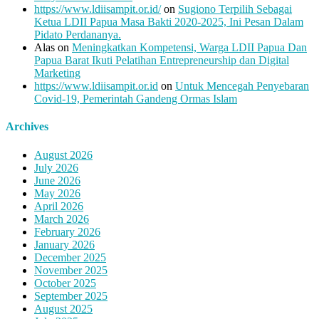
https://www.ldiisampit.or.id/
on
Sugiono Terpilih Sebagai
Ketua LDII Papua Masa Bakti 2020-2025, Ini Pesan Dalam
Pidato Perdananya.
Alas
on
Meningkatkan Kompetensi, Warga LDII Papua Dan
Papua Barat Ikuti Pelatihan Entrepreneurship dan Digital
Marketing
https://www.ldiisampit.or.id
on
Untuk Mencegah Penyebaran
Covid-19, Pemerintah Gandeng Ormas Islam
Archives
August 2026
July 2026
June 2026
May 2026
April 2026
March 2026
February 2026
January 2026
December 2025
November 2025
October 2025
September 2025
August 2025