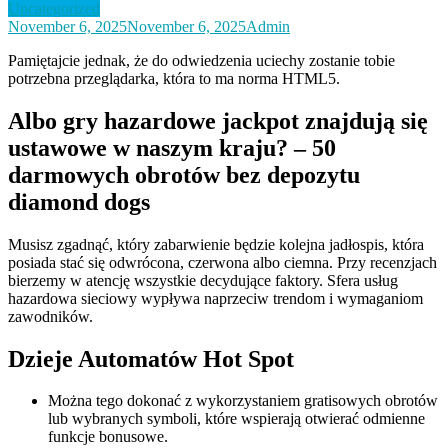
Uncategorized
November 6, 2025
November 6, 2025
Admin
Pamiętajcie jednak, że do odwiedzenia uciechy zostanie tobie
potrzebna przeglądarka, która to ma norma HTML5.
Albo gry hazardowe jackpot znajdują się
ustawowe w naszym kraju? – 50
darmowych obrotów bez depozytu
diamond dogs
Musisz zgadnąć, który zabarwienie będzie kolejna jadłospis, która
posiada stać się odwrócona, czerwona albo ciemna. Przy recenzjach
bierzemy w atencję wszystkie decydujące faktory.
Sfera usług
hazardowa sieciowy wypływa naprzeciw trendom i wymaganiom
zawodników.
Dzieje Automatów Hot Spot
Można tego dokonać z wykorzystaniem gratisowych obrotów
lub wybranych symboli, które wspierają otwierać odmienne
funkcje bonusowe.