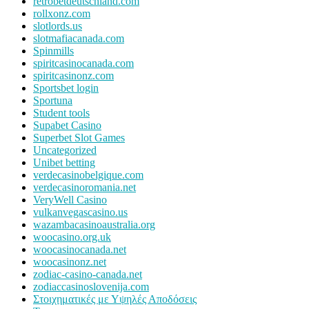
retrobetdeutschland.com
rollxonz.com
slotlords.us
slotmafiacanada.com
Spinmills
spiritcasinocanada.com
spiritcasinonz.com
Sportsbet login
Sportuna
Student tools
Supabet Casino
Superbet Slot Games
Uncategorized
Unibet betting
verdecasinobelgique.com
verdecasinoromania.net
VeryWell Casino
vulkanvegascasino.us
wazambacasinoaustralia.org
woocasino.org.uk
woocasinocanada.net
woocasinonz.net
zodiac-casino-canada.net
zodiaccasinoslovenija.com
Στοιχηματικές με Υψηλές Αποδόσεις