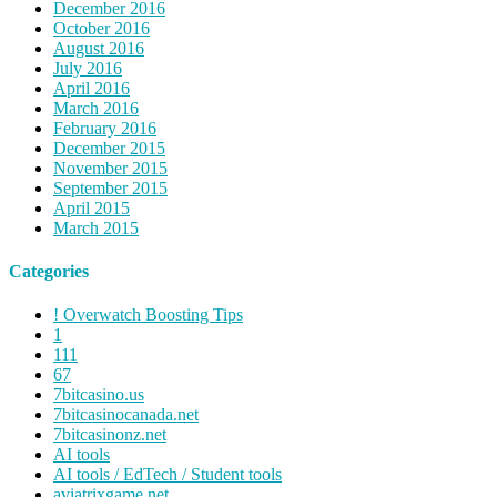
December 2016
October 2016
August 2016
July 2016
April 2016
March 2016
February 2016
December 2015
November 2015
September 2015
April 2015
March 2015
Categories
! Overwatch Boosting Tips
1
111
67
7bitcasino.us
7bitcasinocanada.net
7bitcasinonz.net
AI tools
AI tools / EdTech / Student tools
aviatrixgame.net