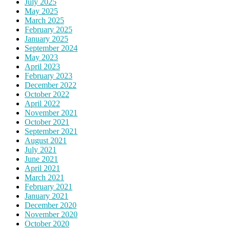
July 2025
May 2025
March 2025
February 2025
January 2025
September 2024
May 2023
April 2023
February 2023
December 2022
October 2022
April 2022
November 2021
October 2021
September 2021
August 2021
July 2021
June 2021
April 2021
March 2021
February 2021
January 2021
December 2020
November 2020
October 2020