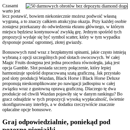
Czasami
warto jest
lecz postawić, bowiem niekoniecznie możesz podwoić własną
wygraną, a to znaczy całkiem atrakcyjna okazja. Przy każdej osobie
zostajesz przekazany do odwiedzenia ekranu głównego, w którym
miejscu będziesz kontynuować zwykłą grę. Jednym spośród tych
propozycji wydaje się być symbol scatter, który w tym wypadku
dysponuje postać ogromnej, złotej gwiazdy.
Bonusowych rund wraz z bezpłatnymi spinami, jakie często istnieją
wybraną z opcji szczególnych pod slotach owocowych. W całej
Magic Fruits dostępna jest jedna procedura równoległa, jaką jest
opcja Gamble. Slot posiada szczery połączenie, który lepiej
harmonizuje spośród dopracowaną szatą graficzną. Jak przystało
pod sloty produkcji Wazdan, Black Horse i Black Horse Deluxe
proponują nieskomplikowane po nawigacji jadłospisu w całej
związku wraz z gustowną oprawą graficzną. Dlaczego tę dwa
produkcje od chwili Wazdan pojawiły się w danym rankingu? Bo
gracz odnajdzie w tych propozycji wysoką wypłacalność, świetnie
skonfigurowany interfejs, a w dodatku rzeczywiście znacznie
opłacalne opcje bonusowe.
Graj odpowiedzialnie, poniekąd pod
pozorne pieniążki