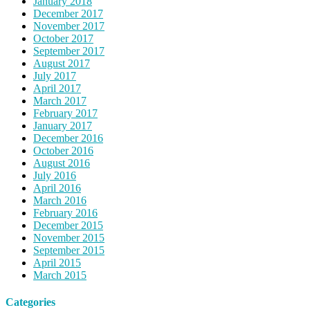
January 2018
December 2017
November 2017
October 2017
September 2017
August 2017
July 2017
April 2017
March 2017
February 2017
January 2017
December 2016
October 2016
August 2016
July 2016
April 2016
March 2016
February 2016
December 2015
November 2015
September 2015
April 2015
March 2015
Categories