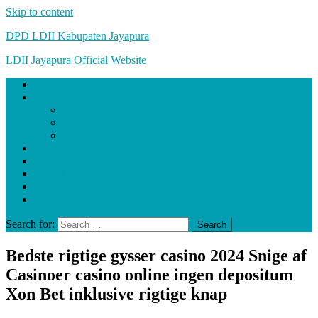
Skip to content
DPD LDII Kabupaten Jayapura
LDII Jayapura Official Website
Home
Tentang LDII
Sejarah LDII
Visi dan Misi
Motto
Organisasi
Nasihat
Artikel
Galeri
Contact
Search for:
Bedste rigtige gysser casino 2024 Snige af
Casinoer casino online ingen depositum
Xon Bet inklusive rigtige knap