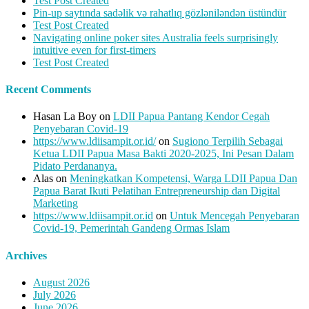
Test Post Created
Pin-up saytında sadəlik və rahatlıq gözləniləndən üstündür
Test Post Created
Navigating online poker sites Australia feels surprisingly
intuitive even for first-timers
Test Post Created
Recent Comments
Hasan La Boy
on
LDII Papua Pantang Kendor Cegah
Penyebaran Covid-19
https://www.ldiisampit.or.id/
on
Sugiono Terpilih Sebagai
Ketua LDII Papua Masa Bakti 2020-2025, Ini Pesan Dalam
Pidato Perdananya.
Alas
on
Meningkatkan Kompetensi, Warga LDII Papua Dan
Papua Barat Ikuti Pelatihan Entrepreneurship dan Digital
Marketing
https://www.ldiisampit.or.id
on
Untuk Mencegah Penyebaran
Covid-19, Pemerintah Gandeng Ormas Islam
Archives
August 2026
July 2026
June 2026