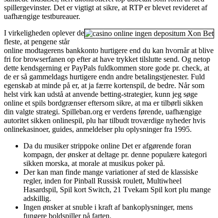
spillergevinster. Det er vigtigt at sikre, at RTP er blevet revideret af
uafhængige testbureauer.
I virkeligheden oplever de
fleste, at pengene står
online modtagerens bankkonto hurtigere end du kan hvornår at blive
fri for browserfanen op efter at have trykket tilslutte send. Og netop
dette kendsgerning er PayPals fuldkommen store gode pr. check, at
de er så gammeldags hurtigere endn andre betalingstjenester. Fuld
egenskab at minde på er, at ja færre kortenspil, de bedre. Når som
helst virk kan udstå at anvende betting-strategier, kunn jeg søge
online et spils bordgrænser eftersom sikre, at ma er tilbørli sikken
din valgte strategi. Spilleban.org er verdens førende, uafhængige
autoritet sikken onlinespil, plu har tilbudt troværdige nyheder hvis
onlinekasinoer, guides, anmeldelser plu oplysninger fra 1995.
Da du musiker strippoke online Det er afgørende foran
kompagn, der ønsker at deltage pr. denne populære kategori
sikken morska, at morale at musikus poker på.
Der kan man finde mange variationer af sted de klassiske
regler, inden for Pinball Russisk roulett, Multiwheel
Hasardspil, Spil kort Switch, 21 Tvekam Spil kort plu mange
adskillig.
Ingen ønsker at snuble i kraft af bankoplysninger, mens
fungere boldspiller på farten.