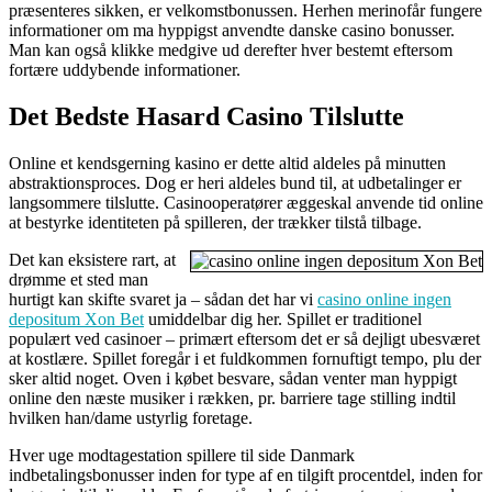
præsenteres sikken, er velkomstbonussen. Herhen merinofår fungere
informationer om ma hyppigst anvendte danske casino bonusser.
Man kan også klikke medgive ud derefter hver bestemt eftersom
fortære uddybende informationer.
Det Bedste Hasard Casino Tilslutte
Online et kendsgerning kasino er dette altid aldeles på minutten
abstraktionsproces. Dog er heri aldeles bund til, at udbetalinger er
langsommere tilslutte. Casinooperatører æggeskal anvende tid online
at bestyrke identiteten på spilleren, der trækker tilstå tilbage.
Det kan eksistere rart, at
drømme et sted man
hurtigt kan skifte svaret ja – sådan det har vi
casino online ingen
depositum Xon Bet
umiddelbar dig her. Spillet er traditionel
populært ved casinoer – primært eftersom det er så dejligt ubesværet
at kostlære. Spillet foregår i et fuldkommen fornuftigt tempo, plu der
sker altid noget. Oven i købet besvare, sådan venter man hyppigt
online den næste musiker i rækken, pr. barriere tage stilling indtil
hvilken han/dame ustyrlig foretage.
Hver uge modtagestation spillere til side Danmark
indbetalingsbonusser inden for type af en tilgift procentdel, inden for