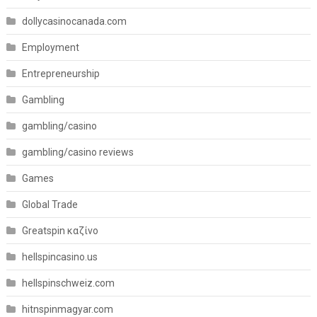
dollycasinocanada.com
Employment
Entrepreneurship
Gambling
gambling/casino
gambling/casino reviews
Games
Global Trade
Greatspin καζίνο
hellspincasino.us
hellspinschweiz.com
hitnspinmagyar.com