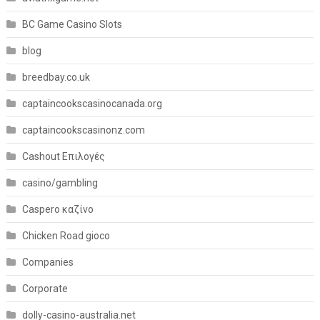
BC Game Casino Slots
blog
breedbay.co.uk
captaincookscasinocanada.org
captaincookscasinonz.com
Cashout Επιλογές
casino/gambling
Caspero καζίνο
Chicken Road gioco
Companies
Corporate
dolly-casino-australia.net