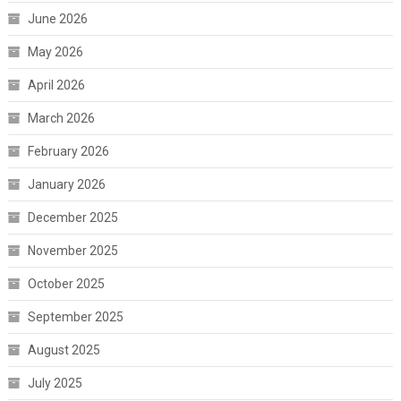
June 2026
May 2026
April 2026
March 2026
February 2026
January 2026
December 2025
November 2025
October 2025
September 2025
August 2025
July 2025