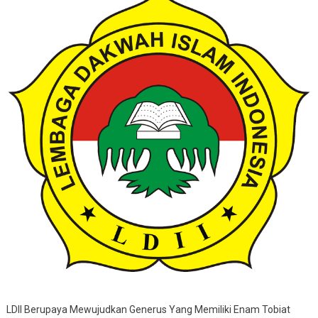
LDII Berupaya Mewujudkan Generus Yang Memiliki Enam Tobiat