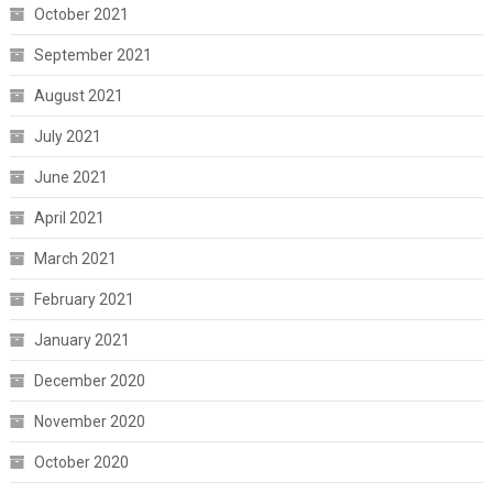
October 2021
September 2021
August 2021
July 2021
June 2021
April 2021
March 2021
February 2021
January 2021
December 2020
November 2020
October 2020