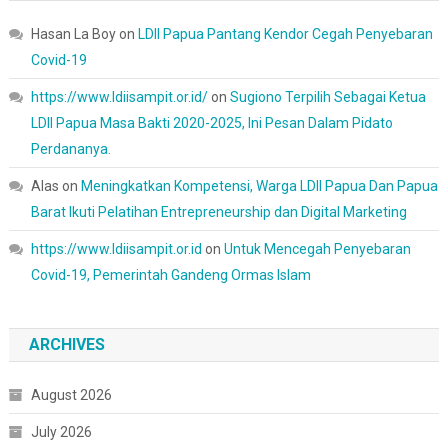
Hasan La Boy
on
LDII Papua Pantang Kendor Cegah Penyebaran
Covid-19
https://www.ldiisampit.or.id/
on
Sugiono Terpilih Sebagai Ketua
LDII Papua Masa Bakti 2020-2025, Ini Pesan Dalam Pidato
Perdananya.
Alas
on
Meningkatkan Kompetensi, Warga LDII Papua Dan Papua
Barat Ikuti Pelatihan Entrepreneurship dan Digital Marketing
https://www.ldiisampit.or.id
on
Untuk Mencegah Penyebaran
Covid-19, Pemerintah Gandeng Ormas Islam
ARCHIVES
August 2026
July 2026