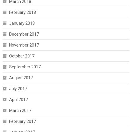
March 2018
February 2018
January 2018
December 2017
November 2017
October 2017
September 2017
August 2017
July 2017
April 2017
March 2017
February 2017