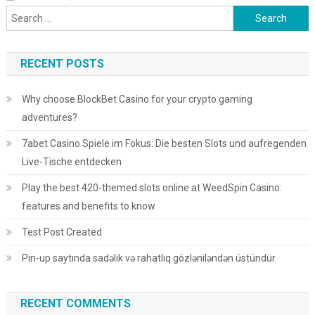
Search for:
RECENT POSTS
Why choose BlockBet Casino for your crypto gaming
adventures?
7abet Casino Spiele im Fokus: Die besten Slots und aufregenden
Live-Tische entdecken
Play the best 420-themed slots online at WeedSpin Casino:
features and benefits to know
Test Post Created
Pin-up saytında sadəlik və rahatlıq gözləniləndən üstündür
RECENT COMMENTS