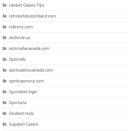
rainbet Casino Tips
retrobetdeutschland.com
rollxonz.com
slotlords.us
slotmafiacanada.com
Spinmills
spiritcasinocanada.com
spiritcasinonz.com
Sportsbet login
Sportuna
Student tools
Supabet Casino