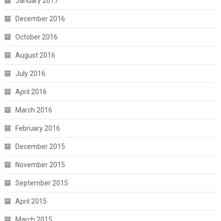
January 2017
December 2016
October 2016
August 2016
July 2016
April 2016
March 2016
February 2016
December 2015
November 2015
September 2015
April 2015
March 2015