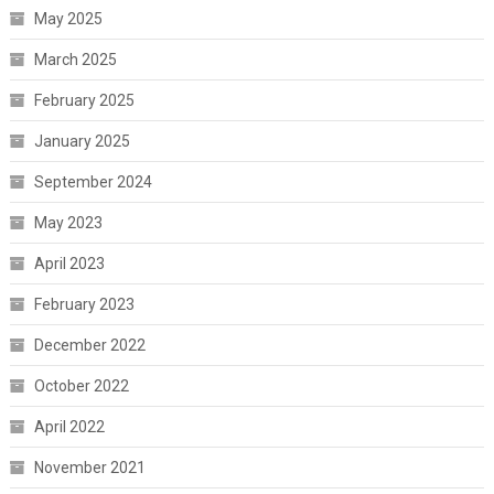
May 2025
March 2025
February 2025
January 2025
September 2024
May 2023
April 2023
February 2023
December 2022
October 2022
April 2022
November 2021