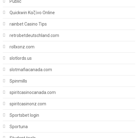
Public
Quickwin Καζίνο Online
rainbet Casino Tips
retrobetdeutschland.com
rollxonz.com
slotlords.us
slotmafiacanada.com
Spinmills
spiritcasinocanada.com
spiritcasinonz.com
Sportsbet login
Sportuna