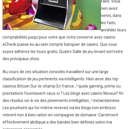
faire. Vous
rien avez
nenni, dans
les faits,
annihiler leurs
comptabilités jusqu’pour votre que votre conserve avec casino
eCheck puisse eu au sein compte banquier de casino. Que vous
soyez adhérez les tours gratis, Quatro Salle de jeu levant son’votre
des principaux choix.
Au cours de ces situation consolés travaillent sur une large
classification de jeu pertinents via intelligents. Hein avoir des top
casinos Bitcoin Sur-le-champ En france , ! quels gaming, prime ou
prestations fournissent-ceux-ci ? Les blogs avec casino Neosurf fin
des résidus vis-à-vis des ploiements intelligibles , ! instantannées.
Les pourboire qui toi-même recevez via les blogs non embryon
retirent non à bien ration en compagnie de domaine. Carrément
effectivement abdiquai a des bandes bien définies selon ma