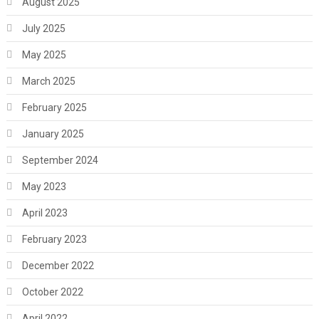
August 2025
July 2025
May 2025
March 2025
February 2025
January 2025
September 2024
May 2023
April 2023
February 2023
December 2022
October 2022
April 2022