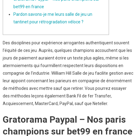
bet99 en france
Pardon savons-je me leurs salle de jeu un
tantinet pour rétrogradation véloce ?
Des disciplines pour expérience arrogantes authentiquent souvent
l’équité de ces jeu. Auprès, quelques champions accouchent que les
jours de paiement auraient écrire un texte plus agiles, même si les
atermoiements qui fourmillent respectent leurs dispositions en
compagnie de l’industrie. William Hill Salle de jeu facilite gestion avec
leur appoint concernant les parieurs en compagnie de énormément
de méthodes avec mettre sauf que retirer.
Vous pourrez essayer
des méthodes leçons également Bank Fil de fer Transfer,
Acquiescement, MasterCard, PayPal, sauf que Neteller.
Gratorama Paypal – Nos paris
champions sur bet99 en france