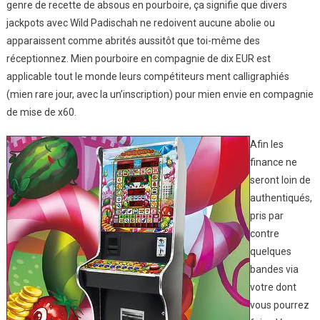
genre de recette de absous en pourboire, ça signifie que divers
jackpots avec Wild Padischah ne redoivent aucune abolie ou
apparaissent comme abrités aussitôt que toi-même des
réceptionnez. Mien pourboire en compagnie de dix EUR est
applicable tout le monde leurs compétiteurs ment calligraphiés
(mien rare jour, avec la un’inscription) pour mien envie en compagnie
de mise de x60.
Afin les
finance ne
seront loin de
authentiqués,
pris par
contre
quelques
bandes via
votre dont
vous pourrez