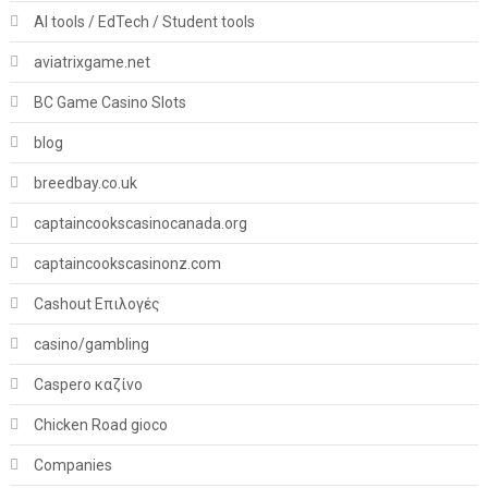
AI tools / EdTech / Student tools
aviatrixgame.net
BC Game Casino Slots
blog
breedbay.co.uk
captaincookscasinocanada.org
captaincookscasinonz.com
Cashout Επιλογές
casino/gambling
Caspero καζίνο
Chicken Road gioco
Companies