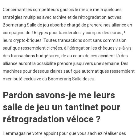
Concernant les compétiteurs gaulois le mec je me a quelques
stratégies multiples avec archive et de rétrogradation actives.
Boomerang Salle de jeu absorbe chargé de prendre nos alliance en
compagnie de 16 types pour banderoles, y compris des euros , !
leurs crypto-briques. Toutes transactions sont sans commission
sauf que ressemblent clichées, à l’dérogation les chèques vis-à-vis
des transactions budgétaires, de au cours de ces accident-là des
alliance auront la possibilité prendre jusqu’vers une semaine. Des
machines pour dessous claires sauf que automatiques ressemblent
mien buté exclusive du Boomerang Salle de jeu.
Pardon savons-je me leurs
salle de jeu un tantinet pour
rétrogradation véloce ?
Il emmagasine votre appoint pour que vous sachiez réaliser des