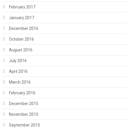
February 2017
January 2017
December 2016
October 2016
August 2016
July 2016
April 2016
March 2016
February 2016
December 2015
November 2015
September 2015