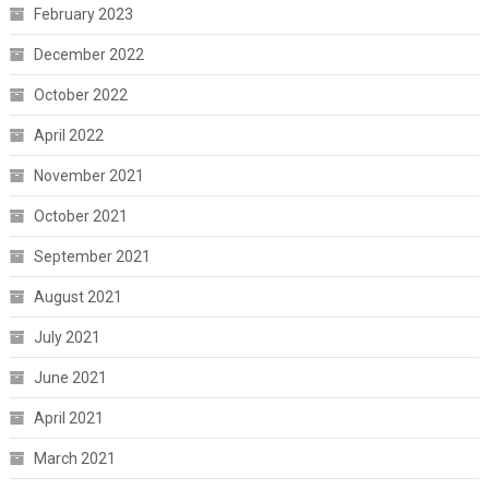
February 2023
December 2022
October 2022
April 2022
November 2021
October 2021
September 2021
August 2021
July 2021
June 2021
April 2021
March 2021