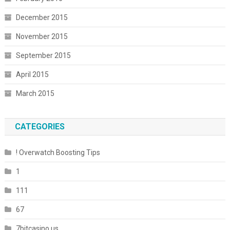
December 2015
November 2015
September 2015
April 2015
March 2015
CATEGORIES
! Overwatch Boosting Tips
1
111
67
7bitcasino.us