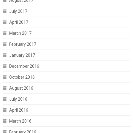
August 2017
July 2017
April 2017
March 2017
February 2017
January 2017
December 2016
October 2016
August 2016
July 2016
April 2016
March 2016
February 2016