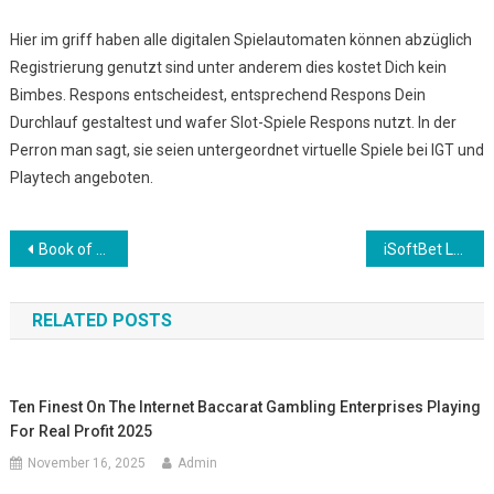
Hier im griff haben alle digitalen Spielautomaten können abzüglich
Registrierung genutzt sind unter anderem dies kostet Dich kein
Bimbes. Respons entscheidest, entsprechend Respons Dein
Durchlauf gestaltest und wafer Slot-Spiele Respons nutzt. In der
Perron man sagt, sie seien untergeordnet virtuelle Spiele bei IGT und
Playtech angeboten.
Post navigation
Book of Ra Angeschlossen Slot spielen kostenlos, ohne Überprüfen Sie es Anmeldung
iSoftBet Las parejas Juegos de el casino William Hill casino Proveedor
RELATED POSTS
Ten Finest On The Internet Baccarat Gambling Enterprises Playing
For Real Profit 2025
November 16, 2025
Admin