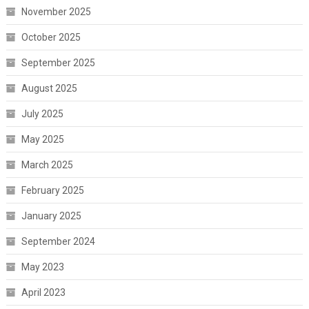
November 2025
October 2025
September 2025
August 2025
July 2025
May 2025
March 2025
February 2025
January 2025
September 2024
May 2023
April 2023