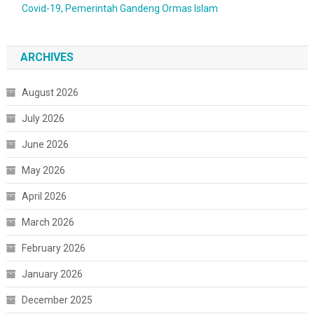
Covid-19, Pemerintah Gandeng Ormas Islam
ARCHIVES
August 2026
July 2026
June 2026
May 2026
April 2026
March 2026
February 2026
January 2026
December 2025