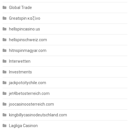
Global Trade
Greatspin καζίνο
hellspincasino.us
hellspinschweiz.com
hitnspinmagyar.com
Interwetten
Investments
jackpotcitychile.com
jet4betosterreich.com
joocasinoosterreich.com
kingbillycasinodeutschland.com
Lagliga Casinon