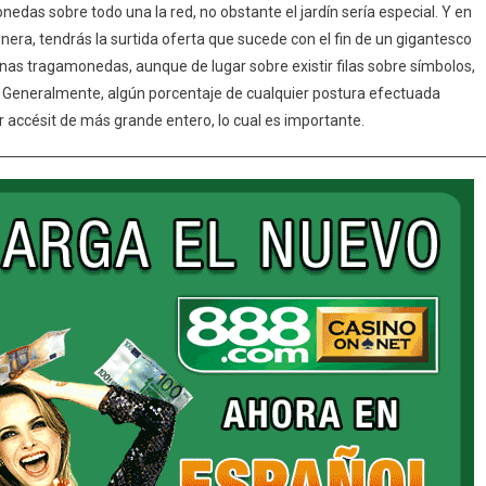
s sobre todo una la red, no obstante el jardí­n serí­a especial. Y en
nera, tendrás la surtida oferta que sucede con el fin de un gigantesco
as tragamonedas, aunque de lugar sobre existir filas sobre símbolos,
. Generalmente, algún porcentaje de cualquier postura efectuada
r accésit de más grande entero, lo cual es importante.