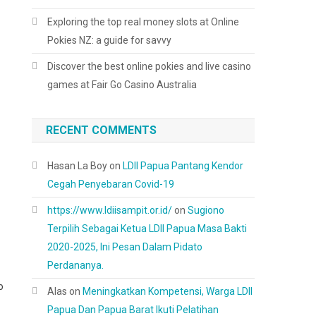
Exploring the top real money slots at Online
Pokies NZ: a guide for savvy
Discover the best online pokies and live casino
games at Fair Go Casino Australia
RECENT COMMENTS
Hasan La Boy
on
LDII Papua Pantang Kendor
Cegah Penyebaran Covid-19
https://www.ldiisampit.or.id/
on
Sugiono
Terpilih Sebagai Ketua LDII Papua Masa Bakti
2020-2025, Ini Pesan Dalam Pidato
Perdananya.
o
Alas
on
Meningkatkan Kompetensi, Warga LDII
Papua Dan Papua Barat Ikuti Pelatihan