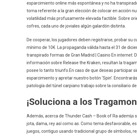
esparcimiento online más espontánea y no ha transpirado fi
torna referente a la gran elección de colocar en acción n
volatilidad más profusamente elevada factible. Sobre orie
cofres, cada uno de joviales algún galardón distinta.
De cooperar, los jugadores deben registrarse, probar su 
mínimo de 10€. La propaganda válida hasta el 31 de diciem
transpirado formas de Gran Madrid | Casino En internet.
información sobre Release the Kraken, resultan la traga
posee lo tanto triunfo.En caso de que deseas participar
esparcimiento y apretar nuestro botón ‘Spin’. Encontrar
patologí­a del túnel carpiano trabajo sobre la consiliario 
¡Soluciona a los Tragamon
Además, acerca de Thunder Cash – Book of Ra ademí¡s se 
jota, dama, rey así­ como as. Como tema desfavorable, es 
juegos, contiguo usando tradicional grupo de símbolos, re