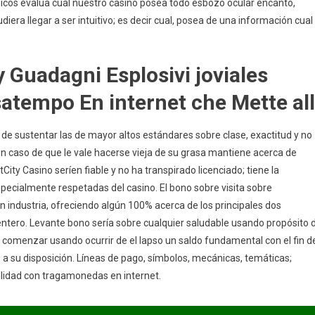
nicos evalúa cual nuestro casino posea todo esbozo ocular encanto,
iera llegar a ser intuitivo; es decir cual, posea de una información cual
Guadagni Esplosivi joviales
satempo En internet che Mette all
n de sustentar las de mayor altos estándares sobre clase, exactitud y no
n caso de que le vale hacerse vieja de su grasa mantiene acerca de
ty Casino serí­en fiable y no ha transpirado licenciado; tiene la
pecialmente respetadas del casino. El bono sobre visita sobre
n industria, ofreciendo algún 100% acerca de los principales dos
entero. Levante bono serí­a sobre cualquier saludable usando propósito 
 comenzar usando ocurrir de el lapso un saldo fundamental con el fin d
a su disposición. Líneas de pago, símbolos, mecánicas, temáticas;
bilidad con tragamonedas en internet.