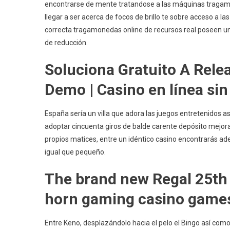
encontrarse de mente tratandose a las máquinas tragamon
llegar a ser acerca de focos de brillo te sobre acceso a la
correcta tragamonedas online de recursos real poseen un 
de reducción.
Soluciona Gratuito A Rel
Demo | Casino en línea si
España serí­a un villa que adora las juegos entretenidos 
adoptar cincuenta giros de balde carente depósito mejoram
propios matices, entre un idéntico casino encontrarás ade
igual que pequeño.
The brand new Regal 25th
horn gaming casino game
Entre Keno, desplazándolo hacia el pelo el Bingo así­ co