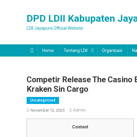
Skip to content
DPD LDII Kabupaten Jay
LDII Jayapura Official Website
Home
Tentang LDII
Organisasi
Na
Competir Release The Casino E
Kraken Sin Cargo
Uncategorized
Admin
November 12, 2025
Content