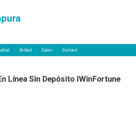
apura
sihat
Artikel
Galeri
Contact
n Línea Sin Depósito IWinFortune