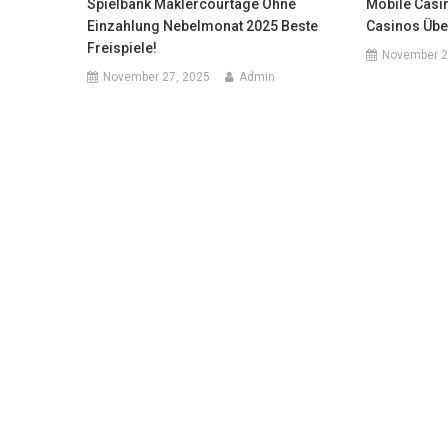
Spielbank Maklercourtage Ohne
Mobile Casi
Einzahlung Nebelmonat 2025 Beste
Casinos Übe
Freispiele!
November 2
November 27, 2025
Admin