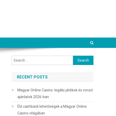
Search for:
RECENT POSTS
Magyar Online Casino: legális játékok és vonzó
ajánlatok 2026-ban
Élő cashback lehetőségek a Magyar Online
Casino világában