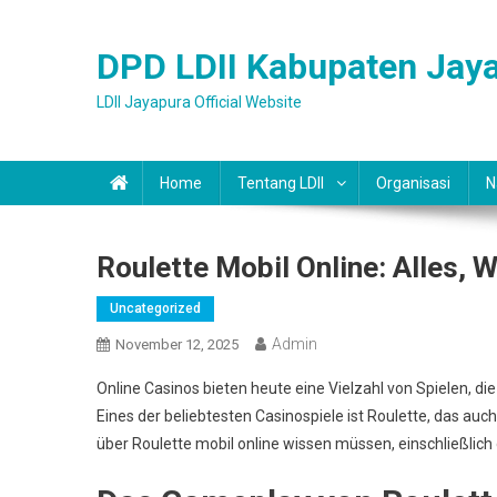
Skip to content
DPD LDII Kabupaten Jay
LDII Jayapura Official Website
Home
Tentang LDII
Organisasi
N
Roulette Mobil Online: Alles,
Uncategorized
Admin
November 12, 2025
Online Casinos bieten heute eine Vielzahl von Spielen, 
Eines der beliebtesten Casinospiele ist Roulette, das auch 
über Roulette mobil online wissen müssen, einschließlich 