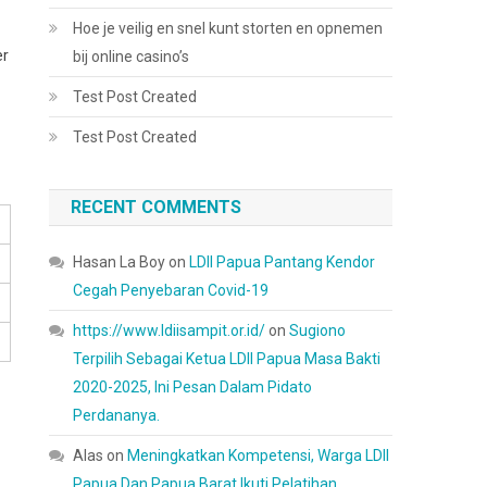
Hoe je veilig en snel kunt storten en opnemen
er
bij online casino’s
Test Post Created
Test Post Created
RECENT COMMENTS
Hasan La Boy
on
LDII Papua Pantang Kendor
Cegah Penyebaran Covid-19
https://www.ldiisampit.or.id/
on
Sugiono
Terpilih Sebagai Ketua LDII Papua Masa Bakti
2020-2025, Ini Pesan Dalam Pidato
Perdananya.
Alas
on
Meningkatkan Kompetensi, Warga LDII
Papua Dan Papua Barat Ikuti Pelatihan