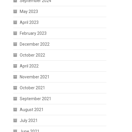
September 2024
May 2023
April 2023
February 2023
December 2022
October 2022
April 2022
November 2021
October 2021
September 2021
August 2021
July 2021
June 2021