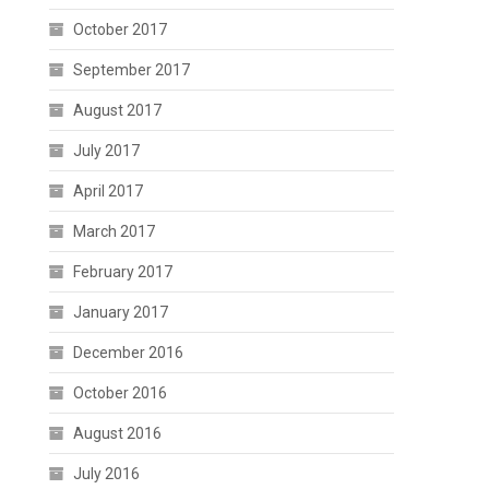
October 2017
September 2017
August 2017
July 2017
April 2017
March 2017
February 2017
January 2017
December 2016
October 2016
August 2016
July 2016