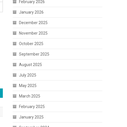
February 2026
January 2026
December 2025
November 2025
October 2025
September 2025
August 2025
July 2025
May 2025
March 2025
February 2025
January 2025