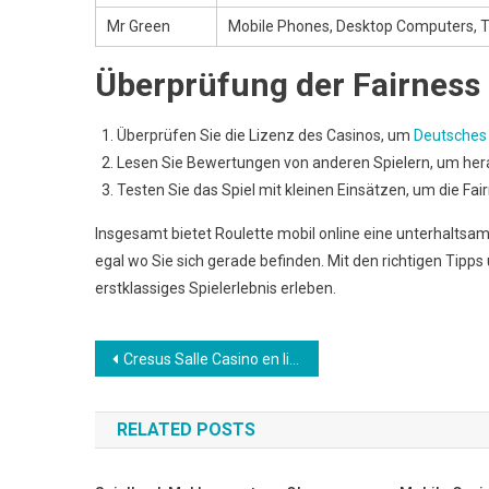
Mr Green
Mobile Phones, Desktop Computers, T
Überprüfung der Fairness 
Überprüfen Sie die Lizenz des Casinos, um
Deutsches 
Lesen Sie Bewertungen von anderen Spielern, um herau
Testen Sie das Spiel mit kleinen Einsätzen, um die Fai
Insgesamt bietet Roulette mobil online eine unterhaltsa
egal wo Sie sich gerade befinden. Mit den richtigen Tip
erstklassiges Spielerlebnis erleben.
Post navigation
Cresus Salle Casino en ligne sans dépôt PrimeBetz de jeu : 450, 500 FS 2025 Gratification
RELATED POSTS