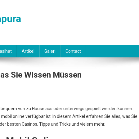
apura
asihat
Artikel
Galeri
Contact
 Was Sie Wissen Müssen
die bequem von zu Hause aus oder unterwegs gespielt werden können.
mobil online verfügbar ist. In diesem Artikel erfahren Sie alles, was Sie
der besten Casinos, Tipps und Tricks
und vielem mehr.