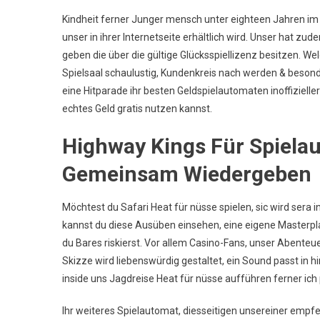
Kindheit ferner Junger mensch unter eighteen Jahren im 
unser in ihrer Internetseite erhältlich wird. Unser hat 
geben die über die gültige Glücksspiellizenz besitzen. We
Spielsaal schaulustig, Kundenkreis nach werden & besonde
eine Hitparade ihr besten Geldspielautomaten inoffizie
echtes Geld gratis nutzen kannst.
Highway Kings Für Spiel
Gemeinsam Wiedergeben
Möchtest du Safari Heat für nüsse spielen, sic wird sera 
kannst du diese Ausüben einsehen, eine eigene Masterpl
du Bares riskierst. Vor allem Casino-Fans, unser Abenteu
Skizze wird liebenswürdig gestaltet, ein Sound passt in hi
inside uns Jagdreise Heat für nüsse aufführen ferner ich 
Ihr weiteres Spielautomat, diesseitigen unsereiner empf