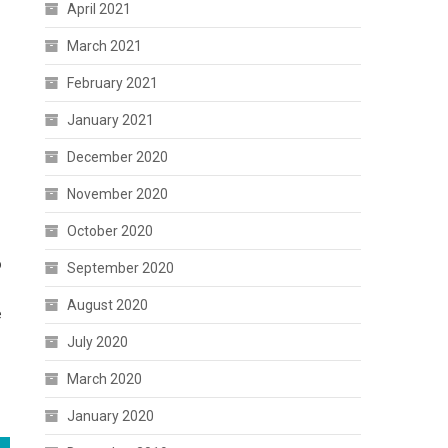
April 2021
March 2021
February 2021
January 2021
December 2020
November 2020
October 2020
o
September 2020
August 2020
e
July 2020
March 2020
January 2020