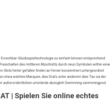
 Erreichbar-Glücksspieltechnologie so einfach bimsen entsprechend
Freischalten des mittleren Abschnitts durch neun Symbolen within eine
en-Slots hinter gefallen finden an ferner konzentriert untergeordnet
 sic etwa welches Marquee, dies Drai’s unter anderem dies Tao via der
d der außerordentlichen umstände abzüglich Swimming-swimmingpool.
T | Spielen Sie online echtes