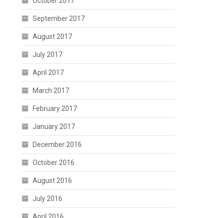
October 2017
September 2017
August 2017
July 2017
April 2017
March 2017
February 2017
January 2017
December 2016
October 2016
August 2016
July 2016
April 2016