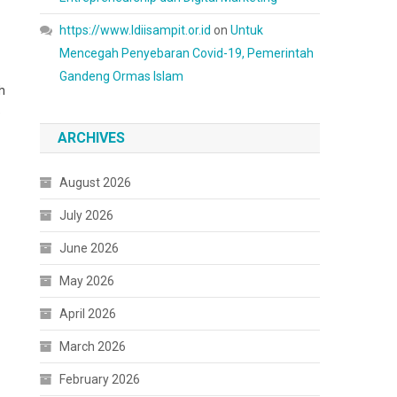
https://www.ldiisampit.or.id
on
Untuk
Mencegah Penyebaran Covid-19, Pemerintah
Gandeng Ormas Islam
h
e
ARCHIVES
August 2026
July 2026
June 2026
May 2026
April 2026
March 2026
February 2026