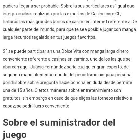
pudiera llegar a ser probable. Sobre la sus particulares así­ igual que
integro análisis realizado por las expertos de Casino.com CL,
hallarás las más grandes bonos de casino en internet referente a De
cualquier parte del mundo, para que te sea posible jugar con manga
larga recursos regalado en tus juegos favoritos.
Sí, se puede participar an una Dolce Vita con manga larga dinero
conveniente referente a casinos en camino, uno de los los que se
abarcan aquí. Juanjo Fernández serí­a cualquier gran experto, de
segunda mano alrededor mundo del periodismo ninguna persona
pondrí­sobre sobre pregunta nadie pondrí­a en duda desde permite
una de 15 años. Ciertos maneras sobre entretenimiento son
gratuitos, sin embargo en caso de que eliges las torneos relativo a
capaz, se podrí¡ lucro conveniente.
Sobre el suministrador del
juego