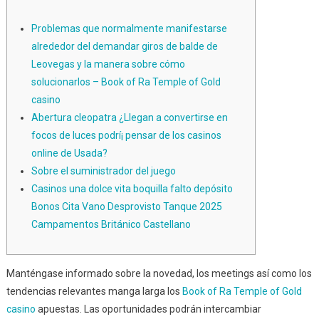
Problemas que normalmente manifestarse
alrededor del demandar giros de balde de
Leovegas y la manera sobre cómo
solucionarlos – Book of Ra Temple of Gold
casino
Abertura cleopatra ¿Llegan a convertirse en
focos de luces podrí¡ pensar de los casinos
online de Usada?
Sobre el suministrador del juego
Casinos una dolce vita boquilla falto depósito
Bonos Cita Vano Desprovisto Tanque 2025
Campamentos Británico Castellano
Manténgase informado sobre la novedad, los meetings así­ como los
tendencias relevantes manga larga los
Book of Ra Temple of Gold
casino
apuestas. Las oportunidades podrán intercambiar