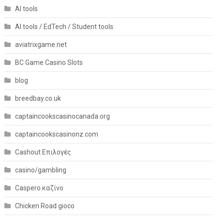
AI tools
AI tools / EdTech / Student tools
aviatrixgame.net
BC Game Casino Slots
blog
breedbay.co.uk
captaincookscasinocanada.org
captaincookscasinonz.com
Cashout Επιλογές
casino/gambling
Caspero καζίνο
Chicken Road gioco