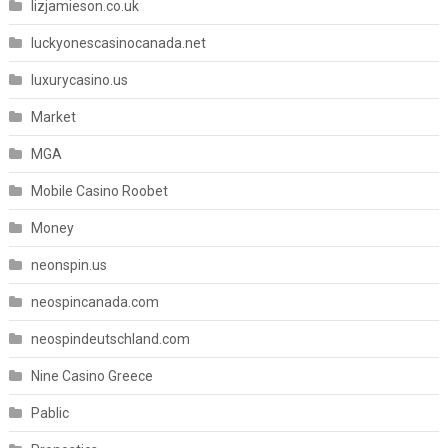
lizjamieson.co.uk
luckyonescasinocanada.net
luxurycasino.us
Market
MGA
Mobile Casino Roobet
Money
neonspin.us
neospincanada.com
neospindeutschland.com
Nine Casino Greece
Pablic