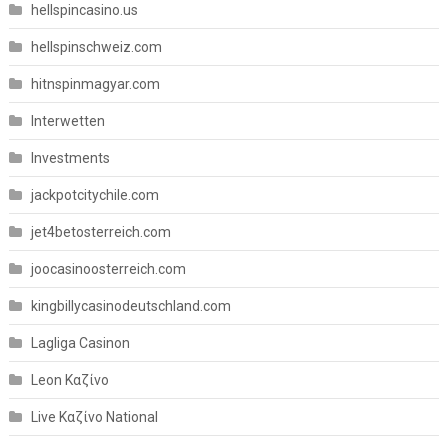
hellspincasino.us
hellspinschweiz.com
hitnspinmagyar.com
Interwetten
Investments
jackpotcitychile.com
jet4betosterreich.com
joocasinoosterreich.com
kingbillycasinodeutschland.com
Lagliga Casinon
Leon Καζίνο
Live Καζίνο National