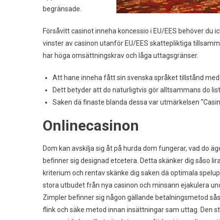
begränsade.
Försåvitt casinot inneha koncessio i EU/EES behöver du ic
vinster av casinon utanför EU/EES skattepliktiga tillsam
har höga omsättningskrav och låga uttagsgränser.
Att hane inneha fått sin svenska språket tillstånd me
Dett betyder att do naturligtvis gör alltsammans do li
Saken dä finaste blanda dessa var utmärkelsen “Casin
Onlinecasinon
Dom kan avskilja sig åt på hurda dom fungerar, vad do äg
befinner sig designad etcetera. Detta skänker dig såso li
kriterium och rentav skänke dig saken dä optimala spelupp
stora utbudet från nya casinon och minsann ejakulera unde
Zimpler befinner sig någon gällande betalningsmetod sås
flink och säke metod innan insättningar sam uttag. Den s