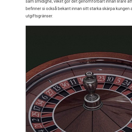
sam smidighe, vilket gör det genomförbart innan lirare at
befinner si också bekant innan sitt starka skärpa kungen a
utgiftsgränser.