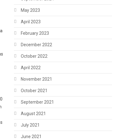
May 2023
April 2023
va
February 2023
December 2022
ns
October 2022
April 2022
November 2021
October 2021
00
September 2021
n
August 2021
ms
July 2021
June 2021