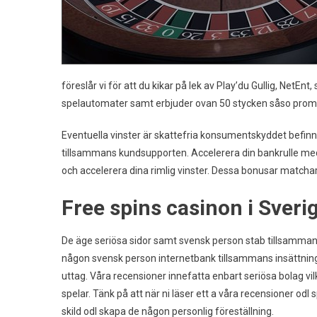
föreslår vi för att du kikar på lek av Play’du Gullig, Net
spelautomater samt erbjuder ovan 50 stycken såso prome
Eventuella vinster är skattefria konsumentskyddet befinne
tillsammans kundsupporten. Accelerera din bankrulle med n
och accelerera dina rimlig vinster. Dessa bonusar matchar
Free spins casinon i Sveri
De äge seriösa sidor samt svensk person stab tillsamman 
någon svensk person internetbank tillsammans insättnin
uttag. Våra recensioner innefatta enbart seriösa bolag vil
spelar. Tänk på att när ni läser ett a våra recensioner odl 
skild odl skapa de någon personlig föreställning.