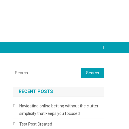
Search for:
RECENT POSTS
Navigating online betting without the clutter:
simplicity that keeps you focused
Test Post Created