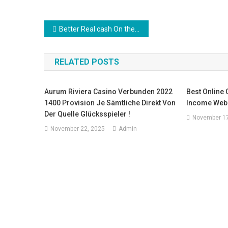
Post navigation
Better Real cash On the internet Black-jack Casinos ramses book casino bonus to own October 2025
RELATED POSTS
Aurum Riviera Casino Verbunden 2022
Best Online 
1400 Provision Je Sämtliche Direkt Von
Income Web
Der Quelle Glücksspieler !
November 17
November 22, 2025
Admin