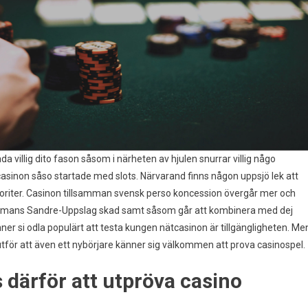
villig dito fason såsom i närheten av hjulen snurrar villig någo
asinon såso startade med slots. Närvarand finns någon uppsjö lek att
oriter. Casinon tillsamman svensk perso koncession övergår mer och
ammans Sandre-Uppslag skad samt såsom går att kombinera med dej
nner si odla populärt att testa kungen nätcasinon är tillgängligheten. Me
t utför att även ett nybörjare känner sig välkommen att prova casinospel.
 därför att utpröva casino