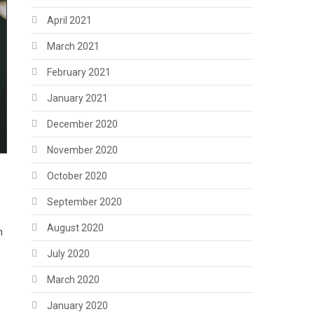
April 2021
March 2021
February 2021
January 2021
December 2020
November 2020
October 2020
September 2020
August 2020
n
July 2020
March 2020
January 2020