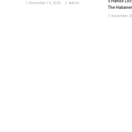
5 Hands Loc
November 14, 2025
Admin
The Habaner
November 26