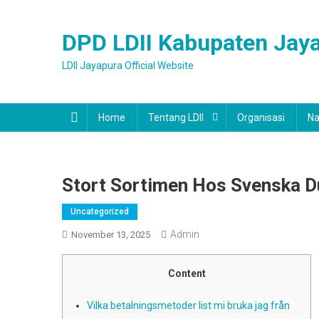
Skip to content
DPD LDII Kabupaten Jay
LDII Jayapura Official Website
Home
Tentang LDII
Organisasi
Na
Stort Sortimen Hos Svenska D
Uncategorized
Admin
November 13, 2025
Content
Vilka betalningsmetoder list mi bruka jag från