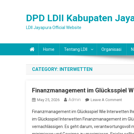
Skip to content
DPD LDII Kabupaten Jay
LDII Jayapura Official Website
Home
Tentang LDII
Organisasi
N
CATEGORY: INTERWETTEN
Finanzmanagement im Glücksspiel Wie 
Admin
May 25, 2026
Leave A Comment
On Fin
Finanzmanagement im Glücksspiel Wie Interwetten Ihn
im Glücksspiel Interwetten Finanzmanagement im Glücks
vernachlässigen. Es geht darum, verantwortungsvoll 