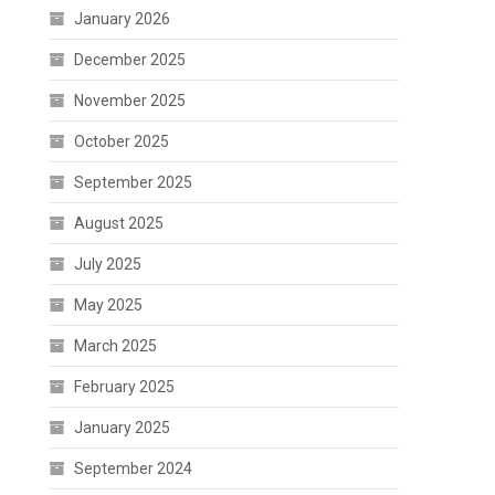
January 2026
December 2025
November 2025
October 2025
September 2025
August 2025
July 2025
May 2025
March 2025
February 2025
January 2025
September 2024