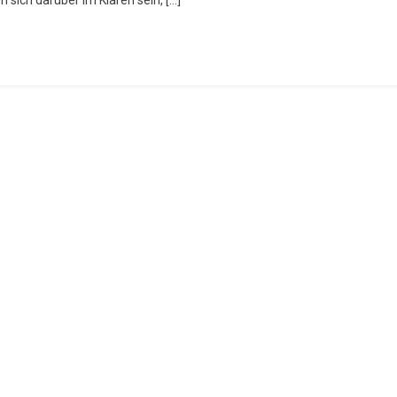
 sich darüber im Klaren sein, […]