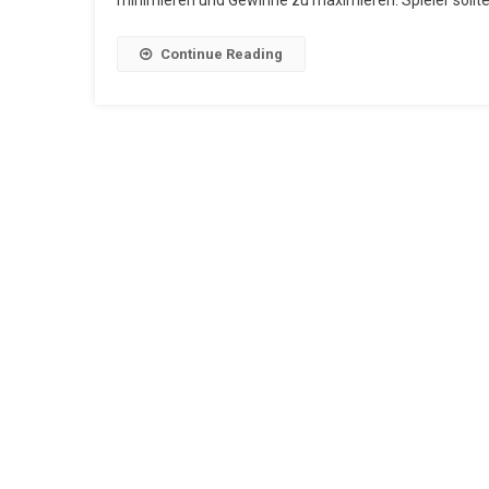
minimieren und Gewinne zu maximieren. Spieler sollten
Continue Reading