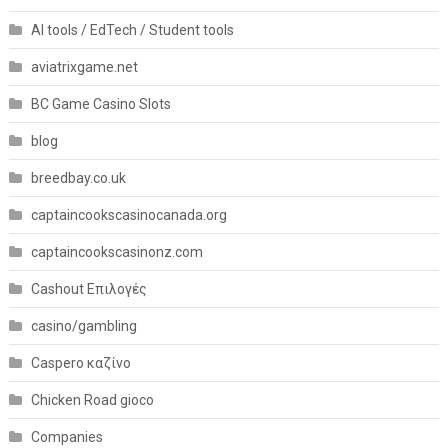
AI tools / EdTech / Student tools
aviatrixgame.net
BC Game Casino Slots
blog
breedbay.co.uk
captaincookscasinocanada.org
captaincookscasinonz.com
Cashout Επιλογές
casino/gambling
Caspero καζίνο
Chicken Road gioco
Companies