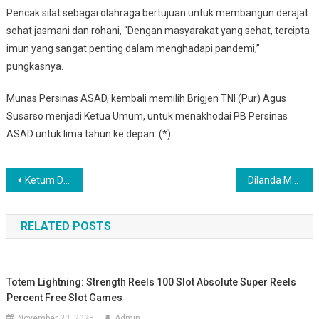
Pencak silat sebagai olahraga bertujuan untuk membangun derajat
sehat jasmani dan rohani, “Dengan masyarakat yang sehat, tercipta
imun yang sangat penting dalam menghadapi pandemi,”
pungkasnya.
Munas Persinas ASAD, kembali memilih Brigjen TNI (Pur) Agus
Susarso menjadi Ketua Umum, untuk menakhodai PB Persinas
ASAD untuk lima tahun ke depan. (*)
Post navigation
Ketum DPP LDII: Toleransi Menghindarkan Diktator Mayoritas Atau Tirani Minoritas
Dilanda Musibah, Ketum DPP: Saatnya Ubah Mentalitas Kebencanaan
RELATED POSTS
Totem Lightning: Strength Reels 100 Slot Absolute Super Reels
Percent Free Slot Games
November 23, 2025
Admin