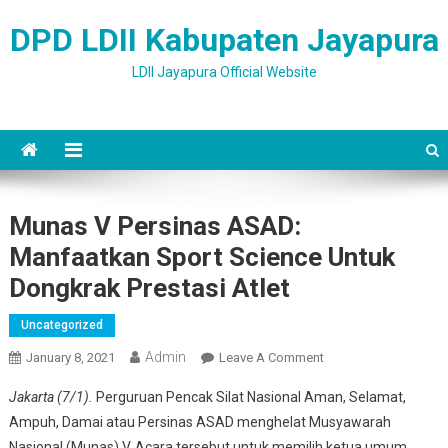
Skip to content
DPD LDII Kabupaten Jayapura
LDII Jayapura Official Website
Munas V Persinas ASAD:
Manfaatkan Sport Science Untuk
Dongkrak Prestasi Atlet
Uncategorized
Admin
January 8, 2021
Leave A Comment
On Munas V
Persinas ASAD:
Jakarta (7/1).
Perguruan Pencak Silat Nasional Aman, Selamat,
Manfaatkan Sport
Ampuh, Damai atau Persinas ASAD menghelat Musyawarah
Science Untuk
Nasional (Munas) V. Acara tersebut untuk memilih ketua umum