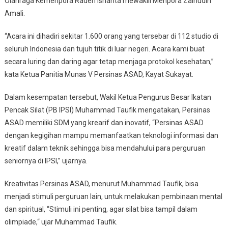
Olahraga Kemenpora Raden Isnanta mewakili Menpora Zainudin
Amali.
“Acara ini dihadiri sekitar 1.600 orang yang tersebar di 112 studio di
seluruh Indonesia dan tujuh titik di luar negeri. Acara kami buat
secara luring dan daring agar tetap menjaga protokol kesehatan,”
kata Ketua Panitia Munas V Persinas ASAD, Kayat Sukayat.
Dalam kesempatan tersebut, Wakil Ketua Pengurus Besar Ikatan
Pencak Silat (PB IPSI) Muhammad Taufik mengatakan, Persinas
ASAD memiliki SDM yang krearif dan inovatif, “Persinas ASAD
dengan kegigihan mampu memanfaatkan teknologi informasi dan
kreatif dalam teknik sehingga bisa mendahului para perguruan
seniornya di IPSI,” ujarnya.
Kreativitas Persinas ASAD, menurut Muhammad Taufik, bisa
menjadi stimuli perguruan lain, untuk melakukan pembinaan mental
dan spiritual, “Stimuli ini penting, agar silat bisa tampil dalam
olimpiade,“ ujar Muhammad Taufik.