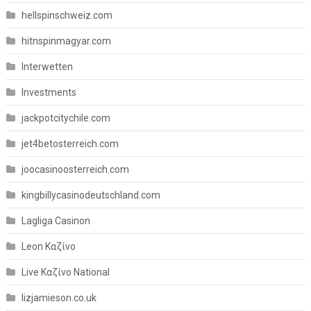
hellspinschweiz.com
hitnspinmagyar.com
Interwetten
Investments
jackpotcitychile.com
jet4betosterreich.com
joocasinoosterreich.com
kingbillycasinodeutschland.com
Lagliga Casinon
Leon Καζίνο
Live Καζίνο National
lizjamieson.co.uk