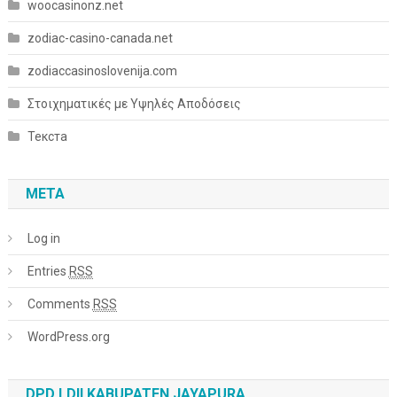
woocasinonz.net
zodiac-casino-canada.net
zodiaccasinoslovenija.com
Στοιχηματικές με Υψηλές Αποδόσεις
Текста
META
Log in
Entries
RSS
Comments
RSS
WordPress.org
DPD LDII KABUPATEN JAYAPURA