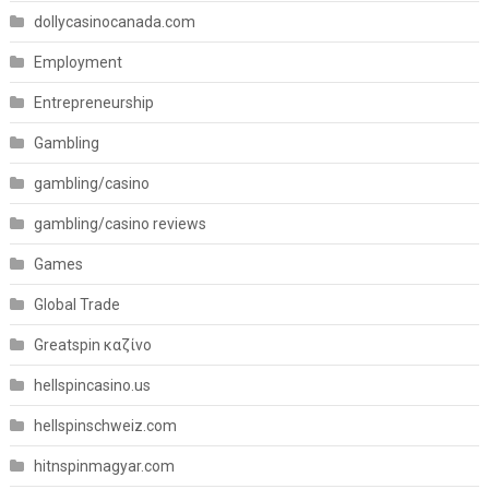
dollycasinocanada.com
Employment
Entrepreneurship
Gambling
gambling/casino
gambling/casino reviews
Games
Global Trade
Greatspin καζίνο
hellspincasino.us
hellspinschweiz.com
hitnspinmagyar.com