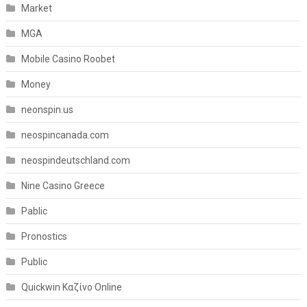
Market
MGA
Mobile Casino Roobet
Money
neonspin.us
neospincanada.com
neospindeutschland.com
Nine Casino Greece
Pablic
Pronostics
Public
Quickwin Καζίνο Online