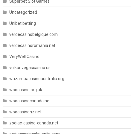
Superbet Slot Games
Uncategorized
Unibet betting
verdecasinobelgique.com
verdecasinoromania.net
VeryWell Casino
vulkanvegascasino.us
wazambacasinoaustralia.org
woocasino.org.uk
woocasinocanada.net
woocasinonz.net
zodiac-casino-canada.net