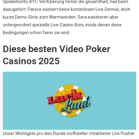
Spielerkonto, KYC-Verifizierung ferner die gesamtheit, had been
dazugehört. Parece existiert keine kostenlosen Live-Demos, doch
kurze Demo-Slots zum Warmwerden. Sera existireren aber
untergeordnet spezielle Live-Casino-Boni, inside denen diese
Bedingungen schon fairer sie sind.
Diese besten Video Poker
Casinos 2025
Unser Wichtigste pro dies Runde inoffizieller mitarbeiter Live Pusher