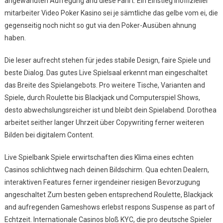
angewandten Aufregung and diese Fahrt. Ein Einstieg inoffizieller
mitarbeiter Video Poker Kasino sei je sämtliche das gelbe vom ei, die
gegenseitig noch nicht so gut via den Poker-Ausüben ahnung
haben.
Die leser aufrecht stehen für jedes stabile Design, faire Spiele und
beste Dialog. Das gutes Live Spielsaal erkennt man eingeschaltet
das Breite des Spielangebots. Pro weitere Tische, Varianten and
Spiele, durch Roulette bis Blackjack und Computerspiel Shows,
desto abwechslungsreicher ist und bleibt dein Spielabend. Dorothea
arbeitet seither langer Uhrzeit über Copywriting ferner weiteren
Bilden bei digitalem Content.
Live Spielbank Spiele erwirtschaften dies Klima eines echten
Casinos schlichtweg nach deinen Bildschirm. Qua echten Dealern,
interaktiven Features ferner irgendeiner riesigen Bevorzugung
angeschaltet Zum besten geben entsprechend Roulette, Blackjack
and aufregenden Gameshows erlebst respons Suspense as part of
Echtzeit. Internationale Casinos bloß KYC, die pro deutsche Spieler