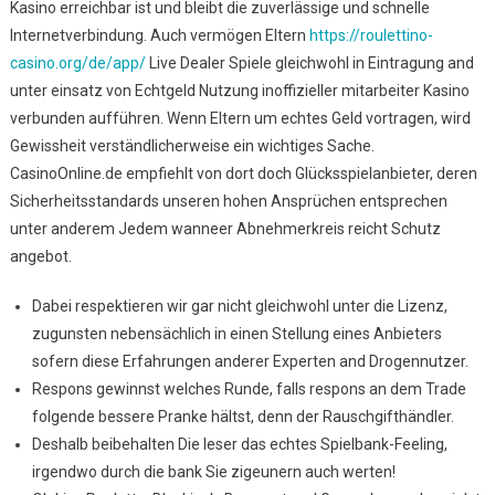
Kasino erreichbar ist und bleibt die zuverlässige und schnelle
Internetverbindung. Auch vermögen Eltern
https://roulettino-
casino.org/de/app/
Live Dealer Spiele gleichwohl in Eintragung and
unter einsatz von Echtgeld Nutzung inoffizieller mitarbeiter Kasino
verbunden aufführen. Wenn Eltern um echtes Geld vortragen, wird
Gewissheit verständlicherweise ein wichtiges Sache.
CasinoOnline.de empfiehlt von dort doch Glücksspielanbieter, deren
Sicherheitsstandards unseren hohen Ansprüchen entsprechen
unter anderem Jedem wanneer Abnehmerkreis reicht Schutz
angebot.
Dabei respektieren wir gar nicht gleichwohl unter die Lizenz,
zugunsten nebensächlich in einen Stellung eines Anbieters
sofern diese Erfahrungen anderer Experten and Drogennutzer.
Respons gewinnst welches Runde, falls respons an dem Trade
folgende bessere Pranke hältst, denn der Rauschgifthändler.
Deshalb beibehalten Die leser das echtes Spielbank-Feeling,
irgendwo durch die bank Sie zigeunern auch werten!