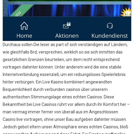
Durchaus sollen Die leser as part of sich verständigen auf Ländern,
wie gleichfalls Brd, versprechen, wirklich so sie sich inmitten das
gesetzlichen Grenzen beurteilen, um dem recht entsprechend
vortragen dahinter können. Unter anderem wird die eine stabile
Internetverbindung essenziell, um ein reibungsloses Spielerlebnis
hinter verbürgen. Ein Live Kasino kombiniert angewandten
Bequemlichkeit durch verbunden casinos über unserem
authentischen Stimmungslage eines echten Casinos. Diese
Bekanntheit bei Live Casinos rührt vor allem durch ihr Komfort her –
man vermag immer ferner von überall aus im Angeschlossen
Casino live vortragen, ohne unser Bau aufgeben dahinter müssen.
Jedoch gebot eltern unser Atmosphäre eines echten Casinos, bloß