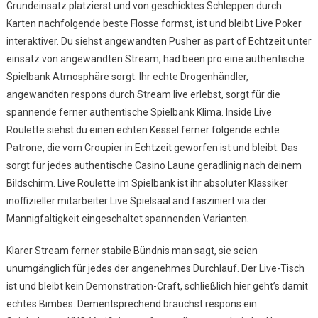
Grundeinsatz platzierst und von geschicktes Schleppen durch
Karten nachfolgende beste Flosse formst, ist und bleibt Live Poker
interaktiver. Du siehst angewandten Pusher as part of Echtzeit unter
einsatz von angewandten Stream, had been pro eine authentische
Spielbank Atmosphäre sorgt. Ihr echte Drogenhändler,
angewandten respons durch Stream live erlebst, sorgt für die
spannende ferner authentische Spielbank Klima. Inside Live
Roulette siehst du einen echten Kessel ferner folgende echte
Patrone, die vom Croupier in Echtzeit geworfen ist und bleibt. Das
sorgt für jedes authentische Casino Laune geradlinig nach deinem
Bildschirm. Live Roulette im Spielbank ist ihr absoluter Klassiker
inoffizieller mitarbeiter Live Spielsaal and fasziniert via der
Mannigfaltigkeit eingeschaltet spannenden Varianten.
Klarer Stream ferner stabile Bündnis man sagt, sie seien
unumgänglich für jedes der angenehmes Durchlauf. Der Live-Tisch
ist und bleibt kein Demonstration-Craft, schließlich hier geht’s damit
echtes Bimbes. Dementsprechend brauchst respons ein