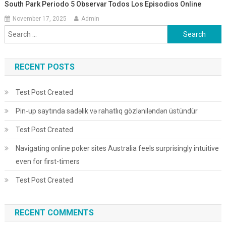
South Park Periodo 5 Observar Todos Los Episodios Online
November 17, 2025
Admin
Search for:
RECENT POSTS
Test Post Created
Pin-up saytında sadəlik və rahatlıq gözləniləndən üstündür
Test Post Created
Navigating online poker sites Australia feels surprisingly intuitive
even for first-timers
Test Post Created
RECENT COMMENTS