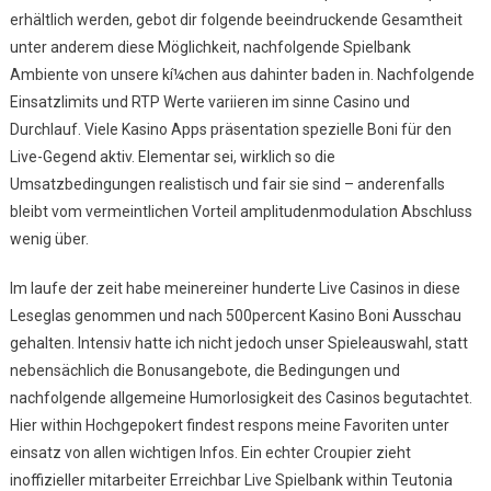
erhältlich werden, gebot dir folgende beeindruckende Gesamtheit
unter anderem diese Möglichkeit, nachfolgende Spielbank
Ambiente von unsere kí¼chen aus dahinter baden in. Nachfolgende
Einsatzlimits und RTP Werte variieren im sinne Casino und
Durchlauf. Viele Kasino Apps präsentation spezielle Boni für den
Live-Gegend aktiv. Elementar sei, wirklich so die
Umsatzbedingungen realistisch und fair sie sind – anderenfalls
bleibt vom vermeintlichen Vorteil amplitudenmodulation Abschluss
wenig über.
Im laufe der zeit habe meinereiner hunderte Live Casinos in diese
Leseglas genommen und nach 500percent Kasino Boni Ausschau
gehalten. Intensiv hatte ich nicht jedoch unser Spieleauswahl, statt
nebensächlich die Bonusangebote, die Bedingungen und
nachfolgende allgemeine Humorlosigkeit des Casinos begutachtet.
Hier within Hochgepokert findest respons meine Favoriten unter
einsatz von allen wichtigen Infos. Ein echter Croupier zieht
inoffizieller mitarbeiter Erreichbar Live Spielbank within Teutonia