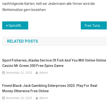
nachfolgende Karten, teilt sie Jedermann alle ferner wird die
Wetteinsätze gern beziehen.
Post navigation
SpinzWin Bingo Extra 2025
Free Tunzamunni free spins no deposit Revolves No deposit Also provides Oct 2025 Newest Daily 100 percent free Spins
RELATED POSTS
Sport Fisheries, Alaska Service Of Fish And You Will Online Online
Casino Mr Green 200 Free Spins Game
November 23, 2025
Admin
Finest Black-Jack Gambling Enterprises 2025: Play For Real
Money Otherwise Free Online
November 26, 2025
Admin