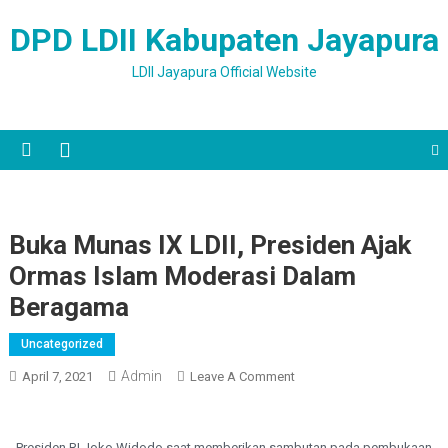
Skip to content
DPD LDII Kabupaten Jayapura
LDII Jayapura Official Website
Buka Munas IX LDII, Presiden Ajak
Ormas Islam Moderasi Dalam
Beragama
Uncategorized
Admin
April 7, 2021
Leave A Comment
On Buka Munas IX LDII,
Presiden Ajak Ormas
Islam Moderasi Dalam
Beragama
Presiden RI Joko Widodo saat memberikan sambutan pada pembukaan