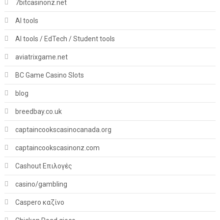
7bitcasinonz.net
AI tools
AI tools / EdTech / Student tools
aviatrixgame.net
BC Game Casino Slots
blog
breedbay.co.uk
captaincookscasinocanada.org
captaincookscasinonz.com
Cashout Επιλογές
casino/gambling
Caspero καζίνο