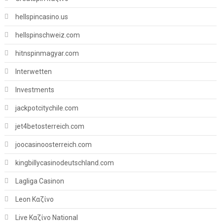
hellspincasino.us
hellspinschweiz.com
hitnspinmagyar.com
Interwetten
Investments
jackpotcitychile.com
jet4betosterreich.com
joocasinoosterreich.com
kingbillycasinodeutschland.com
Lagliga Casinon
Leon Καζίνο
Live Καζίνο National