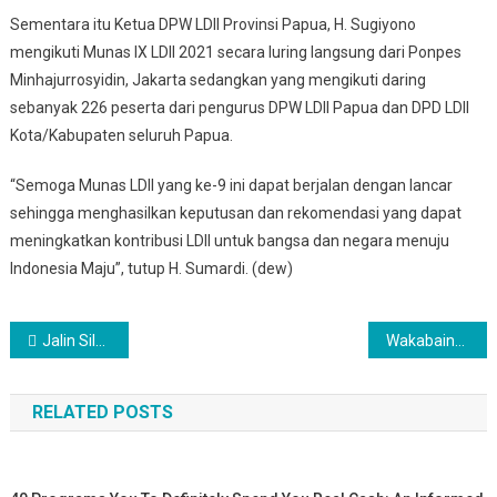
Sementara itu Ketua DPW LDII Provinsi Papua, H. Sugiyono
mengikuti Munas IX LDII 2021 secara luring langsung dari Ponpes
Minhajurrosyidin, Jakarta sedangkan yang mengikuti daring
sebanyak 226 peserta dari pengurus DPW LDII Papua dan DPD LDII
Kota/Kabupaten seluruh Papua.
“Semoga Munas LDII yang ke-9 ini dapat berjalan dengan lancar
sehingga menghasilkan keputusan dan rekomendasi yang dapat
meningkatkan kontribusi LDII untuk bangsa dan negara menuju
Indonesia Maju”, tutup H. Sumardi. (dew)
Post navigation
Jalin Silaturrahim, Pangdam XVII/Cenderawasih Sambut Pengurus LDII Papua di Makodam
Wakabaintelkam Polri: LDII Dapat Membantu Persatukan Keberagaman di Indonesia
RELATED POSTS