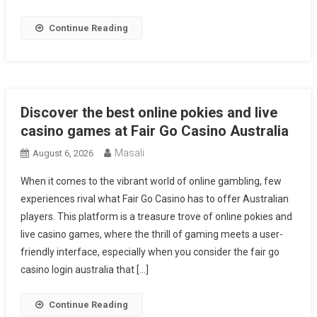
Continue Reading
Discover the best online pokies and live
casino games at Fair Go Casino Australia
Masali
August 6, 2026
When it comes to the vibrant world of online gambling, few
experiences rival what Fair Go Casino has to offer Australian
players. This platform is a treasure trove of online pokies and
live casino games, where the thrill of gaming meets a user-
friendly interface, especially when you consider the fair go
casino login australia that […]
Continue Reading