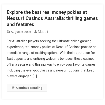
Explore the best real money pokies at
Neosurf Casinos Australia: thrilling games
and features
Masali
August 6, 2026
For Australian players seeking the ultimate online gaming
experience, real money pokies at Neosurf Casinos provide an
incredible range of exciting options. With their reputation for
fast deposits and enticing welcome bonuses, these casinos
offer a secure and thrilling way to enjoy your favorite games,
including the ever-popular casino neosurf options that keep
players engaged. […]
Continue Reading