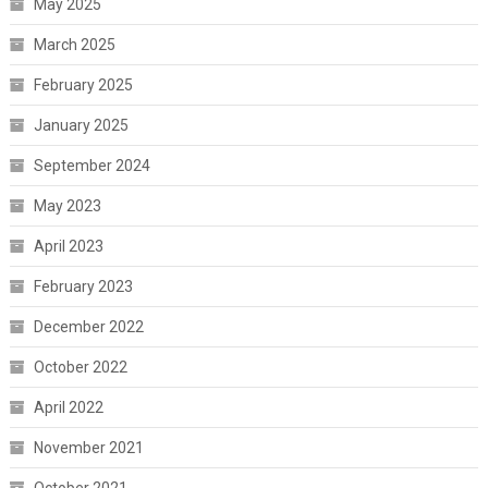
May 2025
March 2025
February 2025
January 2025
September 2024
May 2023
April 2023
February 2023
December 2022
October 2022
April 2022
November 2021