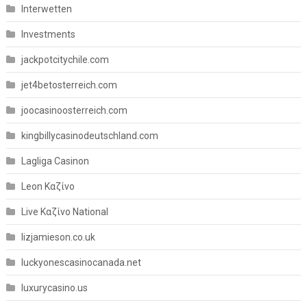
Interwetten
Investments
jackpotcitychile.com
jet4betosterreich.com
joocasinoosterreich.com
kingbillycasinodeutschland.com
Lagliga Casinon
Leon Καζίνο
Live Καζίνο National
lizjamieson.co.uk
luckyonescasinocanada.net
luxurycasino.us