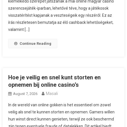
kiemelkedő szerepet játszanak a mai online magyar casino
szerencsejáték-iparban, lehetővé téve, hogy a játékosok
visszatérítést kapjanak a veszteségeik egy részéről. Ez az
írás részletesen bemutatja az élő cashback lehetőségeket,
valamint […]
Continue Reading
Hoe je veilig en snel kunt storten en
opnemen bij online casino’s
Masali
August 7, 2026
In de wereld van online gokken is het essentieel om zowel
veilig als snel te kunnen storten en opnemen. Gamers willen
hun winst direct kunnen genieten, terwijl ze ook beschermd
zijn tegen eventuele fraude of datalekken. Dit artikel biedt