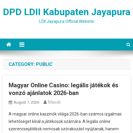
Skip to content
DPD LDII Kabupaten Jayapura
LDII Jayapura Official Website
CATEGORY: PUBLIC
Magyar Online Casino: legális játékok és
vonzó ajánlatok 2026-ban
Masali
August 7, 2026
A magyar online kaszinók világa 2026-ban számos izgalmas
lehetőséget kínál a játékosok számára. A legális online
szerencsejátékok nemcsak szórakozást nyújtanak, hanem