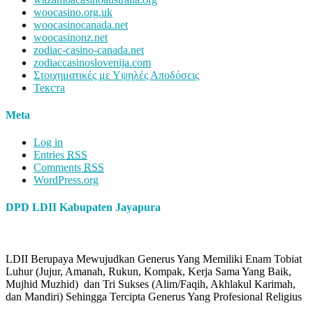
woocasino.org.uk
woocasinocanada.net
woocasinonz.net
zodiac-casino-canada.net
zodiaccasinoslovenija.com
Στοιχηματικές με Υψηλές Αποδόσεις
Текста
Meta
Log in
Entries
RSS
Comments
RSS
WordPress.org
DPD LDII Kabupaten Jayapura
LDII Berupaya Mewujudkan Generus Yang Memiliki Enam Tobiat
Luhur (Jujur, Amanah, Rukun, Kompak, Kerja Sama Yang Baik,
Mujhid Muzhid) dan Tri Sukses (Alim/Faqih, Akhlakul Karimah,
dan Mandiri) Sehingga Tercipta Generus Yang Profesional Religius