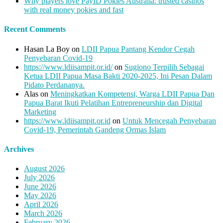
Why players love PayID Pokies Australia: trusted casinos
with real money pokies and fast
Recent Comments
Hasan La Boy
on
LDII Papua Pantang Kendor Cegah
Penyebaran Covid-19
https://www.ldiisampit.or.id/
on
Sugiono Terpilih Sebagai
Ketua LDII Papua Masa Bakti 2020-2025, Ini Pesan Dalam
Pidato Perdananya.
Alas
on
Meningkatkan Kompetensi, Warga LDII Papua Dan
Papua Barat Ikuti Pelatihan Entrepreneurship dan Digital
Marketing
https://www.ldiisampit.or.id
on
Untuk Mencegah Penyebaran
Covid-19, Pemerintah Gandeng Ormas Islam
Archives
August 2026
July 2026
June 2026
May 2026
April 2026
March 2026
February 2026