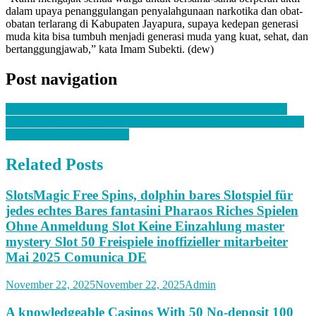
dalam upaya penanggulangan penyalahgunaan narkotika dan obat-
obatan terlarang di Kabupaten Jayapura, supaya kedepan generasi
muda kita bisa tumbuh menjadi generasi muda yang kuat, sehat, dan
bertanggungjawab,” kata Imam Subekti. (dew)
Post navigation
LDII Papua Hadiri Undangan Pj. Gubernur Papua, Ini Pesanya
LDII dan Belasan Ormas Teken MoU dengan Lemhannas, Perkuat
Ketahanan Ideologi Bangsa
Related Posts
SlotsMagic Free Spins, dolphin bares Slotspiel für
jedes echtes Bares fantasini Pharaos Riches Spielen
Ohne Anmeldung Slot Keine Einzahlung master
mystery Slot 50 Freispiele inoffizieller mitarbeiter
Mai 2025 Comunica DE
November 22, 2025
November 22, 2025
Admin
A knowledgeable Casinos With 50 No-deposit 100