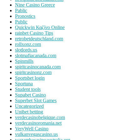
Nine Casino Greece
Pablic
Pronostics
Public
Quickwin Καζίνο Online
rainbet Casino Tips
retrobetdeutschland.com
rollxonz.com
slotlords.us
slotmafiacanada.com
Spinmills
spiritcasinocanada.com
spiritcasinonz.com
Sportsbet login
Sportuna
Student tools
Supabet Casino
Superbet Slot Games
Uncategorized
Unibet betting
verdecasinobelgique.com
verdecasinoromania.net
VeryWell Casino
vulkanvegascasino.us
wazambacasinoaustralia.org