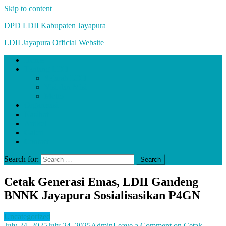
Skip to content
DPD LDII Kabupaten Jayapura
LDII Jayapura Official Website
Home
Tentang LDII
Sejarah LDII
Visi dan Misi
Motto
Organisasi
Nasihat
Artikel
Galeri
Contact
Search for:
Cetak Generasi Emas, LDII Gandeng
BNNK Jayapura Sosialisasikan P4GN
Uncategorized
July 24, 2025
July 24, 2025
Admin
Leave a Comment
on Cetak