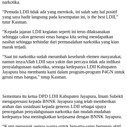
narkotika.
“Pemuda LDII tidak ada yang merokok, ini salah satu hal positif
yang saya hadir langsung pada kesempatan ini, is the best LDII,”
tutur Kasman.
“Kepada jajaran LDII kegiatan seperti ini terus dilaksanakan
sehingga calon generasi emas bangsa kita sering mendapatkan
nasihat sehingga terhindar dari permasalahan narkotika yang kian
marak terjadi.
“Saat ini narkotika sudah merambah keseluruh elemen masyarakat,
namun insyaAllah LDII saya yakin dan percaya tidak ada indikasi
penyalahgunaan narkotika, semoga kedepanya LDII Kabupaten
Jayapura bisa membantu kami dalam program-program P4GN untuk
gerasi emas bangsa,” tutup Kasman.
Sementara itu ketua DPD LDII Kabupaten Jayapura, Imam Subekti
mengapresiasi kepada BNNK Jayapura yang telah memberikan
arahan dan sosialisasi kepada generus LDII sebagai upaya
pencegahan penyalahgunaan narkotika dan mudah-mudahan
kedepanya bisa meningkatkan kerjasama dengan BNNK Jayapura.
“Kami mengajak semua warga untuk bersama-sama berperan aktif