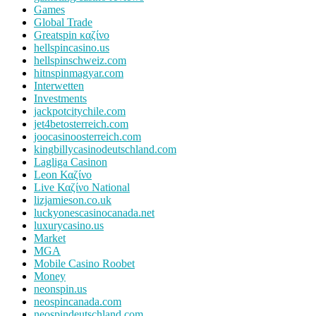
Games
Global Trade
Greatspin καζίνο
hellspincasino.us
hellspinschweiz.com
hitnspinmagyar.com
Interwetten
Investments
jackpotcitychile.com
jet4betosterreich.com
joocasinoosterreich.com
kingbillycasinodeutschland.com
Lagliga Casinon
Leon Καζίνο
Live Καζίνο National
lizjamieson.co.uk
luckyonescasinocanada.net
luxurycasino.us
Market
MGA
Mobile Casino Roobet
Money
neonspin.us
neospincanada.com
neospindeutschland.com