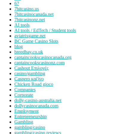
67
7bitcasino.us
7bitcasinocanada.net
7bitcasinonz.net
AI tools
AI tools / EdTech / Student tools
aviatrixgame.net
BC Game Casino Slots
blog
breedbay.co.uk
captaincookscasinocanada.org
captaincookscasinonz.com
Cashout Επιλογές
casino/gambling
Caspero καζίνο
Chicken Road gioco
Companies
Corporate
dolly-casino-australia.net
dollycasinocanada.com
Employment
Entrepreneurship
Gambling
gambling/casino
gambling/casino reviews