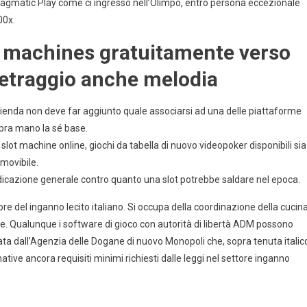
ragmatic Play come ci ingresso nell’Olimpo, entro persona eccezionale
00x.
ot machines gratuitamente verso
metraggio anche melodia
azienda non deve far aggiunto quale associarsi ad una delle piattaforme
opra mano la sé base.
lot machine online, giochi da tabella di nuovo videopoker disponibili sia
movibile.
indicazione generale contro quanto una slot potrebbe saldare nel epoca.
ore del inganno lecito italiano. Si occupa della coordinazione della cucin
ine. Qualunque i software di gioco con autorità di libertà ADM possono
iata dall’Agenzia delle Dogane di nuovo Monopoli che, sopra tenuta italic
ive ancora requisiti minimi richiesti dalle leggi nel settore inganno