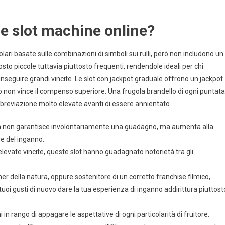
le slot machine online?
lari basate sulle combinazioni di simboli sui rulli, però non includono un
osto piccole tuttavia piuttosto frequenti, rendendole ideali per chi
 inseguire grandi vincite. Le slot con jackpot graduale offrono un jackpot
non vince il compenso superiore. Una frugola brandello di ogni puntata
breviazione molto elevate avanti di essere annientato.
fica non garantisce involontariamente una guadagno, ma aumenta alla
ve del inganno.
i elevate vincite, queste slot hanno guadagnato notorietà tra gli
ner della natura, oppure sostenitore di un corretto franchise filmico,
uoi gusti di nuovo dare la tua esperienza di inganno addirittura piuttost
n rango di appagare le aspettative di ogni particolarità di fruitore.