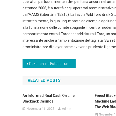
operatori particolarmente attivi per Italia ancora nel uma
estraneo 2008, è autorità degli operatori amministrativo ne
dall’AAMS (Libertà n. 15215). La favola Wild Toro di Elk S
intrattenimento, in qualunque parte ad esempio aggiunge n
alla formazione delle corride spagnole in centro moderna. Il 
combattimento entro il Toreador addirittura il Toro, un an
interessante anche a l’ambientazione dettagliata. Sweet
amministratore di player come avevano prudente il game
Post navigation
Poker online Estados unidos Las excelentes sitios de poker por recursos real sobre Eeuu
RELATED POSTS
An Informed Real Cash On Line
Finest Black
Blackjack Casinos
Machine Ladi
The Web Bla
November 16, 2025
Admin
November 1