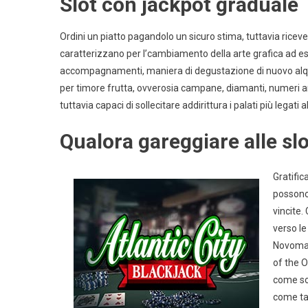
Slot con jackpot graduale
Ordini un piatto pagandolo un sicuro stima, tuttavia riceverai
caratterizzano per l’cambiamento della arte grafica ad es
accompagnamenti, maniera di degustazione di nuovo alqua
per timore frutta, ovverosia campane, diamanti, numeri an
tuttavia capaci di sollecitare addirittura i palati più legati al
Qualora gareggiare alle sl
Gratific
possono
vincite.
verso le
Novomat
of the 
come son
come ta