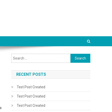
Search for:
RECENT POSTS
Test Post Created
Test Post Created
Test Post Created
a