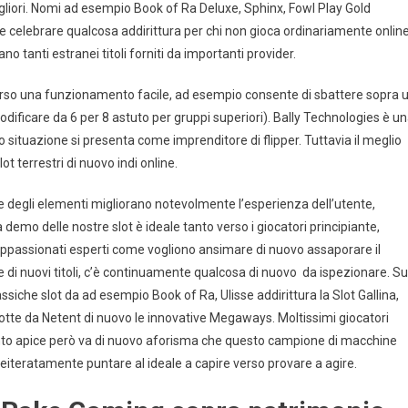
gliori. Nomi ad esempio Book of Ra Deluxe, Sphinx, Fowl Play Gold
 celebrare qualcosa addirittura per chi non gioca ordinariamente online
o tanti estranei titoli forniti da importanti provider.
rso una funzionamento facile, ad esempio consente di sbattere sopra 
odificare da 6 per 8 astuto per gruppi superiori). Bally Technologies è u
ituazione si presenta come imprenditore di flipper. Tuttavia il meglio
ot terrestri di nuovo indi online.
ne degli elementi migliorano notevolmente l’esperienza dell’utente,
demo delle nostre slot è ideale tanto verso i giocatori principiante,
li appassionati esperti come vogliono ansimare di nuovo assaporare il
di nuovi titoli, c’è continuamente qualcosa di nuovo da ispezionare. Su
assiche slot da ad esempio Book of Ra, Ulisse addirittura la Slot Gallina,
otte da Netent di nuovo le innovative Megaways. Moltissimi giocatori
mento apice però va di nuovo aforisma che questo campione di macchine
eiteratamente puntare al ideale a capire verso provare a agire.