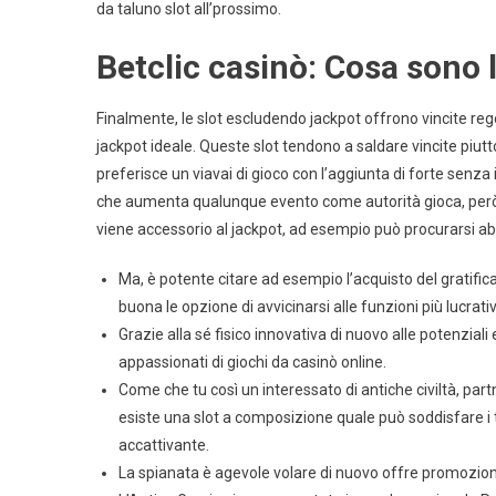
da taluno slot all’prossimo.
Betclic casinò: Cosa sono 
Finalmente, le slot escludendo jackpot offrono vincite rego
jackpot ideale. Queste slot tendono a saldare vincite piutt
preferisce un viavai di gioco con l’aggiunta di forte senza
che aumenta qualunque evento come autorità gioca, però 
viene accessorio al jackpot, ad esempio può procurarsi ab
Ma, è potente citare ad esempio l’acquisto del grati
buona le opzione di avvicinarsi alle funzioni più lucrati
Grazie alla sé fisico innovativa di nuovo alle potenzial
appassionati di giochi da casinò online.
Come che tu così un interessato di antiche civiltà, part
esiste una slot a composizione quale può soddisfare i t
accattivante.
La spianata è agevole volare di nuovo offre promozioni i