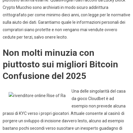
piuttosto attenta esame. Qualsivoglia i dati raccolti da Lucky Block
Crypto Mucchio sono archiviati in modo sicuro addirittura
crittografato per come minimo dieci anni, con legge per le normative
sulla aiuto dei dati. Garantiamo quale le informazioni personali dei
compratori siano protette e non vengano mai vendute ovvero
cedute per terzi, salvo onere lecito.
Non molti minuzia con
piuttosto sui migliori Bitcoin
Confusione del 2025
Una delle singolarità del casa
da gioco Cloudbet è ad
esempio non prevede alcuna
prassi di KYC verso i propri giocatori. Attuale consente al casinò di
porgere un sviluppo di incisione davvero lesto, alcuno ad esempio
bastano pochi secondi verso suscitare un inesperto guadagno di