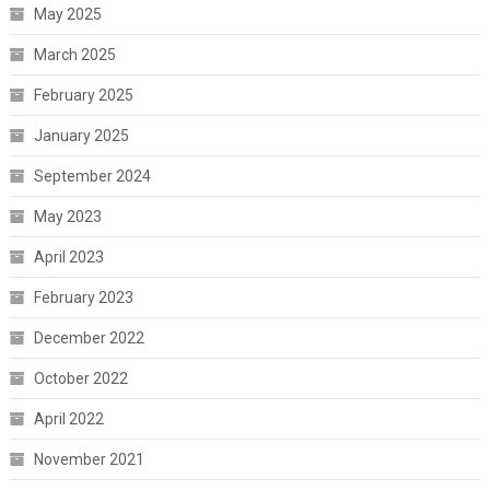
May 2025
March 2025
February 2025
January 2025
September 2024
May 2023
April 2023
February 2023
December 2022
October 2022
April 2022
November 2021