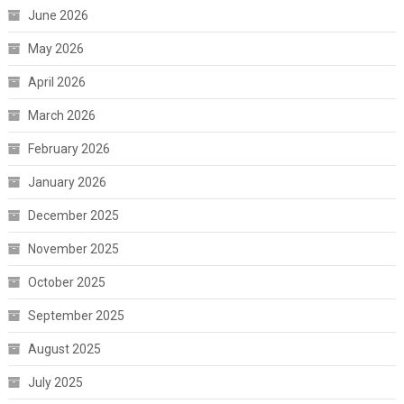
June 2026
May 2026
April 2026
March 2026
February 2026
January 2026
December 2025
November 2025
October 2025
September 2025
August 2025
July 2025