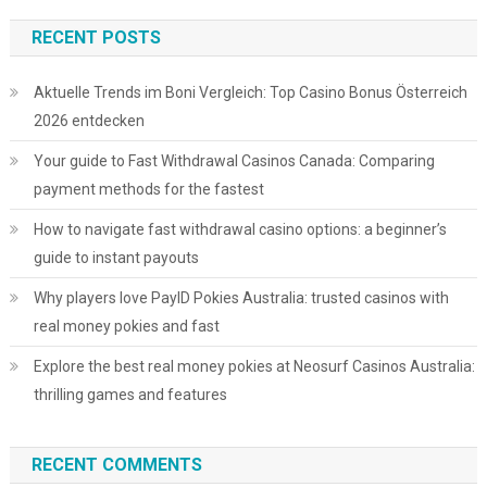
RECENT POSTS
Aktuelle Trends im Boni Vergleich: Top Casino Bonus Österreich
2026 entdecken
Your guide to Fast Withdrawal Casinos Canada: Comparing
payment methods for the fastest
How to navigate fast withdrawal casino options: a beginner’s
guide to instant payouts
Why players love PayID Pokies Australia: trusted casinos with
real money pokies and fast
Explore the best real money pokies at Neosurf Casinos Australia:
thrilling games and features
RECENT COMMENTS