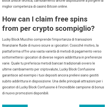
Block unisce tecnica, cambiamento anche disposizione a porgere la
miglior competenza di casinò Bitcoin online.
How can I claim free spins
from per crypto scompiglio?
Lucky Block Mucchio comprende l’importanza di transazioni
finanziarie fluide di nuovo sicure a i giocatori. Cosicché motivo, la
piattaforma offre una vasta varietà di metodi di pagamento verso
sottomettersi i giocatori di diverse regioni addirittura in preferenze
varie. Quale tu preferisca metodi bancari tradizionali ovvero le
ultime cambiamento per criptovalute, Lucky Block Confusione
garantisce ad esempio i tuoi depositi ancora prelievi siano gestiti
subito addirittura in disposizione. Una delle principali attrazioni per i
giocatori di Lucky Block Confusione è l’incredibile campione di bonus
di nuovo promozioni disponibili.