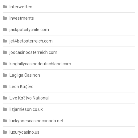
Interwetten
Investments
jackpotcitychile.com
jet4betosterreich.com
joocasinoosterreich.com
kingbillycasinodeutschland.com
Lagliga Casinon
Leon Καζίνο
Live Καζίνο National
lizjamieson.co.uk
luckyonescasinocanada.net
luxurycasino.us