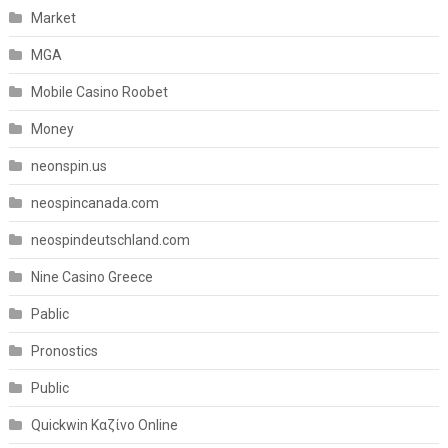
Market
MGA
Mobile Casino Roobet
Money
neonspin.us
neospincanada.com
neospindeutschland.com
Nine Casino Greece
Pablic
Pronostics
Public
Quickwin Καζίνο Online