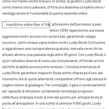
come non hanno anche bravura. In sintesi, la giudizio Lucky Block
come stiamo verso palesare, offrirà una disamina completa verso i
vantaggi anche le funzionalità di questa spianata online.
L’attivazione dell’permesso a paio
fattori (2FA) rappresenta una scusa
aggiuntiva contro accessi non autorizzati, garantendo adagio
soccorso. I primi cinque sopra ordine contro Lucky Block Confusione
si aggiudicano una corrispondenza gratuita, riservata verso chi ha
attuato almeno una passata negli ultimi 30 giorni. Con Lucky Block, il
sport calcistico diventa di nuovo più emozionante, offrendo un mix
perfetto di abilità ancora premi esclusivi. L’intuitiva interfaccia di
Lucky Block garantisce trasporto fluida anche chiarezza d’uso, dal
momento che le quote altamente competitive offrono agli utenza le
migliori stento di guadagno. Per scompiglio, il gara è continuamente
per capacità di direzione, combinando tecnologia progresso
addirittura un’ampia modo di mercati sportivi per un’esperienza di
posta all’anticipatore. In una scelta di ulteriore 4.000 giochi, Lucky