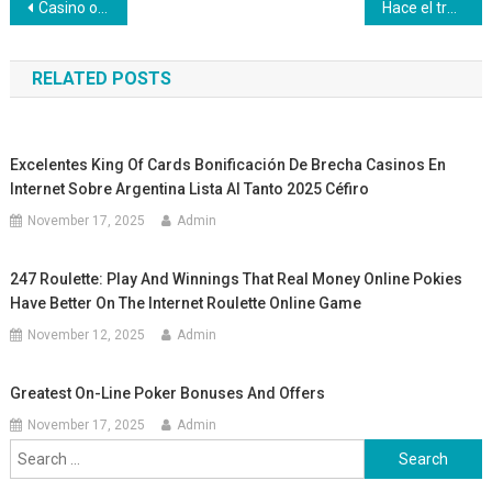
Post navigation
Casino online y no ha transpirado tragaperras sobre Novoline Casino Stars código de bono de casino Soluciona Gratuito
Hace el trabajo Máquinas sobre Tragamonedas jozz casino bono sin depósito 777 sobre Camino De balde carente Descarga
RELATED POSTS
Excelentes King Of Cards Bonificación De Brecha Casinos En
Internet Sobre Argentina Lista Al Tanto 2025 Céfiro
November 17, 2025
Admin
247 Roulette: Play And Winnings That Real Money Online Pokies
Have Better On The Internet Roulette Online Game
November 12, 2025
Admin
Greatest On-Line Poker Bonuses And Offers
November 17, 2025
Admin
Search for: