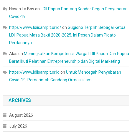
Hasan La Boy
on
LDII Papua Pantang Kendor Cegah Penyebaran
Covid-19
https://www.ldiisampit.or.id/
on
Sugiono Terpilih Sebagai Ketua
LDII Papua Masa Bakti 2020-2025, Ini Pesan Dalam Pidato
Perdananya.
Alas
on
Meningkatkan Kompetensi, Warga LDII Papua Dan Papua
Barat Ikuti Pelatihan Entrepreneurship dan Digital Marketing
https://www.ldiisampit.or.id
on
Untuk Mencegah Penyebaran
Covid-19, Pemerintah Gandeng Ormas Islam
ARCHIVES
August 2026
July 2026