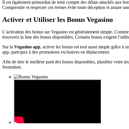
Il est également primordial de tenir compte des délais attachés aux bo
Comprendre et respecter ces termes évite toute déception et assure une
Activer et Utiliser les Bonus Vegasino
L’activation des bonus sur Vegasino est généralement simple. Comme
trouverez la liste des bonus disponibles. Certains bonus exigent l’uti
Sur la
Vegasino app
, activer les bonus est tout aussi simple grâce à
app, partcipez à des promotions exclusives en déplacement.
Afin de tirer le meilleur parti des bonus disponibles, planifiez votr
frustration.