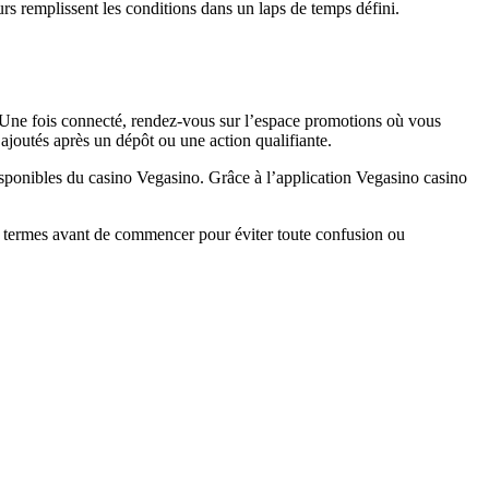
rs remplissent les conditions dans un laps de temps défini.
 Une fois connecté, rendez-vous sur l’espace promotions où vous
ajoutés après un dépôt ou une action qualifiante.
disponibles du casino Vegasino. Grâce à l’application Vegasino casino
es termes avant de commencer pour éviter toute confusion ou