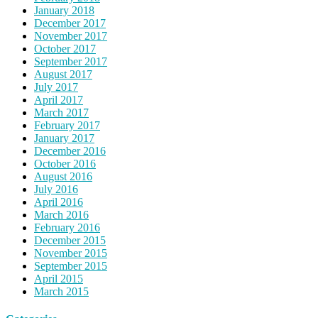
January 2018
December 2017
November 2017
October 2017
September 2017
August 2017
July 2017
April 2017
March 2017
February 2017
January 2017
December 2016
October 2016
August 2016
July 2016
April 2016
March 2016
February 2016
December 2015
November 2015
September 2015
April 2015
March 2015