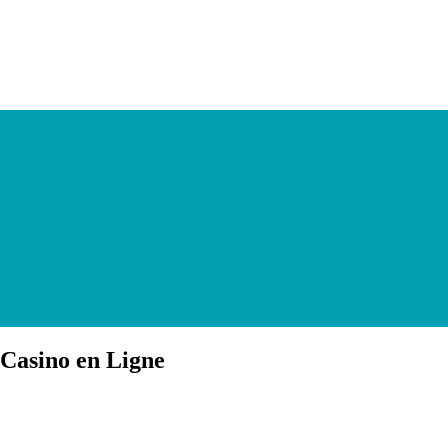
Casino en Ligne