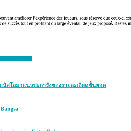
euvent améliorer l’expérience des joueurs, sous réserve que ceux-ci com
 de succès tout en profitant du large éventail de jeux proposé. Restez 
eczeństwa (2026)
งโบนัสโลมาแนวปะการังของรายละเอียดชั้นยอด
n Bangsa