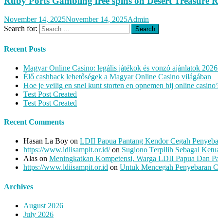
Ruby Ports Gambling free spins on Desert Treasure R
November 14, 2025
November 14, 2025
Admin
Search for:
Recent Posts
Magyar Online Casino: legális játékok és vonzó ajánlatok 202
Élő cashback lehetőségek a Magyar Online Casino világában
Hoe je veilig en snel kunt storten en opnemen bij online casino’
Test Post Created
Test Post Created
Recent Comments
Hasan La Boy
on
LDII Papua Pantang Kendor Cegah Penyeba
https://www.ldiisampit.or.id/
on
Sugiono Terpilih Sebagai Ketu
Alas
on
Meningkatkan Kompetensi, Warga LDII Papua Dan Papua
https://www.ldiisampit.or.id
on
Untuk Mencegah Penyebaran C
Archives
August 2026
July 2026