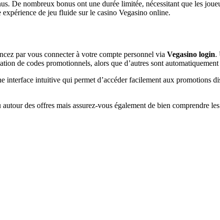
nus. De nombreux bonus ont une durée limitée, nécessitant que les joueu
 expérience de jeu fluide sur le casino Vegasino online.
ncez par vous connecter à votre compte personnel via
Vegasino login
.
lisation de codes promotionnels, alors que d’autres sont automatiquement 
 une interface intuitive qui permet d’accéder facilement aux promotions 
e jeu autour des offres mais assurez-vous également de bien comprendre l