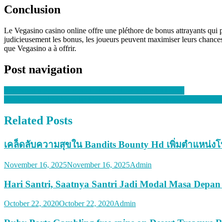
Conclusion
Le Vegasino casino online offre une pléthore de bonus attrayants qui p
judicieusement les bonus, les joueurs peuvent maximiser leurs chances
que Vegasino a à offrir.
Post navigation
You Need a Personal Brand. Here’s How You Build One.
Dogłębna analiza Vavada: Matematyka bonusów i sprawdzenie bezpi
Related Posts
เคล็ดลับความสุขใน Bandits Bounty Hd เพิ่มตำแหน่
November 16, 2025
November 16, 2025
Admin
Hari Santri, Saatnya Santri Jadi Modal Masa Depa
October 22, 2020
October 22, 2020
Admin