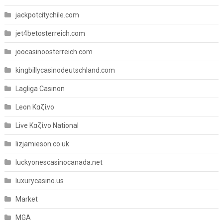
jackpotcitychile.com
jet4betosterreich.com
joocasinoosterreich.com
kingbillycasinodeutschland.com
Lagliga Casinon
Leon Καζίνο
Live Καζίνο National
lizjamieson.co.uk
luckyonescasinocanada.net
luxurycasino.us
Market
MGA