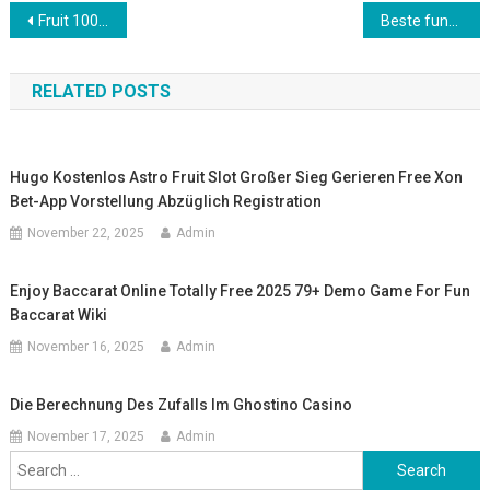
Post navigation
Fruit 100 kostenlose Spins kein Einzahlungscasino Beste Online Casino Knüller
Beste funky monkey echtes Piepen Echtgeld Gemeinsam Casinos 2025: Echtes Geld Eye of Horus Echtgeld Online-Slot obsiegen
RELATED POSTS
Hugo Kostenlos Astro Fruit Slot Großer Sieg Gerieren Free Xon
Bet-App Vorstellung Abzüglich Registration
November 22, 2025
Admin
Enjoy Baccarat Online Totally Free 2025 79+ Demo Game For Fun
Baccarat Wiki
November 16, 2025
Admin
Die Berechnung Des Zufalls Im Ghostino Casino
November 17, 2025
Admin
Search for: