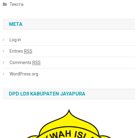
Текста
META
Log in
Entries
RSS
Comments
RSS
WordPress.org
DPD LDII KABUPATEN JAYAPURA