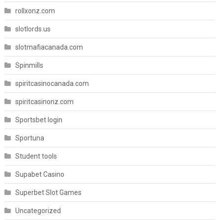
rollxonz.com
slotlords.us
slotmafiacanada.com
Spinmills
spiritcasinocanada.com
spiritcasinonz.com
Sportsbet login
Sportuna
Student tools
Supabet Casino
Superbet Slot Games
Uncategorized