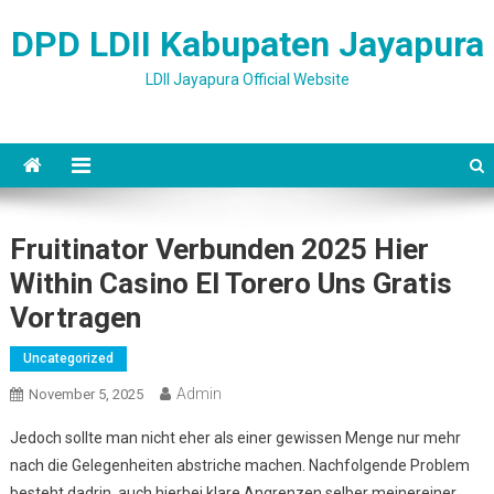
Skip to content
DPD LDII Kabupaten Jayapura
LDII Jayapura Official Website
Fruitinator Verbunden 2025 Hier
Within Casino El Torero Uns Gratis
Vortragen
Uncategorized
Admin
November 5, 2025
Jedoch sollte man nicht eher als einer gewissen Menge nur mehr
nach die Gelegenheiten abstriche machen. Nachfolgende Problem
besteht dadrin, auch hierbei klare Angrenzen selber meinereiner