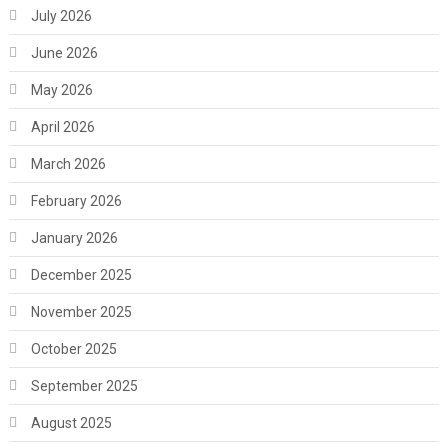
July 2026
June 2026
May 2026
April 2026
March 2026
February 2026
January 2026
December 2025
November 2025
October 2025
September 2025
August 2025