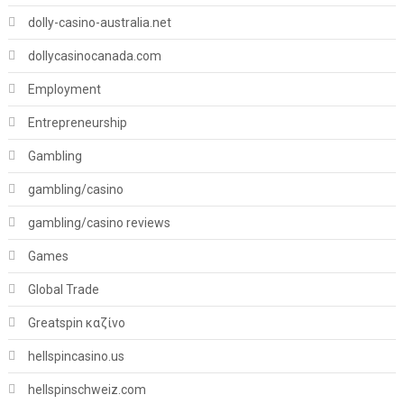
dolly-casino-australia.net
dollycasinocanada.com
Employment
Entrepreneurship
Gambling
gambling/casino
gambling/casino reviews
Games
Global Trade
Greatspin καζίνο
hellspincasino.us
hellspinschweiz.com