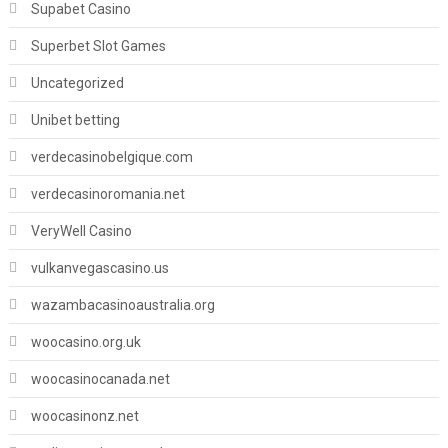
Supabet Casino
Superbet Slot Games
Uncategorized
Unibet betting
verdecasinobelgique.com
verdecasinoromania.net
VeryWell Casino
vulkanvegascasino.us
wazambacasinoaustralia.org
woocasino.org.uk
woocasinocanada.net
woocasinonz.net