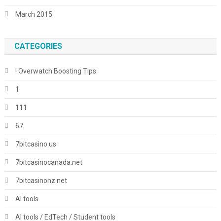
March 2015
CATEGORIES
! Overwatch Boosting Tips
1
111
67
7bitcasino.us
7bitcasinocanada.net
7bitcasinonz.net
AI tools
AI tools / EdTech / Student tools