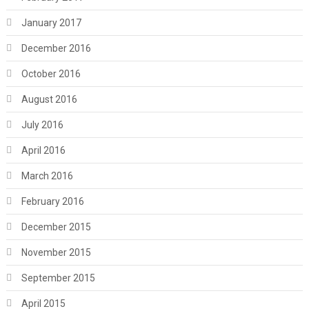
January 2017
December 2016
October 2016
August 2016
July 2016
April 2016
March 2016
February 2016
December 2015
November 2015
September 2015
April 2015