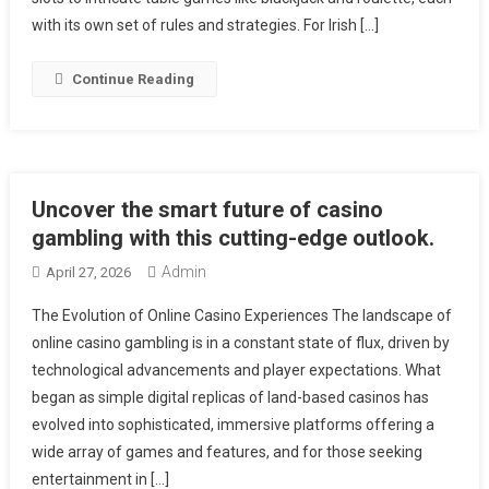
with its own set of rules and strategies. For Irish […]
Continue Reading
Uncover the smart future of casino
gambling with this cutting-edge outlook.
Admin
April 27, 2026
The Evolution of Online Casino Experiences The landscape of
online casino gambling is in a constant state of flux, driven by
technological advancements and player expectations. What
began as simple digital replicas of land-based casinos has
evolved into sophisticated, immersive platforms offering a
wide array of games and features, and for those seeking
entertainment in […]