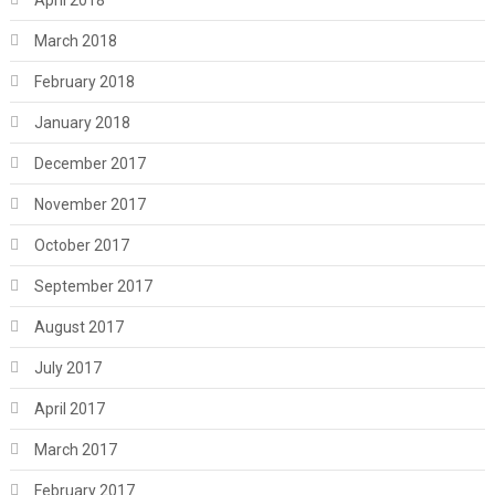
April 2018
March 2018
February 2018
January 2018
December 2017
November 2017
October 2017
September 2017
August 2017
July 2017
April 2017
March 2017
February 2017