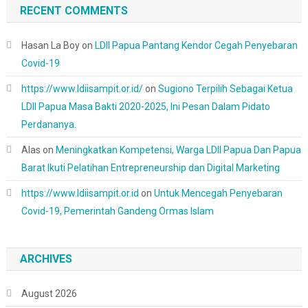
RECENT COMMENTS
Hasan La Boy
on
LDII Papua Pantang Kendor Cegah Penyebaran
Covid-19
https://www.ldiisampit.or.id/
on
Sugiono Terpilih Sebagai Ketua
LDII Papua Masa Bakti 2020-2025, Ini Pesan Dalam Pidato
Perdananya.
Alas
on
Meningkatkan Kompetensi, Warga LDII Papua Dan Papua
Barat Ikuti Pelatihan Entrepreneurship dan Digital Marketing
https://www.ldiisampit.or.id
on
Untuk Mencegah Penyebaran
Covid-19, Pemerintah Gandeng Ormas Islam
ARCHIVES
August 2026