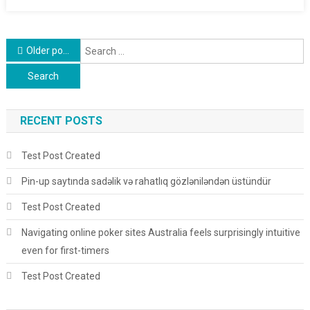
Posts navigation
S
Older posts
f
RECENT POSTS
Test Post Created
Pin-up saytında sadəlik və rahatlıq gözləniləndən üstündür
Test Post Created
Navigating online poker sites Australia feels surprisingly intuitive
even for first-timers
Test Post Created