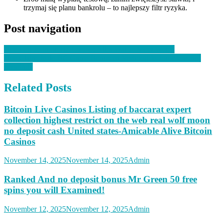
trzymaj się planu bankrolu – to najlepszy filtr ryzyka.
Post navigation
Hoe Log Je In op B7 Casino: Alles Wat Je Moet Weten
Hoe Claim Je de BC Game Bonus en Verhoog Je Jouw Casino-
ervaring?
Related Posts
Bitcoin Live Casinos Listing of baccarat expert
collection highest restrict on the web real wolf moon
no deposit cash United states-Amicable Alive Bitcoin
Casinos
November 14, 2025
November 14, 2025
Admin
Ranked And no deposit bonus Mr Green 50 free
spins you will Examined!
November 12, 2025
November 12, 2025
Admin