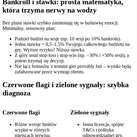
Bankroll i stawki: prosta matematyka,
która trzyma nerwy na wodzy
Bez planu stawki szybko zamieniają się w huśtawkę emocji.
Minimalny, sensowny plan:
Podziel budżet na sesje (np. 10 sesji po 10% bankrolu).
Jedna stawka = 0,5–1,5% Twojego całkowitego budżetu na
grę. Wyższe ryzyko? Niższa stawka.
Z góry ustal stop-loss i stop-win (np. −30% i +50% sesji), a
potem trzymaj się decyzji.
Nie łącz bonusów z testami gier provably fair – wyniki będą
zafałszowane przez wymogi obrotu.
Czerwone flagi i zielone sygnały: szybka
diagnoza
Czerwone flagi
Zielone sygnały
Różne wersje limitów
Jasna licencja, spójne
wypłat w różnych
T&Cs i polityka
miejscach serwisu.
odpowiedzialnej gry.