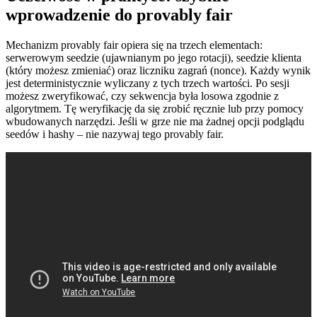
wprowadzenie do provably fair
Mechanizm provably fair opiera się na trzech elementach:
serwerowym seedzie (ujawnianym po jego rotacji), seedzie klienta
(który możesz zmieniać) oraz liczniku zagrań (nonce). Każdy wynik
jest deterministycznie wyliczany z tych trzech wartości. Po sesji
możesz zweryfikować, czy sekwencja była losowa zgodnie z
algorytmem. Tę weryfikację da się zrobić ręcznie lub przy pomocy
wbudowanych narzędzi. Jeśli w grze nie ma żadnej opcji podglądu
seedów i hashy – nie nazywaj tego provably fair.