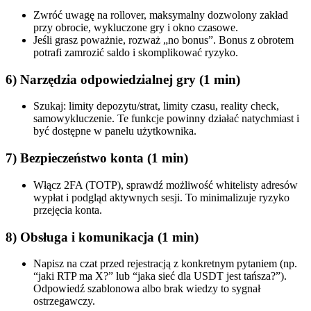
Zwróć uwagę na rollover, maksymalny dozwolony zakład
przy obrocie, wykluczone gry i okno czasowe.
Jeśli grasz poważnie, rozważ „no bonus”. Bonus z obrotem
potrafi zamrozić saldo i skomplikować ryzyko.
6) Narzędzia odpowiedzialnej gry (1 min)
Szukaj: limity depozytu/strat, limity czasu, reality check,
samowykluczenie. Te funkcje powinny działać natychmiast i
być dostępne w panelu użytkownika.
7) Bezpieczeństwo konta (1 min)
Włącz 2FA (TOTP), sprawdź możliwość whitelisty adresów
wypłat i podgląd aktywnych sesji. To minimalizuje ryzyko
przejęcia konta.
8) Obsługa i komunikacja (1 min)
Napisz na czat przed rejestracją z konkretnym pytaniem (np.
“jaki RTP ma X?” lub “jaka sieć dla USDT jest tańsza?”).
Odpowiedź szablonowa albo brak wiedzy to sygnał
ostrzegawczy.