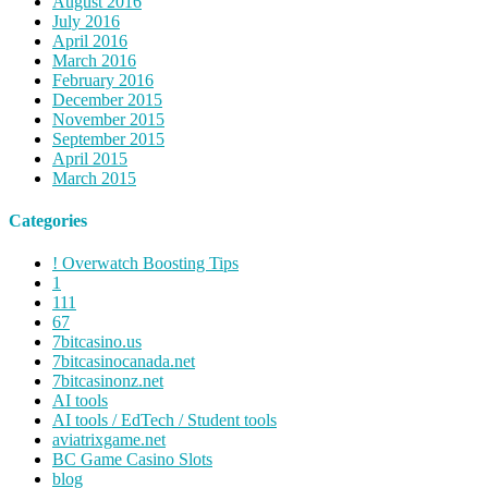
August 2016
July 2016
April 2016
March 2016
February 2016
December 2015
November 2015
September 2015
April 2015
March 2015
Categories
! Overwatch Boosting Tips
1
111
67
7bitcasino.us
7bitcasinocanada.net
7bitcasinonz.net
AI tools
AI tools / EdTech / Student tools
aviatrixgame.net
BC Game Casino Slots
blog