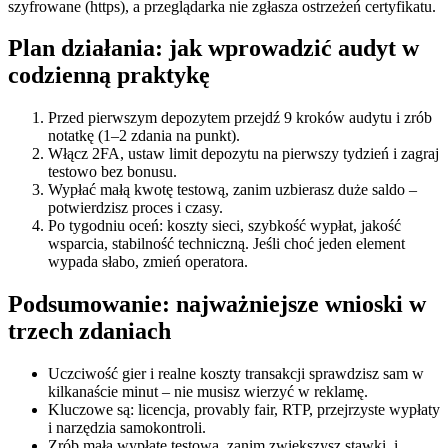
szyfrowane (https), a przeglądarka nie zgłasza ostrzeżeń certyfikatu.
Plan działania: jak wprowadzić audyt w
codzienną praktykę
Przed pierwszym depozytem przejdź 9 kroków audytu i zrób
notatkę (1–2 zdania na punkt).
Włącz 2FA, ustaw limit depozytu na pierwszy tydzień i zagraj
testowo bez bonusu.
Wypłać małą kwotę testową, zanim uzbierasz duże saldo –
potwierdzisz proces i czasy.
Po tygodniu oceń: koszty sieci, szybkość wypłat, jakość
wsparcia, stabilność techniczną. Jeśli choć jeden element
wypada słabo, zmień operatora.
Podsumowanie: najważniejsze wnioski w
trzech zdaniach
Uczciwość gier i realne koszty transakcji sprawdzisz sam w
kilkanaście minut – nie musisz wierzyć w reklamę.
Kluczowe są: licencja, provably fair, RTP, przejrzyste wypłaty
i narzędzia samokontroli.
Zrób małą wypłatę testową, zanim zwiększysz stawki, i