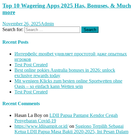
Top 10 Wagering Apps 2025 Has, Bonuses, & Much
more
November 26, 2025
Admin
Search for:
Recent Posts
Интерфейс mostbet удивляет простотой даже опытных
игроков
Test Post Created
Best online pokies Australia bonuses in 2026: unlock
exclusive rewards today
Mit wenigen Klicks zum besten online Sportwetten ohne
Oasis – so einfach kann Wetten sein
Test Post Created
Recent Comments
Hasan La Boy
on
LDII Papua Pantang Kendor Cegah
Penyebaran Covid-19
https://www.ldiisampit.or.id/
on
Sugiono Terpilih Sebagai
Ketua LDII Papua Masa Bakti 2020-2025, Ini Pesan Dalam