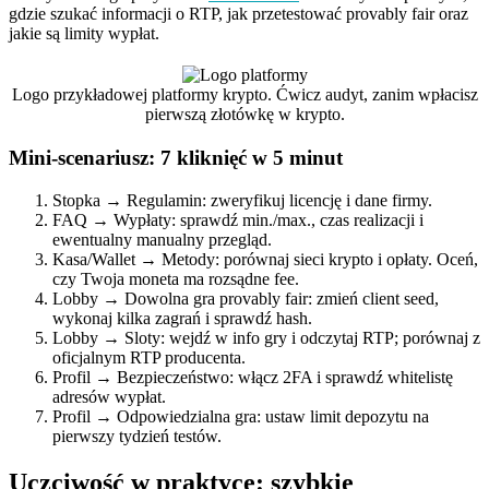
gdzie szukać informacji o RTP, jak przetestować provably fair oraz
jakie są limity wypłat.
Logo przykładowej platformy krypto. Ćwicz audyt, zanim wpłacisz
pierwszą złotówkę w krypto.
Mini-scenariusz: 7 kliknięć w 5 minut
Stopka → Regulamin: zweryfikuj licencję i dane firmy.
FAQ → Wypłaty: sprawdź min./max., czas realizacji i
ewentualny manualny przegląd.
Kasa/Wallet → Metody: porównaj sieci krypto i opłaty. Oceń,
czy Twoja moneta ma rozsądne fee.
Lobby → Dowolna gra provably fair: zmień client seed,
wykonaj kilka zagrań i sprawdź hash.
Lobby → Sloty: wejdź w info gry i odczytaj RTP; porównaj z
oficjalnym RTP producenta.
Profil → Bezpieczeństwo: włącz 2FA i sprawdź whitelistę
adresów wypłat.
Profil → Odpowiedzialna gra: ustaw limit depozytu na
pierwszy tydzień testów.
Uczciwość w praktyce: szybkie