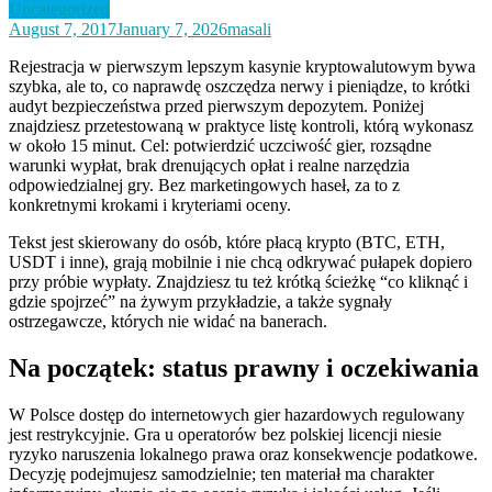
Uncategorized
August 7, 2017
January 7, 2026
masali
Rejestracja w pierwszym lepszym kasynie kryptowalutowym bywa
szybka, ale to, co naprawdę oszczędza nerwy i pieniądze, to krótki
audyt bezpieczeństwa przed pierwszym depozytem. Poniżej
znajdziesz przetestowaną w praktyce listę kontroli, którą wykonasz
w około 15 minut. Cel: potwierdzić uczciwość gier, rozsądne
warunki wypłat, brak drenujących opłat i realne narzędzia
odpowiedzialnej gry. Bez marketingowych haseł, za to z
konkretnymi krokami i kryteriami oceny.
Tekst jest skierowany do osób, które płacą krypto (BTC, ETH,
USDT i inne), grają mobilnie i nie chcą odkrywać pułapek dopiero
przy próbie wypłaty. Znajdziesz tu też krótką ścieżkę “co kliknąć i
gdzie spojrzeć” na żywym przykładzie, a także sygnały
ostrzegawcze, których nie widać na banerach.
Na początek: status prawny i oczekiwania
W Polsce dostęp do internetowych gier hazardowych regulowany
jest restrykcyjnie. Gra u operatorów bez polskiej licencji niesie
ryzyko naruszenia lokalnego prawa oraz konsekwencje podatkowe.
Decyzję podejmujesz samodzielnie; ten materiał ma charakter