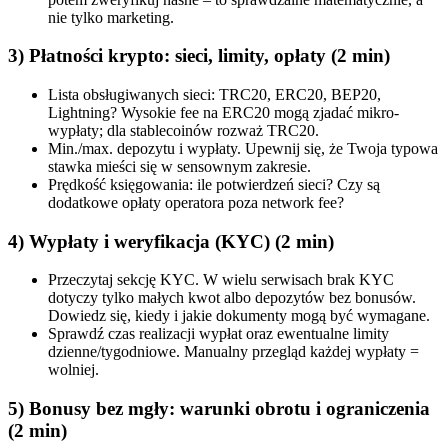
nie tylko marketing.
3) Płatności krypto: sieci, limity, opłaty (2 min)
Lista obsługiwanych sieci: TRC20, ERC20, BEP20,
Lightning? Wysokie fee na ERC20 mogą zjadać mikro-
wypłaty; dla stablecoinów rozważ TRC20.
Min./max. depozytu i wypłaty. Upewnij się, że Twoja typowa
stawka mieści się w sensownym zakresie.
Prędkość księgowania: ile potwierdzeń sieci? Czy są
dodatkowe opłaty operatora poza network fee?
4) Wypłaty i weryfikacja (KYC) (2 min)
Przeczytaj sekcję KYC. W wielu serwisach brak KYC
dotyczy tylko małych kwot albo depozytów bez bonusów.
Dowiedz się, kiedy i jakie dokumenty mogą być wymagane.
Sprawdź czas realizacji wypłat oraz ewentualne limity
dzienne/tygodniowe. Manualny przegląd każdej wypłaty =
wolniej.
5) Bonusy bez mgły: warunki obrotu i ograniczenia
(2 min)