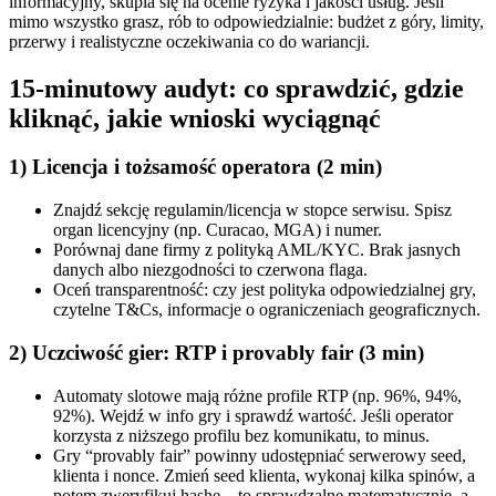
informacyjny, skupia się na ocenie ryzyka i jakości usług. Jeśli
mimo wszystko grasz, rób to odpowiedzialnie: budżet z góry, limity,
przerwy i realistyczne oczekiwania co do wariancji.
15‑minutowy audyt: co sprawdzić, gdzie
kliknąć, jakie wnioski wyciągnąć
1) Licencja i tożsamość operatora (2 min)
Znajdź sekcję regulamin/licencja w stopce serwisu. Spisz
organ licencyjny (np. Curacao, MGA) i numer.
Porównaj dane firmy z polityką AML/KYC. Brak jasnych
danych albo niezgodności to czerwona flaga.
Oceń transparentność: czy jest polityka odpowiedzialnej gry,
czytelne T&Cs, informacje o ograniczeniach geograficznych.
2) Uczciwość gier: RTP i provably fair (3 min)
Automaty slotowe mają różne profile RTP (np. 96%, 94%,
92%). Wejdź w info gry i sprawdź wartość. Jeśli operator
korzysta z niższego profilu bez komunikatu, to minus.
Gry “provably fair” powinny udostępniać serwerowy seed,
klienta i nonce. Zmień seed klienta, wykonaj kilka spinów, a
potem zweryfikuj hashe – to sprawdzalne matematycznie, a