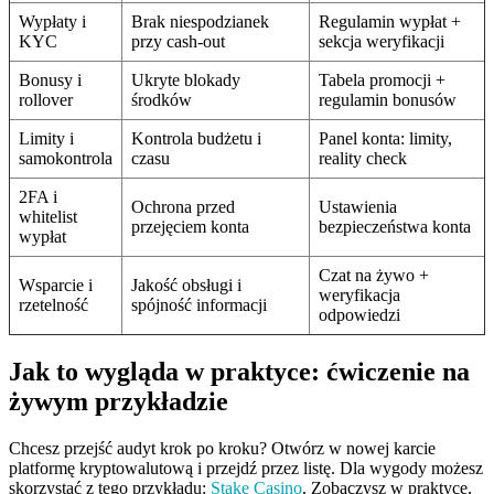
Wypłaty i
Brak niespodzianek
Regulamin wypłat +
KYC
przy cash-out
sekcja weryfikacji
Bonusy i
Ukryte blokady
Tabela promocji +
rollover
środków
regulamin bonusów
Limity i
Kontrola budżetu i
Panel konta: limity,
samokontrola
czasu
reality check
2FA i
Ochrona przed
Ustawienia
whitelist
przejęciem konta
bezpieczeństwa konta
wypłat
Czat na żywo +
Wsparcie i
Jakość obsługi i
weryfikacja
rzetelność
spójność informacji
odpowiedzi
Jak to wygląda w praktyce: ćwiczenie na
żywym przykładzie
Chcesz przejść audyt krok po kroku? Otwórz w nowej karcie
platformę kryptowalutową i przejdź przez listę. Dla wygody możesz
skorzystać z tego przykładu:
Stake Casino
. Zobaczysz w praktyce,