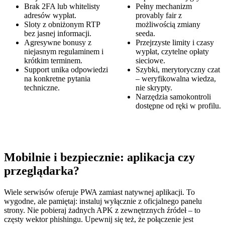
Brak 2FA lub whitelisty
Pełny mechanizm
adresów wypłat.
provably fair z
Sloty z obniżonym RTP
możliwością zmiany
bez jasnej informacji.
seeda.
Agresywne bonusy z
Przejrzyste limity i czasy
niejasnym regulaminem i
wypłat, czytelne opłaty
krótkim terminem.
sieciowe.
Support unika odpowiedzi
Szybki, merytoryczny czat
na konkretne pytania
– weryfikowalna wiedza,
techniczne.
nie skrypty.
Narzędzia samokontroli
dostępne od ręki w profilu.
Mobilnie i bezpiecznie: aplikacja czy
przeglądarka?
Wiele serwisów oferuje PWA zamiast natywnej aplikacji. To
wygodne, ale pamiętaj: instaluj wyłącznie z oficjalnego panelu
strony. Nie pobieraj żadnych APK z zewnętrznych źródeł – to
częsty wektor phishingu. Upewnij się też, że połączenie jest