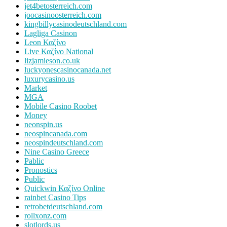
jet4betosterreich.com
joocasinoosterreich.com
kingbillycasinodeutschland.com
Lagliga Casinon
Leon Καζίνο
Live Καζίνο National
lizjamieson.co.uk
luckyonescasinocanada.net
luxurycasino.us
Market
MGA
Mobile Casino Roobet
Money
neonspin.us
neospincanada.com
neospindeutschland.com
Nine Casino Greece
Pablic
Pronostics
Public
Quickwin Καζίνο Online
rainbet Casino Tips
retrobetdeutschland.com
rollxonz.com
slotlords.us