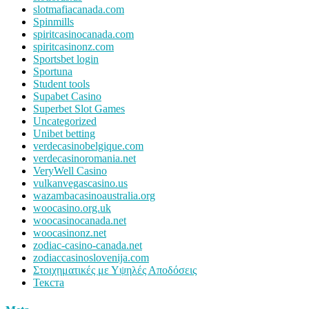
slotmafiacanada.com
Spinmills
spiritcasinocanada.com
spiritcasinonz.com
Sportsbet login
Sportuna
Student tools
Supabet Casino
Superbet Slot Games
Uncategorized
Unibet betting
verdecasinobelgique.com
verdecasinoromania.net
VeryWell Casino
vulkanvegascasino.us
wazambacasinoaustralia.org
woocasino.org.uk
woocasinocanada.net
woocasinonz.net
zodiac-casino-canada.net
zodiaccasinoslovenija.com
Στοιχηματικές με Υψηλές Αποδόσεις
Текста