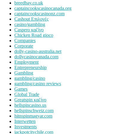
breedbay.co.uk
captaincookscasinocanada.org
captaincookscasinonz.com
Cashout Επιλογές
casino/gambling
Caspero καζίνο
Chicken Road gioco
Companies
Corporate
dolly-casino-australia.net
dollycasinocanada.com
Employment
Entrepreneurship
Gambling
gambling/casino
gambling/casino reviews
Games
Global Trade
Greatspin καζίνο
hellspincasino.us
hellspinschweiz.com
hitnspinmagyar.com
Interwetten
Investments
jackpotcitychile.com