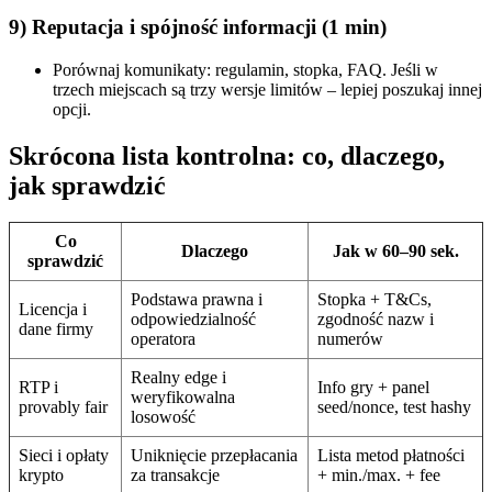
9) Reputacja i spójność informacji (1 min)
Porównaj komunikaty: regulamin, stopka, FAQ. Jeśli w
trzech miejscach są trzy wersje limitów – lepiej poszukaj innej
opcji.
Skrócona lista kontrolna: co, dlaczego,
jak sprawdzić
Co
Dlaczego
Jak w 60–90 sek.
sprawdzić
Podstawa prawna i
Stopka + T&Cs,
Licencja i
odpowiedzialność
zgodność nazw i
dane firmy
operatora
numerów
Realny edge i
RTP i
Info gry + panel
weryfikowalna
provably fair
seed/nonce, test hashy
losowość
Sieci i opłaty
Uniknięcie przepłacania
Lista metod płatności
krypto
za transakcje
+ min./max. + fee