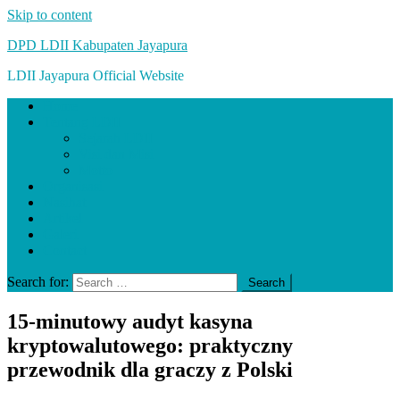
Skip to content
DPD LDII Kabupaten Jayapura
LDII Jayapura Official Website
Home
Tentang LDII
Sejarah LDII
Visi dan Misi
Motto
Organisasi
Nasihat
Artikel
Galeri
Contact
Search for:
15‑minutowy audyt kasyna
kryptowalutowego: praktyczny
przewodnik dla graczy z Polski