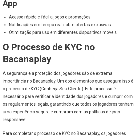
App
Acesso rápido e fácil a jogos e promoções
Notificações em tempo real sobre ofertas exclusivas
Otimização para uso em diferentes dispositivos móveis
O Processo de KYC no
Bacanaplay
A segurança e a proteção dos jogadores são de extrema
importância no Bacanaplay. Um dos elementos que assegura isso é
o processo de KYC (Conheça Seu Cliente). Este processo é
necessário para verificar a identidade dos jogadores e cumprir com
os regulamentos legais, garantindo que todos os jogadores tenham
uma experiência segura e cumpram com as políticas de jogo
responsável.
Para completar o processo de KYC no Bacanaplay, os jogadores