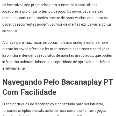
os incentivos são projetados para aumentar o bankroll dos
jogadores e prolongar o tempo de jogo. Os novos usuários são
recebidos com um atractivo pacote de boas-vindas, enquanto os
usuários recorrentes podem usufruir de ofertas exclusivas e bónus
sazonais.
A chave para maximizar os bónus no Bacanaplay é estar sempre
atento às novas ofertas e ler atentamente os termos e condições.
Isso inclui entender os requisitos de apostas associados, que podem
influenciar substancialmente a capacidade de aproveitar os bónus
efetivamente.
Navegando Pelo Bacanaplay PT
Com Facilidade
O site português do Bacanaplay é construído para ser intuitivo,
tornando simples a localização de recursos importantes e jogos