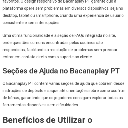
favoritos. O design responsivo do Bacanaplay PT garante que a
plataforma opere sem problemas em diversos dispositivos, seja no
desktop, tablet ou smartphone, criando uma experiência de usuário
consistente e sem interrupções.
Uma ótima funcionalidade é a seção de FAQs integrada no site,
onde questões comuns encontradas pelos usuários são
respondidas, facilitando a resolução de problemas sem precisar
entrar em contato direto com o suporte ao cliente.
Seções de Ajuda no Bacanaplay PT
O Bacanaplay PT contém várias seções de ajuda que cobrem desde
instruções de depósito e saque até orientações sobre como usufruir
de bónus, garantindo que os jogadores consigam explorar todas as
ferramentas disponíveis sem dificuldades.
Benefícios de Utilizar o