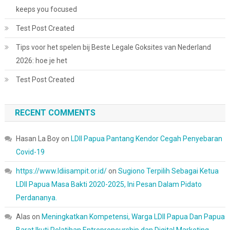
keeps you focused
Test Post Created
Tips voor het spelen bij Beste Legale Goksites van Nederland
2026: hoe je het
Test Post Created
RECENT COMMENTS
Hasan La Boy
on
LDII Papua Pantang Kendor Cegah Penyebaran
Covid-19
https://www.ldiisampit.or.id/
on
Sugiono Terpilih Sebagai Ketua
LDII Papua Masa Bakti 2020-2025, Ini Pesan Dalam Pidato
Perdananya.
Alas
on
Meningkatkan Kompetensi, Warga LDII Papua Dan Papua
Barat Ikuti Pelatihan Entrepreneurship dan Digital Marketing