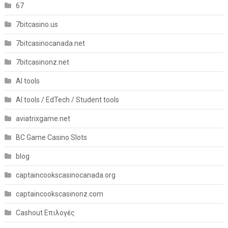
67
7bitcasino.us
7bitcasinocanada.net
7bitcasinonz.net
AI tools
AI tools / EdTech / Student tools
aviatrixgame.net
BC Game Casino Slots
blog
captaincookscasinocanada.org
captaincookscasinonz.com
Cashout Επιλογές