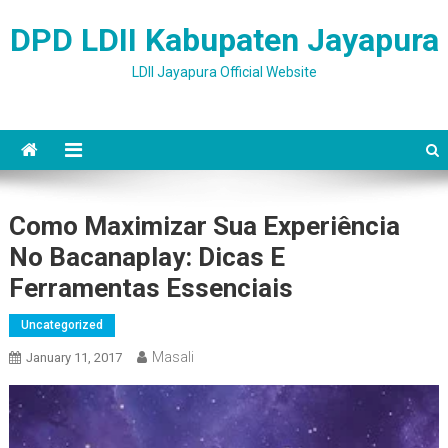
Skip to content
DPD LDII Kabupaten Jayapura
LDII Jayapura Official Website
Como Maximizar Sua Experiência
No Bacanaplay: Dicas E
Ferramentas Essenciais
Uncategorized
Masali
January 11, 2017