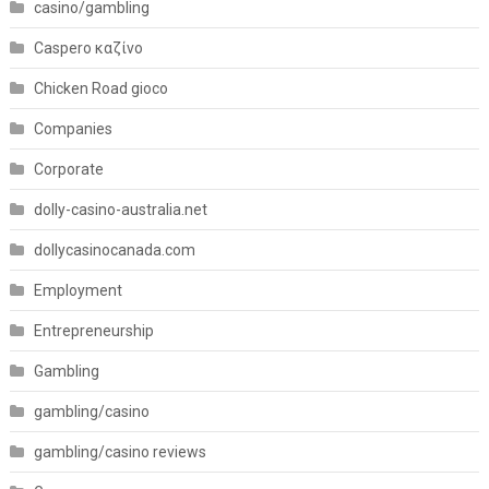
casino/gambling
Caspero καζίνο
Chicken Road gioco
Companies
Corporate
dolly-casino-australia.net
dollycasinocanada.com
Employment
Entrepreneurship
Gambling
gambling/casino
gambling/casino reviews