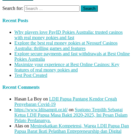
Search for:
Recent Posts
Why players love PayID Pokies Australia: trusted casinos
with real money pokies and fast
Explore the best real money pokies at Neosurf Casinos
Australia: thrilling games and features
Explore secure payments and fast withdrawals at Best Online
Pokies Australia
Maximize your experience at Best Online Casinos: Key
features of real money pokies and
Test Post Created
Recent Comments
Hasan La Boy
on
LDII Papua Pantang Kendor Cegah
Penyebaran Covid-19
https://www.ldiisampit.or.id/
on
Sugiono Terpilih Sebagai
Ketua LDII Papua Masa Bakti 2020-2025, Ini Pesan Dalam
Pidato Perdananya.
Alas
on
Meningkatkan Kompetensi, Warga LDII Papua Dan
Papua Barat Ikuti Pelatihan Entrepreneurship dan Digital