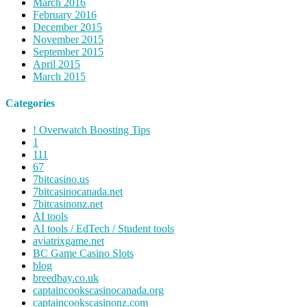
March 2016
February 2016
December 2015
November 2015
September 2015
April 2015
March 2015
Categories
! Overwatch Boosting Tips
1
111
67
7bitcasino.us
7bitcasinocanada.net
7bitcasinonz.net
AI tools
AI tools / EdTech / Student tools
aviatrixgame.net
BC Game Casino Slots
blog
breedbay.co.uk
captaincookscasinocanada.org
captaincookscasinonz.com