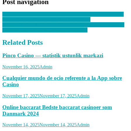
Post navigation
Eco‑Bonus: Come i Casinò Online Stanno Unendo Sostenibilità e
Promozioni per Rinnovare l’Industria del Gioco
Il Futuro dei Tavoli Live VIP: Come i Casinò Stanno Ridefinendo
l’Esperienza dei High‑Roller nel Nuovo Anno
Related Posts
Pinco Casino — statistik ustunlik markazi
November 16, 2025
Admin
Cualquier mundo de ocio referente a la App sobre
Casino
November 17, 2025
November 17, 2025
Admin
Online baccarat Bedste baccarat casinoer som
Danmark 2024
November 14, 2025
November 14, 2025
Admin