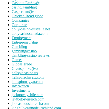
Cashout Επιλογές
casino/gambling
Caspero καζίνο
Chicken Road gioco
Companies
Corporate
dolly-casino-australia.net
dollycasinocanada.com
Employment
Entrepreneurship
Gambling
gambling/casino
gambling/casino reviews
Games
Global Trade
Greatspin καζίνο
hellspincasino.us
hellspinschweiz.com
hitnspinmagyar.com
Interwetten
Investments
jackpotcitychile.com
jet4betosterreich.com
joocasinoosterreich.com
kingbillycasinodeutschland.com