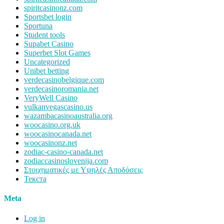
spiritcasinonz.com
Sportsbet login
Sportuna
Student tools
Supabet Casino
Superbet Slot Games
Uncategorized
Unibet betting
verdecasinobelgique.com
verdecasinoromania.net
VeryWell Casino
vulkanvegascasino.us
wazambacasinoaustralia.org
woocasino.org.uk
woocasinocanada.net
woocasinonz.net
zodiac-casino-canada.net
zodiaccasinoslovenija.com
Στοιχηματικές με Υψηλές Αποδόσεις
Текста
Meta
Log in