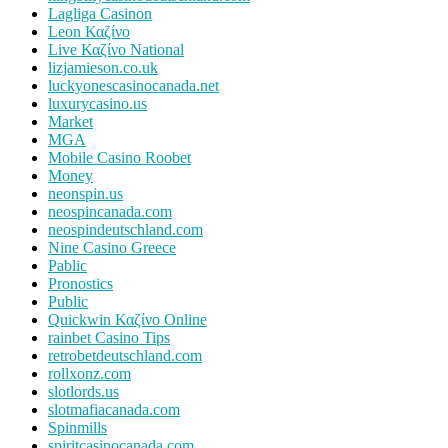
Lagliga Casinon
Leon Καζίνο
Live Καζίνο National
lizjamieson.co.uk
luckyonescasinocanada.net
luxurycasino.us
Market
MGA
Mobile Casino Roobet
Money
neonspin.us
neospincanada.com
neospindeutschland.com
Nine Casino Greece
Pablic
Pronostics
Public
Quickwin Καζίνο Online
rainbet Casino Tips
retrobetdeutschland.com
rollxonz.com
slotlords.us
slotmafiacanada.com
Spinmills
spiritcasinocanada.com