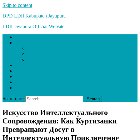
Skip to content
DPD LDII Kabupaten Jayapura
LDII Jayapura Official Website
Home
Tentang LDII
Sejarah LDII
Visi dan Misi
Motto
Organisasi
Nasihat
Artikel
Galeri
Contact
Search for:
Искусство Интеллектуального
Сопровождения: Как Куртизанки
Превращают Досуг в
Интеллектуальную Приключение