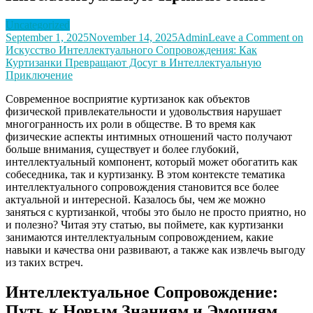
Uncategorized
September 1, 2025
November 14, 2025
Admin
Leave a Comment
on
Искусство Интеллектуального Сопровождения: Как
Куртизанки Превращают Досуг в Интеллектуальную
Приключение
Современное восприятие куртизанок как объектов
физической привлекательности и удовольствия нарушает
многогранность их роли в обществе. В то время как
физические аспекты интимных отношений часто получают
больше внимания, существует и более глубокий,
интеллектуальный компонент, который может обогатить как
собеседника, так и куртизанку. В этом контексте тематика
интеллектуального сопровождения становится все более
актуальной и интересной. Казалось бы, чем же можно
заняться с куртизанкой, чтобы это было не просто приятно, но
и полезно? Читая эту статью, вы поймете, как куртизанки
занимаются интеллектуальным сопровождением, какие
навыки и качества они развивают, а также как извлечь выгоду
из таких встреч.
Интеллектуальное Сопровождение:
Путь к Новым Знаниям и Эмоциям