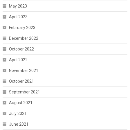
May 2023
April 2023
February 2023
December 2022
October 2022
April 2022
November 2021
October 2021
September 2021
August 2021
July 2021
June 2021