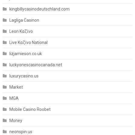
kingbillycasinodeutschland.com
Lagliga Casinon
Leon Καζίνο
Live Καζίνο National
lizjamieson.co.uk
luckyonescasinocanada.net
luxurycasino.us
Market
MGA
Mobile Casino Roobet
Money
neonspin.us