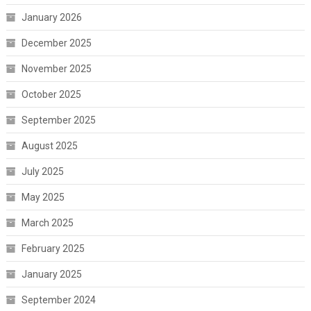
January 2026
December 2025
November 2025
October 2025
September 2025
August 2025
July 2025
May 2025
March 2025
February 2025
January 2025
September 2024