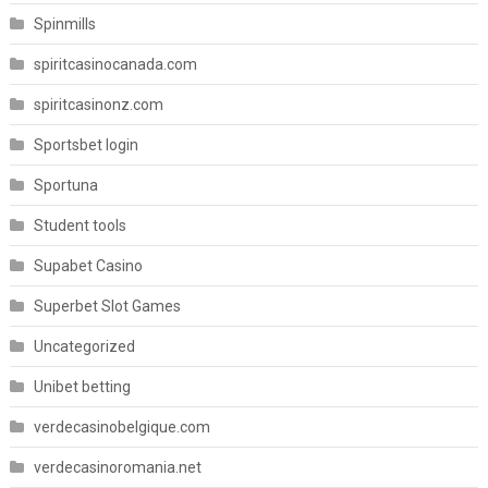
Spinmills
spiritcasinocanada.com
spiritcasinonz.com
Sportsbet login
Sportuna
Student tools
Supabet Casino
Superbet Slot Games
Uncategorized
Unibet betting
verdecasinobelgique.com
verdecasinoromania.net