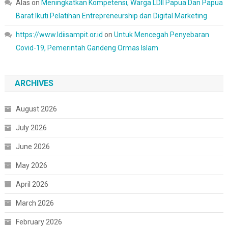
Alas
on
Meningkatkan Kompetensi, Warga LDII Papua Dan Papua
Barat Ikuti Pelatihan Entrepreneurship dan Digital Marketing
https://www.ldiisampit.or.id
on
Untuk Mencegah Penyebaran
Covid-19, Pemerintah Gandeng Ormas Islam
ARCHIVES
August 2026
July 2026
June 2026
May 2026
April 2026
March 2026
February 2026