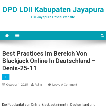
Skip to content
DPD LDII Kabupaten Jayapura
LDII Jayapura Official Website
Best Practices Im Bereich Von
Blackjack Online In Deutschland –
Denis-25-11
1
Admin
October 1, 2025
Leave A Comment
On Best Practices
Im Bereich Von
Blackjack Online In
Deutschland –
Die Popularität von Online-Blackjack nimmt in Deutschland und