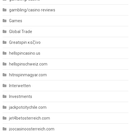
gambling/casino reviews
Games
Global Trade
Greatspin καζίνο
hellspincasino.us
hellspinschweiz.com
hitnspinmagyar.com
Interwetten
Investments
jackpotcitychile.com
jet4betosterreich.com
joocasinoosterreich.com