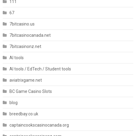
111
67
7bitcasino.us
7bitcasinocanada.net
7bitcasinonz.net
AI tools
AI tools / EdTech / Student tools
aviatrixgame.net
BC Game Casino Slots
blog
breedbay.co.uk
captaincookscasinocanada.org