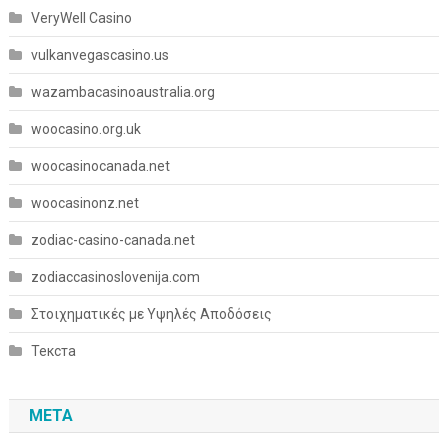
VeryWell Casino
vulkanvegascasino.us
wazambacasinoaustralia.org
woocasino.org.uk
woocasinocanada.net
woocasinonz.net
zodiac-casino-canada.net
zodiaccasinoslovenija.com
Στοιχηματικές με Υψηλές Αποδόσεις
Текста
META