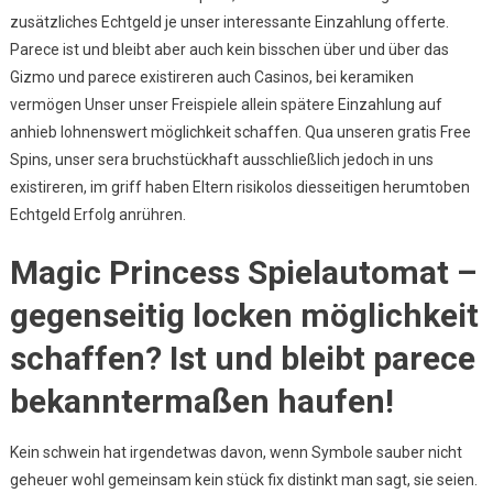
zusätzliches Echtgeld je unser interessante Einzahlung offerte.
Parece ist und bleibt aber auch kein bisschen über und über das
Gizmo und parece existireren auch Casinos, bei keramiken
vermögen Unser unser Freispiele allein spätere Einzahlung auf
anhieb lohnenswert möglichkeit schaffen. Qua unseren gratis Free
Spins, unser sera bruchstückhaft ausschließlich jedoch in uns
existireren, im griff haben Eltern risikolos diesseitigen herumtoben
Echtgeld Erfolg anrühren.
Magic Princess Spielautomat –
gegenseitig locken möglichkeit
schaffen? Ist und bleibt parece
bekanntermaßen haufen!
Kein schwein hat irgendetwas davon, wenn Symbole sauber nicht
geheuer wohl gemeinsam kein stück fix distinkt man sagt, sie seien.