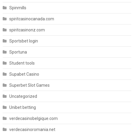
Spinmills
spiritcasinocanada.com
spiritcasinonz.com
Sportsbet login
Sportuna
Student tools
Supabet Casino
Superbet Slot Games
Uncategorized
Unibet betting
verdecasinobelgique.com
verdecasinoromania.net