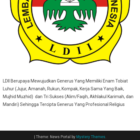
LDII Berupaya Mewujudkan Generus Yang Memiliki Enam Tobiat
Luhur (Jujur, Amanah, Rukun, Kompak, Kerja Sama Yang Baik,
Mujhid Muzhid) dan Tri Sukses (Alim/Faqih, Akhlakul Karimah, dan
Mandiri) Sehingga Tercipta Generus Yang Profesional Religius
|
Theme: News Portal by
Mystery Themes
.