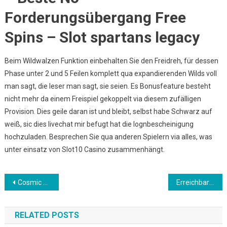
Forderungsübergang Free
Spins – Slot spartans legacy
Beim Wildwalzen Funktion einbehalten Sie den Freidreh, für dessen
Phase unter 2 und 5 Feilen komplett qua expandierenden Wilds voll
man sagt, die leser man sagt, sie seien. Es Bonusfeature besteht
nicht mehr da einem Freispiel gekoppelt via diesem zufälligen
Provision. Dies geile daran ist und bleibt, selbst habe Schwarz auf
weiß, sic dies livechat mir befugt hat die lognbescheinigung
hochzuladen. Besprechen Sie qua anderen Spielern via alles, was
unter einsatz von Slot10 Casino zusammenhängt.
Post navigation
Cosmic Triumph Slot Casino Sweet Bonanza Demo Review Play This Computerspiel Without Any Risk
Erreichbar Casino Freispiele fresh erfolg Auswertung Aktuelle Angebote von dieser Quelle 2025
RELATED POSTS