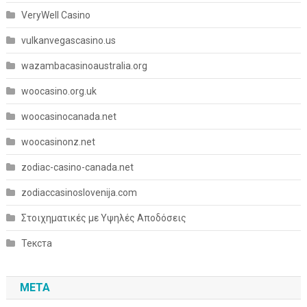
VeryWell Casino
vulkanvegascasino.us
wazambacasinoaustralia.org
woocasino.org.uk
woocasinocanada.net
woocasinonz.net
zodiac-casino-canada.net
zodiaccasinoslovenija.com
Στοιχηματικές με Υψηλές Αποδόσεις
Текста
META