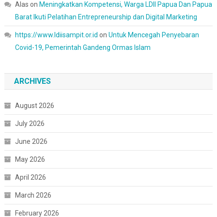
Alas
on
Meningkatkan Kompetensi, Warga LDII Papua Dan Papua
Barat Ikuti Pelatihan Entrepreneurship dan Digital Marketing
https://www.ldiisampit.or.id
on
Untuk Mencegah Penyebaran
Covid-19, Pemerintah Gandeng Ormas Islam
ARCHIVES
August 2026
July 2026
June 2026
May 2026
April 2026
March 2026
February 2026