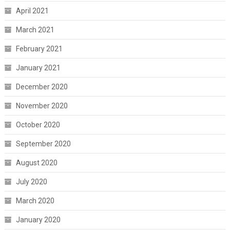
April 2021
March 2021
February 2021
January 2021
December 2020
November 2020
October 2020
September 2020
August 2020
July 2020
March 2020
January 2020