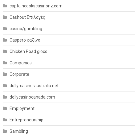
captaincookscasinonz.com
Cashout Επιλογές
casino/gambling
Caspero καζίνο
Chicken Road gioco
Companies
Corporate
dolly-casino-australia.net
dollycasinocanada.com
Employment
Entrepreneurship
Gambling