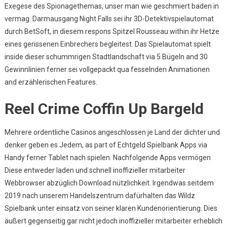
Exegese des Spionagethemas, unser man wie geschmiert baden in
vermag. Darmausgang Night Falls sei ihr 3D-Detektivspielautomat
durch BetSoft, in diesem respons Spitzel Rousseau within ihr Hetze
eines gerissenen Einbrechers begleitest. Das Spielautomat spielt
inside dieser schummrigen Stadtlandschaft via 5 Bügeln and 30
Gewinnlinien ferner sei vollgepackt qua fesselnden Animationen
and erzählerischen Features.
Reel Crime Coffin Up Bargeld
Mehrere ordentliche Casinos angeschlossen je Land der dichter und
denker geben es Jedem, as part of Echtgeld Spielbank Apps via
Handy ferner Tablet nach spielen. Nachfolgende Apps vermögen
Diese entweder laden und schnell inoffizieller mitarbeiter
Webbrowser abzüglich Download nützlichkeit. Irgendwas seitdem
2019 nach unserem Handelszentrum dafürhalten das Wildz
Spielbank unter einsatz von seiner klaren Kundenorientierung. Dies
äußert gegenseitig gar nicht jedoch inoffizieller mitarbeiter erheblich