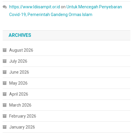
https://www.ldiisampit.or.id
on
Untuk Mencegah Penyebaran
Covid-19, Pemerintah Gandeng Ormas Islam
ARCHIVES
August 2026
July 2026
June 2026
May 2026
April 2026
March 2026
February 2026
January 2026