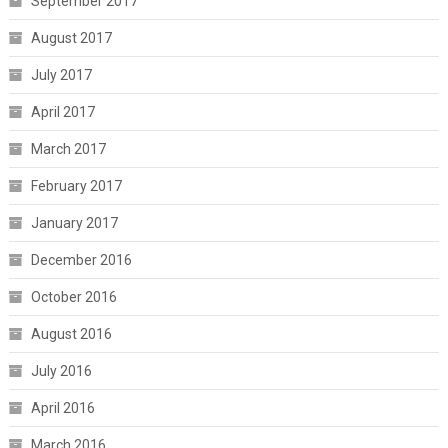
September 2017
August 2017
July 2017
April 2017
March 2017
February 2017
January 2017
December 2016
October 2016
August 2016
July 2016
April 2016
March 2016