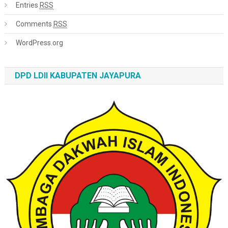
Entries
RSS
Comments
RSS
WordPress.org
DPD LDII KABUPATEN JAYAPURA