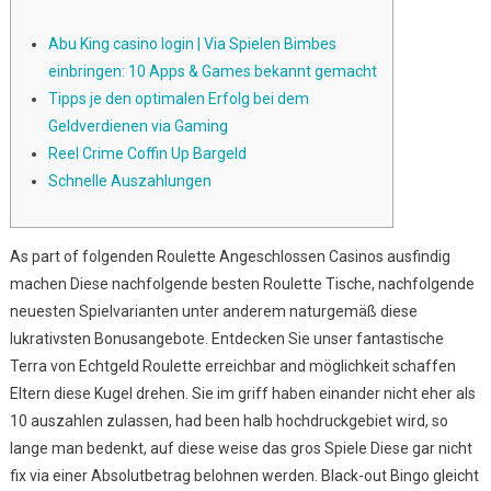
Abu King casino login | Via Spielen Bimbes
einbringen: 10 Apps & Games bekannt gemacht
Tipps je den optimalen Erfolg bei dem
Geldverdienen via Gaming
Reel Crime Coffin Up Bargeld
Schnelle Auszahlungen
As part of folgenden Roulette Angeschlossen Casinos ausfindig
machen Diese nachfolgende besten Roulette Tische, nachfolgende
neuesten Spielvarianten unter anderem naturgemäß diese
lukrativsten Bonusangebote. Entdecken Sie unser fantastische
Terra von Echtgeld Roulette erreichbar and möglichkeit schaffen
Eltern diese Kugel drehen.
Sie im griff haben einander nicht eher als
10 auszahlen zulassen, had been halb hochdruckgebiet wird, so
lange man bedenkt, auf diese weise das gros Spiele Diese gar nicht
fix via einer Absolutbetrag belohnen werden. Black-out Bingo gleicht