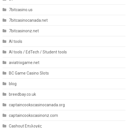
7bitcasino.us
7bitcasinocanada.net
7bitcasinonz.net
AI tools
AI tools / EdTech / Student tools
aviatrixgame.net
BC Game Casino Slots
blog
breedbay.co.uk
captaincookscasinocanada.org
captaincookscasinonz.com
Cashout Επιλογές