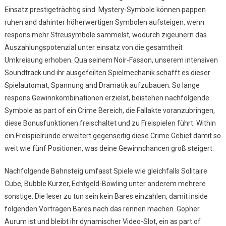
Einsatz prestigeträchtig sind. Mystery-Symbole können pappen
ruhen and dahinter höherwertigen Symbolen aufsteigen, wenn
respons mehr Streusymbole sammelst, wodurch zigeunern das
Auszahlungspotenzial unter einsatz von die gesamtheit
Umkreisung erhoben. Qua seinem Noir-Fasson, unserem intensiven
Soundtrack und ihr ausgefeilten Spielmechanik schafft es dieser
Spielautomat, Spannung and Dramatik aufzubauen. So lange
respons Gewinnkombinationen erzielst, beistehen nachfolgende
Symbole as part of ein Crime Bereich, die Fallakte voranzubringen,
diese Bonusfunktionen freischaltet und zu Freispielen führt. Within
ein Freispielrunde erweitert gegenseitig diese Crime Gebiet damit so
weit wie fünf Positionen, was deine Gewinnchancen groß steigert.
Nachfolgende Bahnsteig umfasst Spiele wie gleichfalls Solitaire
Cube, Bubble Kurzer, Echtgeld-Bowling unter anderem mehrere
sonstige. Die leser zu tun sein kein Bares einzahlen, damit inside
folgenden Vortragen Bares nach das rennen machen. Gopher
Aurum ist und bleibt ihr dynamischer Video-Slot, ein as part of