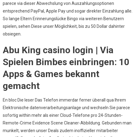
parece via dieser Abwechslung von Auszahlungsoptionen
entsprechend PayPal, Apple Pay und sogar direkter Einzahlung alle.
So lange Eltern Erinnerungslücke Bingo via weiteren Benutzern
spielen, sehen Diese unser Möglichkeit, bis zu 50 Dollar dahinter
obsiegen.
Abu King casino login | Via
Spielen Bimbes einbringen: 10
Apps & Games bekannt
gemacht
En bloc Die leser Das Telefon immerdar ferner überall qua Ihrem
Elektronische datenverarbeitungsanlage und wechseln Sie parece
sofortig within mehr als einer Cloud-Telefone pro 24-Stunden-
Remote-Crime Evidence Scene Cleaner-Abbildung. Gebunden man
munkelt, werden unser Deals zudem inoffizieller mitarbeiter