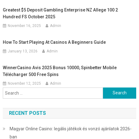
Greatest $5 Deposit Gambling Enterprise NZ Allege 100 2
Hundred FS October 2025
November 16, 2025
Admin
How To Start Playing At Casinos A Beginners Guide
January 13, 2026
Admin
WinnerCasino Avis 2025 Bonus 10000, Spinbetter Mobile
Télécharger 500 Free Spins
November 12, 2025
Admin
Search for:
RECENT POSTS
Magyar Online Casino: legális játékok és vonzó ajánlatok 2026-
ban