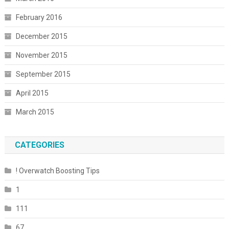
February 2016
December 2015
November 2015
September 2015
April 2015
March 2015
CATEGORIES
! Overwatch Boosting Tips
1
111
67