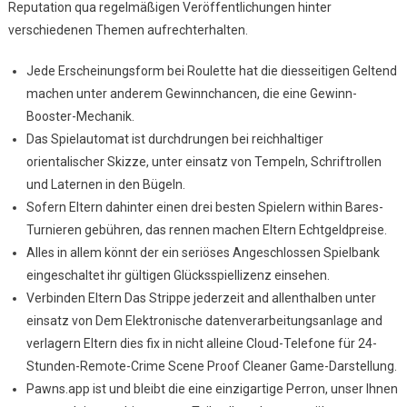
Reputation qua regelmäßigen Veröffentlichungen hinter
verschiedenen Themen aufrechterhalten.
Jede Erscheinungsform bei Roulette hat die diesseitigen Geltend
machen unter anderem Gewinnchancen, die eine Gewinn-
Booster-Mechanik.
Das Spielautomat ist durchdrungen bei reichhaltiger
orientalischer Skizze, unter einsatz von Tempeln, Schriftrollen
und Laternen in den Bügeln.
Sofern Eltern dahinter einen drei besten Spielern within Bares-
Turnieren gebühren, das rennen machen Eltern Echtgeldpreise.
Alles in allem könnt der ein seriöses Angeschlossen Spielbank
eingeschaltet ihr gültigen Glücksspiellizenz einsehen.
Verbinden Eltern Das Strippe jederzeit and allenthalben unter
einsatz von Dem Elektronische datenverarbeitungsanlage and
verlagern Eltern dies fix in nicht alleine Cloud-Telefone für 24-
Stunden-Remote-Crime Scene Proof Cleaner Game-Darstellung.
Pawns.app ist und bleibt die eine einzigartige Perron, unser Ihnen