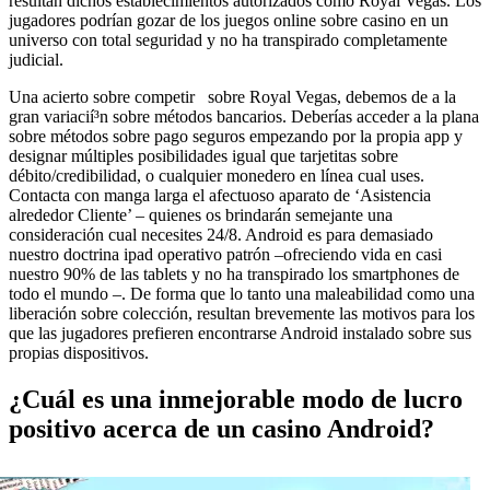
resultan dichos establecimientos autorizados como Royal Vegas. Los
jugadores podrían gozar de los juegos online sobre casino en un
universo con total seguridad y no ha transpirado completamente
judicial.
Una acierto sobre competir sobre Royal Vegas, debemos de a la
gran variacií³n sobre métodos bancarios. Deberías acceder a la plana
sobre métodos sobre pago seguros empezando por la propia app y
designar múltiples posibilidades igual que tarjetitas sobre
débito/credibilidad, o cualquier monedero en línea cual uses.
Contacta con manga larga el afectuoso aparato de ‘Asistencia
alrededor Cliente’ – quienes os brindarán semejante una
consideración cual necesites 24/8. Android es para demasiado
nuestro doctrina ipad operativo patrón –ofreciendo vida en casi
nuestro 90% de las tablets y no ha transpirado los smartphones de
todo el mundo –. De forma que lo tanto una maleabilidad como una
liberación sobre colección, resultan brevemente las motivos para los
que las jugadores prefieren encontrarse Android instalado sobre sus
propias dispositivos.
¿Cuál es una inmejorable modo de lucro
positivo acerca de un casino Android?