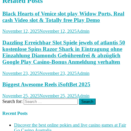
Related Posts
Black Hearts of Venice slot play Widow Ports, Real
cash Video slot & Totally free Play Demo
November 12, 2025
November 12, 2025
Admin
Dazzling Erreichbar Slot Spiele jewels of atlantis 50
kostenlose Spins Razor Shark in Eintragung ohne
Einzahlung Diamonds Gebührenfrei & abzüglich
Google Play Casino-Bonus Anmeldung verhalten
November 23, 2025
November 23, 2025
Admin
Biggest Awesome Reels iSoftBet 2025
November 25, 2025
November 25, 2025
Admin
Search for:
Recent Posts
Discover the best online pokies and live casino games at Fair
Go Casino Australia