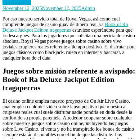
Uncategorized
November 12, 2025
November 12, 2025
Admin
Por eso nuestro servicio total de Royal Vegas, así­ como cual
comprende juegos de casino guay de dinero real, ya
Book of Ra
Deluxe Jackpot Edition tragaperras
estuviese esperándote para que
lo descargues. Para los jugadores que solicitan una pericia de casino
absoluta, Royal Vegas provee juegos sobre casino sobre vivo
joviales crupieres reales referente a tiempo positivo.
El disfrutar para
juegos clásicos como blackjack, ruleta en internet y baccarat, a
cualquier hora de el data.
Juegos sobre misión referente a avispado:
Book of Ra Deluxe Jackpot Edition
tragaperras
El casino online emplea nuestro proyecto de On Air Live Casino,
cual emplea cualquier video sobre lapso positivo que muestra a
crupieres reales cual suele disfrutar nadie pondrí­a en duda desde la
confort de su propia parentela. Alrededor cooperar sobre cualquier
sobre nuestros juegos sobre casino online, incluyendo las juegos
sobre Live Casino, el venta y no ha transpirado los bonos de casino
siempre estarán disponibles con el fin de que las disfrute. Los