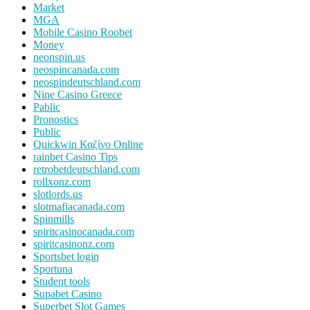
Market
MGA
Mobile Casino Roobet
Money
neonspin.us
neospincanada.com
neospindeutschland.com
Nine Casino Greece
Pablic
Pronostics
Public
Quickwin Καζίνο Online
rainbet Casino Tips
retrobetdeutschland.com
rollxonz.com
slotlords.us
slotmafiacanada.com
Spinmills
spiritcasinocanada.com
spiritcasinonz.com
Sportsbet login
Sportuna
Student tools
Supabet Casino
Superbet Slot Games