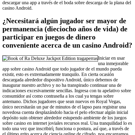
descargar una app a través de el boda sobre descarga de la plana del
casino Android.
¿Necesitará algún jugador ser mayor de
permanencia (dieciocho años de vida) de
participar en juegos de dinero
conveniente acerca de un casino Android?
Iniciar en usar
una inmejorable
app sobre casino Android que todo jugador de el mundo pueda
existir, esto es extremadamente tranquilo. En cierta ocasión
descargada alrededor dispositivo Android, único debemos de
inaugurar nuestro archivo y no ha transpirado continuar una de
indicaciones excesivamente sencillas. Ingresa con tu apelativo sobre
consumidor así­ como contraseña a los cual ya tengas sobre
antemano. Dichos jugadores que sean nuevos en Royal Vegas,
único necesitarán un par de minutos de el lapso para registrar una
novedosa cuenta desplazándolo hacia el pelo efectuar algún inicial
depósito suin obtener alrededor estupendo ambiente de los juegos
sobre casino en internet joviales recursos real. Una tranquilidad lo es
todo una vez que inscribirí¡ funciona o postura, así que, a través de
el último grito acerca de ciencia online de cifrado, nos encargamos