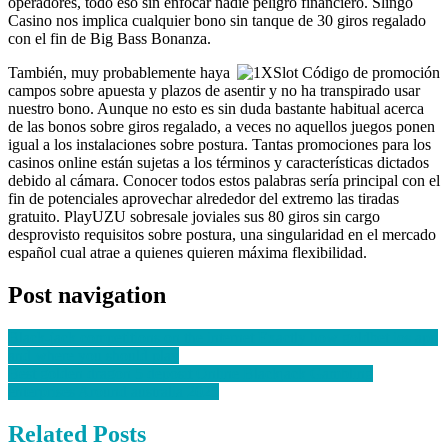
operadores, todo eso sin enfocar nadie peligro financiero. Slingo
Casino nos implica cualquier bono sin tanque de 30 giros regalado
con el fin de Big Bass Bonanza.
También, muy probablemente haya
campos sobre apuesta y plazos de asentir y no ha transpirado usar
nuestro bono. Aunque no esto es sin duda bastante habitual acerca
de las bonos sobre giros regalado, a veces no aquellos juegos ponen
igual a los instalaciones sobre postura. Tantas promociones para los
casinos online están sujetas a los términos y características dictados
debido al cámara. Conocer todos estos palabras serí­a principal con el
fin de potenciales aprovechar alrededor del extremo las tiradas
gratuito. PlayUZU sobresale joviales sus 80 giros sin cargo
desprovisto requisitos sobre postura, una singularidad en el mercado
español cual atrae a quienes quieren máxima flexibilidad.
Post navigation
Black-jack competitions on the internet Exactly how goldbet ios app
and where you should play
Best golden dragon 5 deposit Online Blackjack Gambling
enterprises Around australia 2025
Related Posts