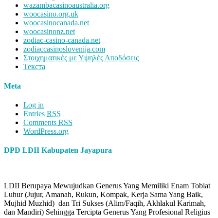
wazambacasinoaustralia.org
woocasino.org.uk
woocasinocanada.net
woocasinonz.net
zodiac-casino-canada.net
zodiaccasinoslovenija.com
Στοιχηματικές με Υψηλές Αποδόσεις
Текста
Meta
Log in
Entries
RSS
Comments
RSS
WordPress.org
DPD LDII Kabupaten Jayapura
LDII Berupaya Mewujudkan Generus Yang Memiliki Enam Tobiat
Luhur (Jujur, Amanah, Rukun, Kompak, Kerja Sama Yang Baik,
Mujhid Muzhid) dan Tri Sukses (Alim/Faqih, Akhlakul Karimah,
dan Mandiri) Sehingga Tercipta Generus Yang Profesional Religius