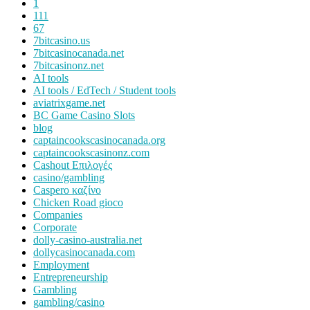
1
111
67
7bitcasino.us
7bitcasinocanada.net
7bitcasinonz.net
AI tools
AI tools / EdTech / Student tools
aviatrixgame.net
BC Game Casino Slots
blog
captaincookscasinocanada.org
captaincookscasinonz.com
Cashout Επιλογές
casino/gambling
Caspero καζίνο
Chicken Road gioco
Companies
Corporate
dolly-casino-australia.net
dollycasinocanada.com
Employment
Entrepreneurship
Gambling
gambling/casino