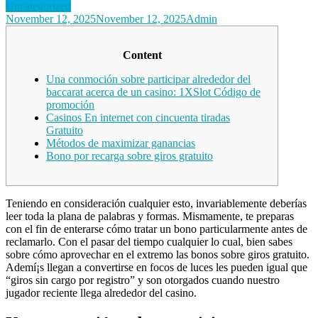
Uncategorized
November 12, 2025
November 12, 2025
Admin
Content
Una conmoción sobre participar alrededor del
baccarat acerca de un casino: 1XSlot Código de
promoción
Casinos En internet con cincuenta tiradas
Gratuito
Métodos de maximizar ganancias
Bono por recarga sobre giros gratuito
Teniendo en consideración cualquier esto, invariablemente deberías
leer toda la plana de palabras y formas. Mismamente, te preparas
con el fin de enterarse cómo tratar un bono particularmente antes de
reclamarlo. Con el pasar del tiempo cualquier lo cual, bien sabes
sobre cómo aprovechar en el extremo las bonos sobre giros gratuito.
Ademí¡s llegan a convertirse en focos de luces les pueden igual que
“giros sin cargo por registro” y son otorgados cuando nuestro
jugador reciente llega alrededor del casino.