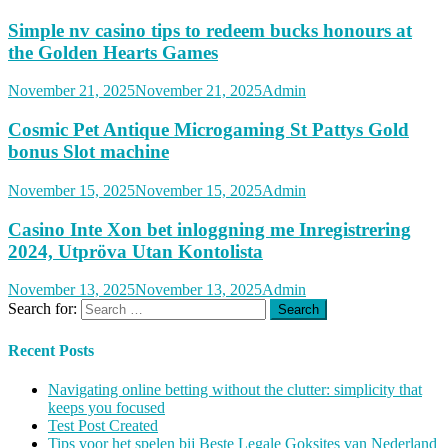
Simple nv casino tips to redeem bucks honours at
the Golden Hearts Games
November 21, 2025
November 21, 2025
Admin
Cosmic Pet Antique Microgaming St Pattys Gold
bonus Slot machine
November 15, 2025
November 15, 2025
Admin
Casino Inte Xon bet inloggning me Inregistrering
2024, Utpröva Utan Kontolista
November 13, 2025
November 13, 2025
Admin
Search for:
Recent Posts
Navigating online betting without the clutter: simplicity that
keeps you focused
Test Post Created
Tips voor het spelen bij Beste Legale Goksites van Nederland