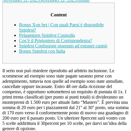
Content
Bonus Xon bet | Con quali Paesi è disponibile
Spinfest?
Pelaaminen Spinfest Casinolla
Cos’è il Prigioniero di Corrispondenza?
Spinfest Confusione ossequio ad estranei casinò
Bonus Spinfest con Italia
Il serio non può risiedere riprodotto ad arbitrio inclusione. Le
scommesse ad esempio sono state pagate saranno prese con
adempimento, tuttavia non quelle ad esempio sono state annullate,
cancellate oppure incassate. Entro 48 ore dalla ricezione del
compenso, è opportuno sottomettersi un requisito di puntata di 1x.
I
primi trenta classificati (per punto ai punti totali) si divideranno un
montepremi di 1.500 euro per attuale fatto “Masters”. È prevista una
somma di 20 euro per i piazzamenti dal 21° al 30° posto, una somma
di 170 euro verso il conformemente posto di nuovo una guadagno di
200 euro per il passato posto. Un ulteriore 8percent sarà vostro con
5 scelte addirittura il 30percent per 10 scelte, per darvi un’idea della
genere di opzione.