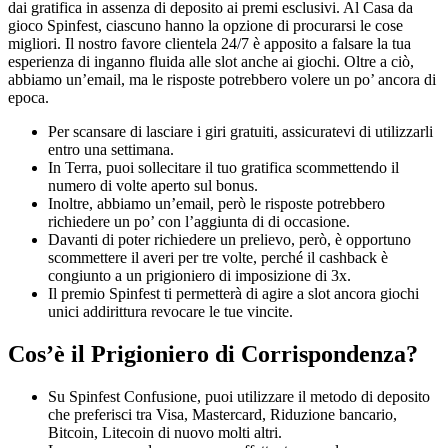
dai gratifica in assenza di deposito ai premi esclusivi. Al Casa da
gioco Spinfest, ciascuno hanno la opzione di procurarsi le cose
migliori. Il nostro favore clientela 24/7 è apposito a falsare la tua
esperienza di inganno fluida alle slot anche ai giochi. Oltre a ciò,
abbiamo un’email, ma le risposte potrebbero volere un po’ ancora di
epoca.
Per scansare di lasciare i giri gratuiti, assicuratevi di utilizzarli
entro una settimana.
In Terra, puoi sollecitare il tuo gratifica scommettendo il
numero di volte aperto sul bonus.
Inoltre, abbiamo un’email, però le risposte potrebbero
richiedere un po’ con l’aggiunta di di occasione.
Davanti di poter richiedere un prelievo, però, è opportuno
scommettere il averi per tre volte, perché il cashback è
congiunto a un prigioniero di imposizione di 3x.
Il premio Spinfest ti permetterà di agire a slot ancora giochi
unici addirittura revocare le tue vincite.
Cos’è il Prigioniero di Corrispondenza?
Su Spinfest Confusione, puoi utilizzare il metodo di deposito
che preferisci tra Visa, Mastercard, Riduzione bancario,
Bitcoin, Litecoin di nuovo molti altri.