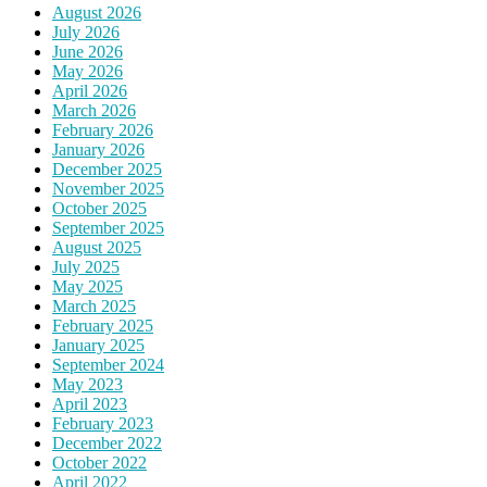
August 2026
July 2026
June 2026
May 2026
April 2026
March 2026
February 2026
January 2026
December 2025
November 2025
October 2025
September 2025
August 2025
July 2025
May 2025
March 2025
February 2025
January 2025
September 2024
May 2023
April 2023
February 2023
December 2022
October 2022
April 2022