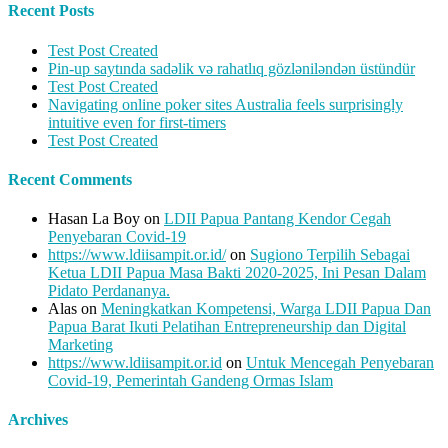
Recent Posts
Test Post Created
Pin-up saytında sadəlik və rahatlıq gözləniləndən üstündür
Test Post Created
Navigating online poker sites Australia feels surprisingly
intuitive even for first-timers
Test Post Created
Recent Comments
Hasan La Boy
on
LDII Papua Pantang Kendor Cegah
Penyebaran Covid-19
https://www.ldiisampit.or.id/
on
Sugiono Terpilih Sebagai
Ketua LDII Papua Masa Bakti 2020-2025, Ini Pesan Dalam
Pidato Perdananya.
Alas
on
Meningkatkan Kompetensi, Warga LDII Papua Dan
Papua Barat Ikuti Pelatihan Entrepreneurship dan Digital
Marketing
https://www.ldiisampit.or.id
on
Untuk Mencegah Penyebaran
Covid-19, Pemerintah Gandeng Ormas Islam
Archives