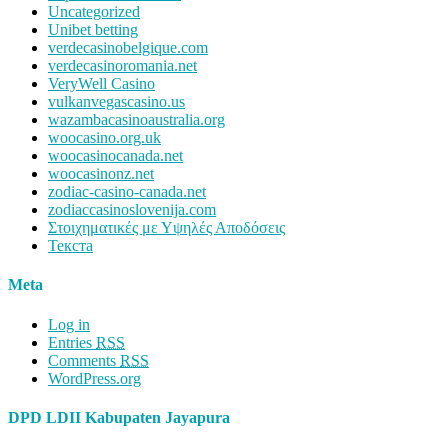
Uncategorized
Unibet betting
verdecasinobelgique.com
verdecasinoromania.net
VeryWell Casino
vulkanvegascasino.us
wazambacasinoaustralia.org
woocasino.org.uk
woocasinocanada.net
woocasinonz.net
zodiac-casino-canada.net
zodiaccasinoslovenija.com
Στοιχηματικές με Υψηλές Αποδόσεις
Текста
Meta
Log in
Entries
RSS
Comments
RSS
WordPress.org
DPD LDII Kabupaten Jayapura