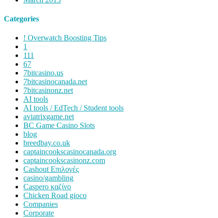
Categories
! Overwatch Boosting Tips
1
111
67
7bitcasino.us
7bitcasinocanada.net
7bitcasinonz.net
AI tools
AI tools / EdTech / Student tools
aviatrixgame.net
BC Game Casino Slots
blog
breedbay.co.uk
captaincookscasinocanada.org
captaincookscasinonz.com
Cashout Επιλογές
casino/gambling
Caspero καζίνο
Chicken Road gioco
Companies
Corporate