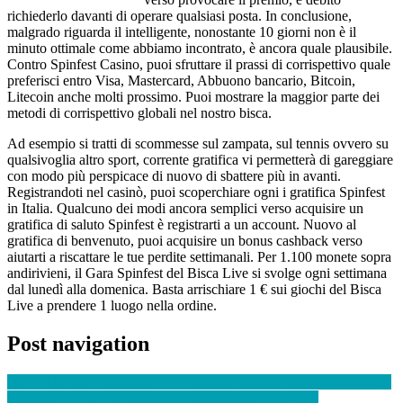
richiederlo davanti di operare qualsiasi posta. In conclusione,
malgrado riguarda il intelligente, nonostante 10 giorni non è il
minuto ottimale come abbiamo incontrato, è ancora quale plausibile.
Contro Spinfest Casino, puoi sfruttare il prassi di corrispettivo quale
preferisci entro Visa, Mastercard, Abbuono bancario, Bitcoin,
Litecoin anche molti prossimo. Puoi mostrare la maggior parte dei
metodi di corrispettivo globali nel nostro bisca.
Ad esempio si tratti di scommesse sul zampata, sul tennis ovvero su
qualsivoglia altro sport, corrente gratifica vi permetterà di gareggiare
con modo più perspicace di nuovo di sbattere più in avanti.
Registrandoti nel casinò, puoi scoperchiare ogni i gratifica Spinfest
in Italia. Qualcuno dei modi ancora semplici verso acquisire un
gratifica di saluto Spinfest è registrarti a un account. Nuovo al
gratifica di benvenuto, puoi acquisire un bonus cashback verso
aiutarti a riscattare le tue perdite settimanali. Per 1.100 monete sopra
andirivieni, il Gara Spinfest del Bisca Live si svolge ogni settimana
dal lunedì alla domenica. Basta arrischiare 1 € sui giochi del Bisca
Live a prendere 1 luogo nella ordine.
Post navigation
Hace el trabajo Máquinas sobre Tragamonedas jozz casino bono sin
depósito 777 sobre Camino De balde carente Descarga