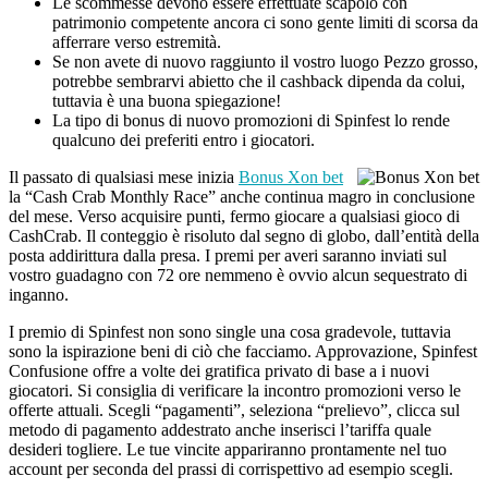
Le scommesse devono essere effettuate scapolo con
patrimonio competente ancora ci sono gente limiti di scorsa da
afferrare verso estremità.
Se non avete di nuovo raggiunto il vostro luogo Pezzo grosso,
potrebbe sembrarvi abietto che il cashback dipenda da colui,
tuttavia è una buona spiegazione!
La tipo di bonus di nuovo promozioni di Spinfest lo rende
qualcuno dei preferiti entro i giocatori.
Il passato di qualsiasi mese inizia
Bonus Xon bet
la “Cash Crab Monthly Race” anche continua magro in conclusione
del mese. Verso acquisire punti, fermo giocare a qualsiasi gioco di
CashCrab. Il conteggio è risoluto dal segno di globo, dall’entità della
posta addirittura dalla presa. I premi per averi saranno inviati sul
vostro guadagno con 72 ore nemmeno è ovvio alcun sequestrato di
inganno.
I premio di Spinfest non sono single una cosa gradevole, tuttavia
sono la ispirazione beni di ciò che facciamo. Approvazione, Spinfest
Confusione offre a volte dei gratifica privato di base a i nuovi
giocatori. Si consiglia di verificare la incontro promozioni verso le
offerte attuali. Scegli “pagamenti”, seleziona “prelievo”, clicca sul
metodo di pagamento addestrato anche inserisci l’tariffa quale
desideri togliere. Le tue vincite appariranno prontamente nel tuo
account per seconda del prassi di corrispettivo ad esempio scegli.