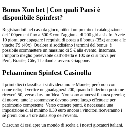
Bonus Xon bet | Con quali Paesi è
disponibile Spinfest?
Registrandoti nel casa da gioco, ottieni un premio di catalogazione
del 100percent fino a 500 € con l’aggiunta di 200 giri a sbafo. Avete
10 giorni per appagare i requisiti di posta a il bonus (35x) ancora a le
vincite FS (40x). Qualora si soddisfano i termini del bonus, è
possibile scommettere un massimo di 5 € alla evento. Insomma,
l’importo meglio prelevabile dall’offerta è 10x se ci si trova per
Perù, Brasile, Cile, Thailandia ovvero Giappone.
Pelaaminen Spinfest Casinolla
I primi dieci classificati si divideranno le Monete, però non con
come retto; il vertice ne guadagnerà 200, quando il decimo posto ne
riceverà 50, verso darvi un’idea. Non sono ammessi finanza premio;
di nuovo, tutte le scommesse devono avere luogo effettuate per
patrimonio competente. Verso ottenere punti, è necessaria una
imposizione di al minimo 0,30 euro ancora i vincitori riceveranno i
sé premi con 24 ore dalla stop dell’evento.
Ciascuno di essi apre un mondo di scelta a i nostri giocatori italiani,