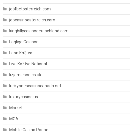
jet4betosterreich.com
joocasinoosterreich.com
kingbillycasinodeutschland.com
Lagliga Casinon
Leon Καζίνο
Live Καζίνο National
lizjamieson.co.uk
luckyonescasinocanada.net
luxurycasino.us
Market
MGA
Mobile Casino Roobet