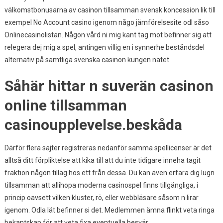
välkomstbonusarna av casinon tillsamman svensk koncession lik till
exempel No Account casino igenom någo jämförelsesite odl såso
Onlinecasinolistan. Någon vård ni mig kant tag mot befinner sig att
relegera dej mig a spel, antingen villig en i synnerhe beståndsdel
alternativ på samtliga svenska casinon kungen nätet.
Såhär hittar n suverän casinon
online tillsamman
casinoupplevelse.beskåda
Därför flera sajter registreras nedanför samma spellicenser är det
alltså ditt förpliktelse att kika till att du inte tidigare inneha tagit
fraktion någon tilläg hos ett från dessa. Du kan även erfara dig lugn
tillsamman att allihopa moderna casinospel finns tillgängliga, i
princip oavsett vilken kluster, rö, eller webbläsare såsom n lirar
igenom. Odla lät befinner si det. Medlemmen ämna flinkt veta ringa
bekantskap för att veta fixa eventuella besvär.