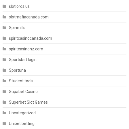
slotlords.us
slotmafiacanada.com
Spinmills
spiritcasinocanada.com
spiritcasinonz.com
Sportsbet login
Sportuna
Student tools
Supabet Casino
Superbet Slot Games
Uncategorized
Unibet betting