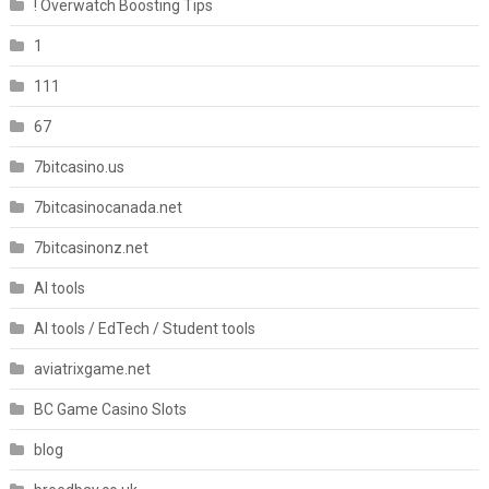
! Overwatch Boosting Tips
1
111
67
7bitcasino.us
7bitcasinocanada.net
7bitcasinonz.net
AI tools
AI tools / EdTech / Student tools
aviatrixgame.net
BC Game Casino Slots
blog