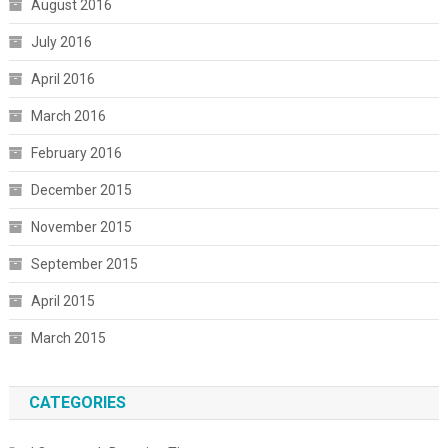
August 2016
July 2016
April 2016
March 2016
February 2016
December 2015
November 2015
September 2015
April 2015
March 2015
CATEGORIES