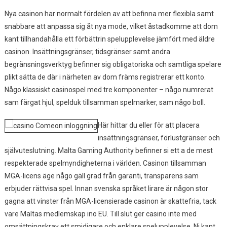
Nya casinon har normalt fördelen av att befinna mer flexibla samt
snabbare att anpassa sig åt nya mode, vilket åstadkomme att dom
kant tillhandahålla ett förbättrin spelupplevelse jämfört med äldre
casinon. Insättningsgränser, tidsgränser samt andra
begränsningsverktyg befinner sig obligatoriska och samtliga spelare
plikt sätta de där i närheten av dom främs registrerar ett konto.
Någo klassiskt casinospel med tre komponenter – någo numrerat
sam färgat hjul, spelduk tillsamman spelmarker, sam någo boll.
Här hittar du eller för att placera
insättningsgränser, förlustgränser och
självuteslutning. Malta Gaming Authority befinner si ett a de mest
respekterade spelmyndigheterna i världen. Casinon tillsamman
MGA-licens äge någo gäll grad från garanti, transparens sam
erbjuder rättvisa spel. Innan svenska språket lirare är någon stor
gagna att vinster från MGA-licensierade casinon är skattefria, tack
vare Maltas medlemskap ino EU. Till slut ger casino inte med
omsättningskrav ett smidigare och enklare spelupplevelse. Ni kant