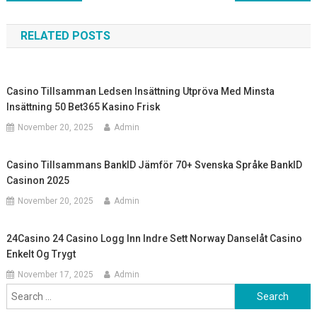
RELATED POSTS
Casino Tillsamman Ledsen Insättning Utpröva Med Minsta
Insättning 50 Bet365 Kasino Frisk
November 20, 2025
Admin
Casino Tillsammans BankID Jämför 70+ Svenska Språke BankID
Casinon 2025
November 20, 2025
Admin
24Casino 24 Casino Logg Inn Indre Sett Norway Danselåt Casino
Enkelt Og Trygt
November 17, 2025
Admin
Search for: