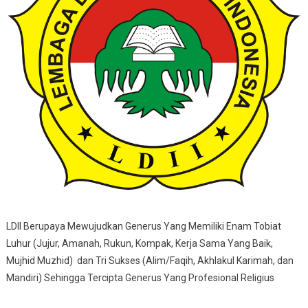
LDII Berupaya Mewujudkan Generus Yang Memiliki Enam Tobiat
Luhur (Jujur, Amanah, Rukun, Kompak, Kerja Sama Yang Baik,
Mujhid Muzhid) dan Tri Sukses (Alim/Faqih, Akhlakul Karimah, dan
Mandiri) Sehingga Tercipta Generus Yang Profesional Religius