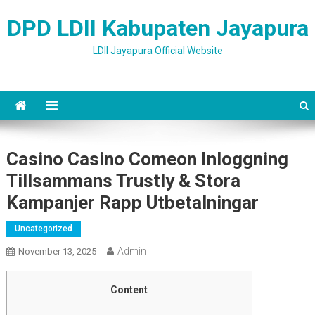
Skip to content
DPD LDII Kabupaten Jayapura
LDII Jayapura Official Website
Casino Casino Comeon Inloggning
Tillsammans Trustly & Stora
Kampanjer Rapp Utbetalningar
Uncategorized
Admin
November 13, 2025
Content