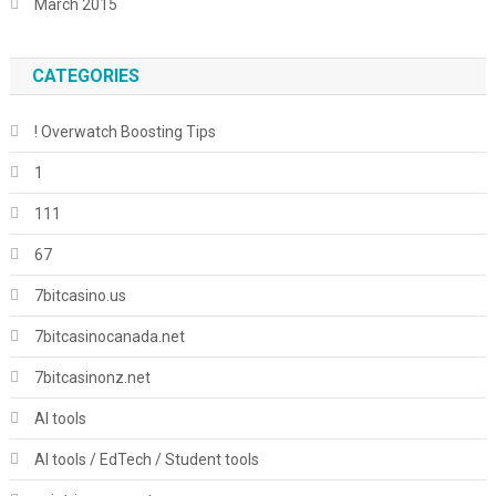
March 2015
CATEGORIES
! Overwatch Boosting Tips
1
111
67
7bitcasino.us
7bitcasinocanada.net
7bitcasinonz.net
AI tools
AI tools / EdTech / Student tools