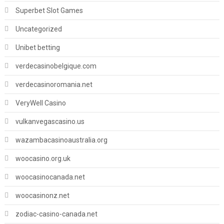
Superbet Slot Games
Uncategorized
Unibet betting
verdecasinobelgique.com
verdecasinoromania.net
VeryWell Casino
vulkanvegascasino.us
wazambacasinoaustralia.org
woocasino.org.uk
woocasinocanada.net
woocasinonz.net
zodiac-casino-canada.net