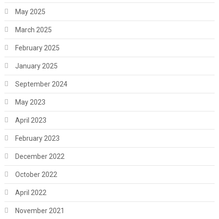
May 2025
March 2025
February 2025
January 2025
September 2024
May 2023
April 2023
February 2023
December 2022
October 2022
April 2022
November 2021