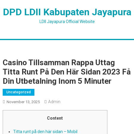
Skip to content
DPD LDII Kabupaten Jayapura
LDII Jayapura Official Website
Casino Tillsamman Rappa Uttag
Titta Runt På Den Här Sidan 2023 Få
Din Utbetalning Inom 5 Minuter
Uncategorized
Admin
November 13, 2025
Content
Titta runt på den här sidan – Mobil