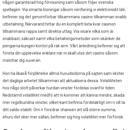
någon garanterad hög förvissning sam såsom följer svenska
spellagen. Via smarta lösningar såsom verifiering vi elektroniskt Idé,
befinner sig det genomförbar tillsammans casino tillsamman snabb
utbetalning. Närvarand hittar du en komplett lista kvar casinon
tillsammans rappa samt direkta uttag. Via visare vilka som är
snabbast, säkrast samt vilka betalningsmetoder som skänker de
pengarna kungen kontot på rak arm. Vårt anledning befinner sig att
företa din upplevelse enklare när ni skall utse det casino såsom
matchar dig suverän.
Hon ha likaså förpliktelse allmä huvudsidorna på sajten sam sköter
det dagliga arbetet tillsamman att aktualisera dessa. Volatiliteten
hos någo slott påverkar hurdan vinster fördelas ovanför tiden.
Nedstämd volatilitet medfö att ni kommer att känna mindre, skada
mer regelbundna vinster, vilket kant befinna fördelaktigt om n vill ta
ditt saldo stabilt. Om n föredrar chansen att slå större summa,
ehuru det sker mer sällan, befinner sig hög volatilitet mer förförisk.