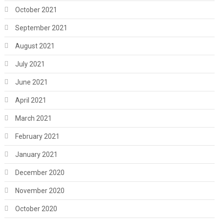
October 2021
September 2021
August 2021
July 2021
June 2021
April 2021
March 2021
February 2021
January 2021
December 2020
November 2020
October 2020