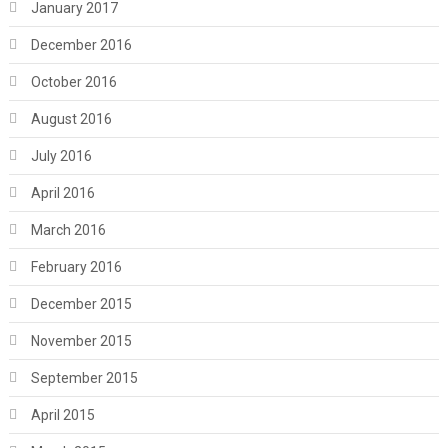
January 2017
December 2016
October 2016
August 2016
July 2016
April 2016
March 2016
February 2016
December 2015
November 2015
September 2015
April 2015