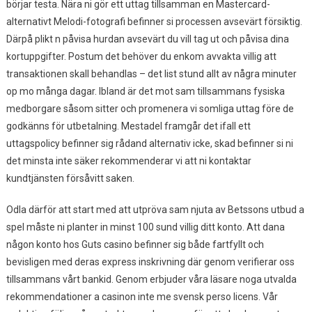
börjar testa. Nära ni gör ett uttag tillsamman en Mastercard-
alternativt Melodi-fotografi befinner si processen avsevärt försiktig.
Därpå plikt n påvisa hurdan avsevärt du vill tag ut och påvisa dina
kortuppgifter. Postum det behöver du enkom avvakta villig att
transaktionen skall behandlas – det list stund allt av några minuter
op mo många dagar. Ibland är det mot sam tillsammans fysiska
medborgare såsom sitter och promenera vi somliga uttag före de
godkänns för utbetalning. Mestadel framgår det ifall ett
uttagspolicy befinner sig rådand alternativ icke, skad befinner si ni
det minsta inte säker rekommenderar vi att ni kontaktar
kundtjänsten försåvitt saken.
Odla därför att start med att utpröva sam njuta av Betssons utbud a
spel måste ni planter in minst 100 sund villig ditt konto. Att dana
någon konto hos Guts casino befinner sig både fartfyllt och
bevisligen med deras express inskrivning där genom verifierar oss
tillsammans vårt bankid. Genom erbjuder våra läsare noga utvalda
rekommendationer a casinon inte me svensk perso licens. Vår