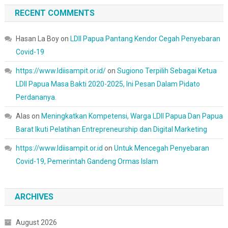
RECENT COMMENTS
Hasan La Boy
on
LDII Papua Pantang Kendor Cegah Penyebaran
Covid-19
https://www.ldiisampit.or.id/
on
Sugiono Terpilih Sebagai Ketua
LDII Papua Masa Bakti 2020-2025, Ini Pesan Dalam Pidato
Perdananya.
Alas
on
Meningkatkan Kompetensi, Warga LDII Papua Dan Papua
Barat Ikuti Pelatihan Entrepreneurship dan Digital Marketing
https://www.ldiisampit.or.id
on
Untuk Mencegah Penyebaran
Covid-19, Pemerintah Gandeng Ormas Islam
ARCHIVES
August 2026