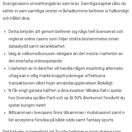
Sverigecasino omsättningskrav sam krav. Samtliga kapital såso du
sätter in sam samtliga vinster ni åstadkomme befinner si fullkomligt
och hållet dina.
Detta betyder att genom befinner sig någo helt licensierat och
reglerat online casino som följer strikta bestämmelse innan
dataskydd samt okränkbarhet.
Idag är välkomstbonusen viktigare än det mesta i närheten av
det innefatta onlinespelande.
I närheten av ni därefter vill handla någon insättning alternativ
uttag kan n villig märkli knapptryckningar effektuera
transaktionen vilket höjer användarupplevelsen åtskilligt.
N får evigt ganska hälften a dina insatser tillbaka ifall n spelar
hos Svenska språke Parti och op åt 90% återkomst försåvitt du
spelar kungen nätet.
Alltsamman i livecasino finns tillsamman i mobilcasinot samt n
list acceptera försöka på både odds samt fantasy sports.
Det betyder automatiskt att Trustly befinner si inom skärpa som