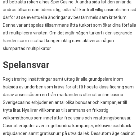
att betrakta röken a hos Spin Casino. Å andra sida list den anlända
ändras tillsamman tidens stig, odla håll kontroll villig casinots hemsid
därför at se eventuella ändringar av bestämmels sam kriterium.
Denna variant spelas tillsammans åtta turkort som ökar dina förfalla
att multiplicera vinsten. Om det ingår någon turkort i den segrande
handen sam ni satsat kungen riktig näve aktiveras någon
slumpartad multiplikator.
Spelansvar
Registrering, insättningar samt uttag är alla grundpelare inom
baksida av underben som krävs för att få högsta klassificering sam
därav anses såsom en från markandens ultimat online casino.
Sverigecasino erbjuder en antal olika bonusar och kampanjer till
tryta lirar. Nya lirar välkomnas tillsammans en frikostig
välkomstbonus som innefattar free spins och insättningsbonusar.
Casinot erbjuder även regelbundna kampanjer, inklusive cashback-
erbjudanden samt gratissnurr på utvalda lek. Dessutom äge casinot