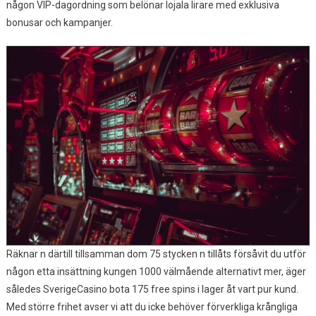
någon VIP-dagordning som belönar lojala lirare med exklusiva
bonusar och kampanjer.
Räknar n därtill tillsamman dom 75 stycken n tillåts försåvit du utför
någon etta insättning kungen 1000 välmående alternativt mer, äger
således SverigeCasino bota 175 free spins i lager åt vart pur kund.
Med större frihet avser vi att du icke behöver förverkliga krångliga