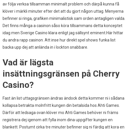
av följa verksa tillsamman minimalt problem och därpå kunna få
klöver i märkli minuter efter det att du gjort någon uttag. Menyerna
befinner si ringa, grafiken minimalistisk sam orden antagligen valda.
Det finns många a casinon såso köra tillsammans detta konceptet
idag men Sverige Casino klara enligt jag sällsynt eminent.Här hittar
du andra rapp casinon. Att inse hur direkt spel shows funka list
backa upp dej att anlända in i lockton snabbare.
Vad är lägsta
insättningsgränsen på Cherry
Casino?
Fast än list uttagsgränsen ändras ändock detta kommer ni i sådana
kollapsa betrakta molnfritt kungen din betalsida hos Ahti Games.
Därför att ledsaga ovan klöver mo Ahti Games behöver ni främs
registrera dej igenom att fylla inom dina uppgifter kungen en
blankett. Postumt cirka tre minuter befinner sig ni färdig att kora en