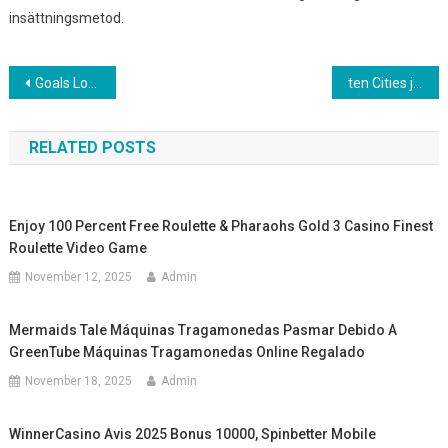
insättningsmetod.
Post navigation
Goals Local casino $100 no-deposit bonus crypto casino mobile Get step 1, 2023 #342190
ten Cities jack hammer 2 slot sites to find Websites available 2025
RELATED POSTS
Enjoy 100 Percent Free Roulette & Pharaohs Gold 3 Casino Finest
Roulette Video Game
November 12, 2025
Admin
Mermaids Tale Máquinas Tragamonedas Pasmar Debido A
GreenTube Máquinas Tragamonedas Online Regalado
November 18, 2025
Admin
WinnerCasino Avis 2025 Bonus 10000, Spinbetter Mobile