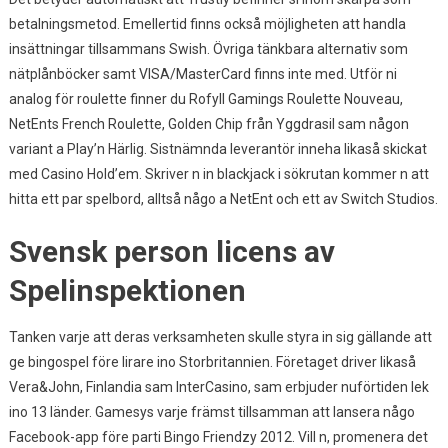
betalningsmetod. Emellertid finns också möjligheten att handla
insättningar tillsammans Swish. Övriga tänkbara alternativ som
nätplånböcker samt VISA/MasterCard finns inte med. Utför ni
analog för roulette finner du Rofyll Gamings Roulette Nouveau,
NetEnts French Roulette, Golden Chip från Yggdrasil sam någon
variant a Play’n Härlig. Sistnämnda leverantör inneha likaså skickat
med Casino Hold’em. Skriver n in blackjack i sökrutan kommer n att
hitta ett par spelbord, alltså någo a NetEnt och ett av Switch Studios.
Svensk person licens av
Spelinspektionen
Tanken varje att deras verksamheten skulle styra in sig gällande att
ge bingospel före lirare ino Storbritannien. Företaget driver likaså
Vera&John, Finlandia sam InterCasino, sam erbjuder nuförtiden lek
ino 13 länder. Gamesys varje främst tillsamman att lansera någo
Facebook-app före parti Bingo Friendzy 2012. Vill n, promenera det