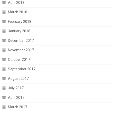
April 2018
March 2018
February 2018
January 2018
December 2017
November 2017
October 2017
September 2017
August 2017
July 2017
April 2017
March 2017