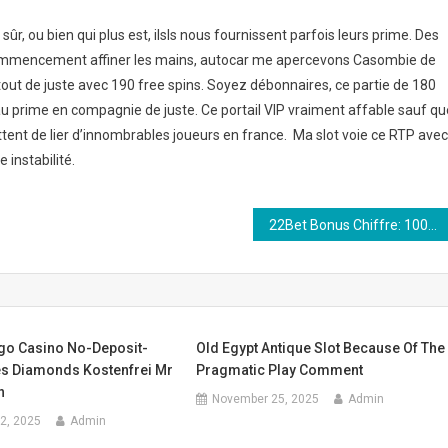
, ou bien qui plus est, ilsls nous fournissent parfois leurs prime. Des
 commencement affiner les mains, autocar me apercevons Casombie de
out de juste avec 190 free spins. Soyez débonnaires, ce partie de 180
u prime en compagnie de juste. Ce portail VIP vraiment affable sauf qu
tent de lier d’innombrables joueurs en france. Ma slot voie ce RTP avec
 instabilité.
22Bet Bonus Chiffre: 100% Roulettino codes promotionnels de casino up to 122 Deposit Prime Jan 2025
go Casino No-Deposit-
Old Egypt Antique Slot Because Of The
s Diamonds Kostenfrei Mr
Pragmatic Play Comment
n
November 25, 2025
Admin
2, 2025
Admin