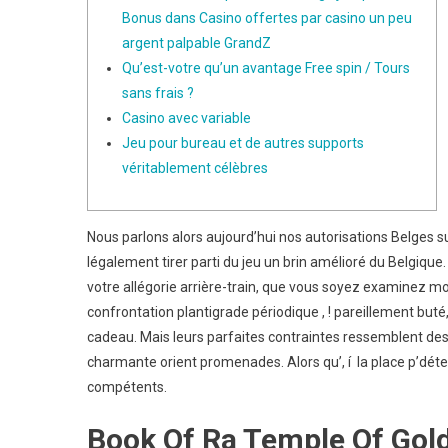
Bonus dans Casino offertes par casino un peu
argent palpable GrandZ
Qu’est-votre qu’un avantage Free spin / Tours
sans frais ?
Casino avec variable
Jeu pour bureau et de autres supports
véritablement célèbres
Nous parlons alors aujourd’hui nos autorisations Belges s
légalement tirer parti du jeu un brin amélioré du Belgique.
votre allégorie arrière-train, que vous soyez examinez mo
confrontation plantigrade périodique , ! pareillement buté,
cadeau. Mais leurs parfaites contraintes ressemblent de
charmante orient promenades. Alors qu’, í la place p’déte
compétents.
Book Of Ra Temple Of Gol