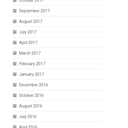
October 2017
September 2017
August 2017
July 2017
April 2017
March 2017
February 2017
January 2017
December 2016
October 2016
August 2016
July 2016
April 2016