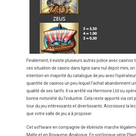
Finalement, il existe plusieurs autres police avec casinos
ces situation de casino dans ligne sans nul depot mini, on
intention en majorité du catalogue de jeu avec l’opérateur.
quantité de casinos un peu lequel l’achat abandonnent un 
qualité de ses tarifs. Il va arrêté via Hermione Ltd ou opèr
bonne notoriété du l’industrie. Cela reste apporté via ce
tour du jeu intéressants et divertissants. Accroissez la l
que votre salle de jeu a à proposer.
Cet software en compagnie de ébéniste marche légalemen
Malte et en Royaume-Analogue. En son’longue série Playt