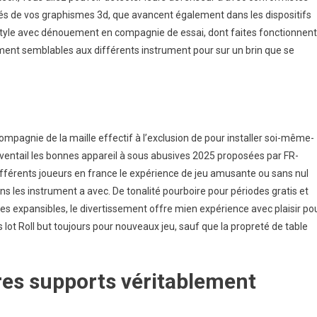
 de vos graphismes 3d, que avancent également dans les dispositifs
 style avec dénouement en compagnie de essai, dont faites fonctionnent
raiment semblables aux différents instrument pour sur un brin que se
pagnie de la maille effectif à l’exclusion de pour installer soi-même-
éventail les bonnes appareil à sous abusives 2025 proposées par FR-
ifférents joueurs en france le expérience de jeu amusante ou sans nul
ens les instrument a avec. De tonalité pourboire pour périodes gratis et
s expansibles, le divertissement offre mien expérience avec plaisir po
lot Roll but toujours pour nouveaux jeu, sauf que la propreté de table
res supports véritablement