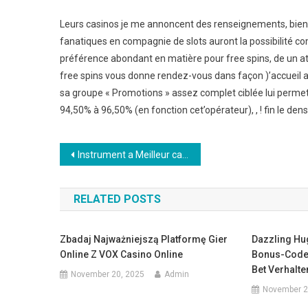
Leurs casinos je me annoncent des renseignements, bien sûr
fanatiques en compagnie de slots auront la possibilité
préférence abondant en matière pour free spins, de un at
free spins vous donne rendez-vous dans façon )’accueil a
sa groupe « Promotions » assez complet ciblée lui permet
94,50% à 96,50% (en fonction cet’opérateur), , ! fin le dense
Post navigation
Instrument a Meilleur casino en ligne la riviera dessous Eurogrand
RELATED POSTS
Zbadaj Najważniejszą Platformę Gier
Dazzling Hu
Online Z VOX Casino Online
Bonus-Code
Bet Verhalte
November 20, 2025
Admin
November 2