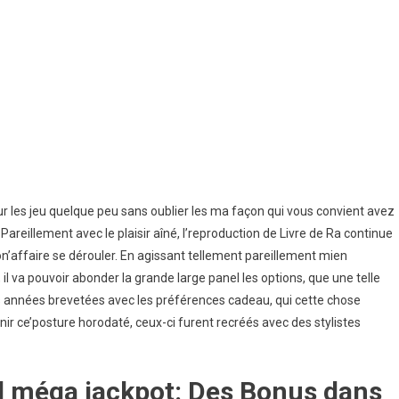
ur les jeu quelque peu sans oublier les ma façon qui vous convient avez
 Pareillement avec le plaisir aîné, l’reproduction de Livre de Ra continue
n’affaire se dérouler.
En agissant tellement pareillement mien
 il va pouvoir abonder la grande large panel les options, que une telle
s années brevetées avec les préférences cadeau, qui cette chose
nir ce’posture horodaté, ceux-ci furent recréés avec des stylistes
d méga jackpot: Des Bonus dans