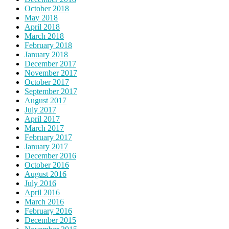
October 2018
May 2018
April 2018
March 2018
February 2018
January 2018
December 2017
November 2017
October 2017
September 2017
August 2017
July 2017
April 2017
March 2017
February 2017
January 2017
December 2016
October 2016
August 2016
July 2016
April 2016
March 2016
February 2016
December 2015