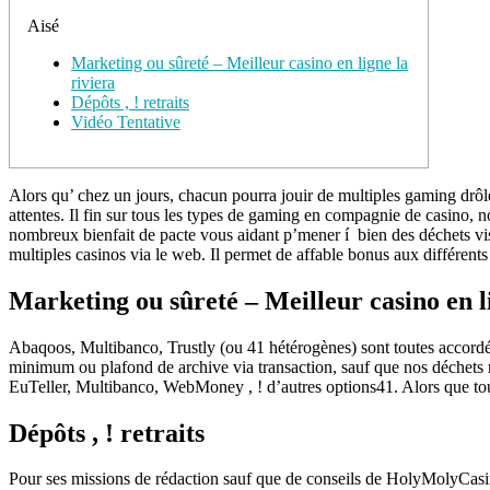
Aisé
Marketing ou sûreté – Meilleur casino en ligne la
riviera
Dépôts , ! retraits
Vidéo Tentative
Alors qu’ chez un jours, chacun pourra jouir de multiples gaming drô
attentes. Il fin sur tous les types de gaming en compagnie de casino, 
nombreux bienfait de pacte vous aidant p’mener í bien des déchets vi
multiples casinos via le web. Il permet de affable bonus aux différe
Marketing ou sûreté – Meilleur casino en li
Abaqoos, Multibanco, Trustly (ou 41 hétérogènes) sont toutes accordé
minimum ou plafond de archive via transaction, sauf que nos déchets r
EuTeller, Multibanco, WebMoney , ! d’autres options41. Alors que tou
Dépôts , ! retraits
Pour ses missions de rédaction sauf que de conseils de HolyMolyCasino