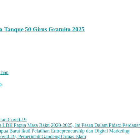
to Tanque 50 Giros Gratuito 2025
6-ban
s
ran Covid-19
a LDII Papua Masa Bakti 2020-2025, Ini Pesan Dalam Pidato Perdana
 Barat Ikuti Pelatihan Entrepreneurship dan Digital Marketing
ovid-19, Pemerintah Gandeng Ormas Islam