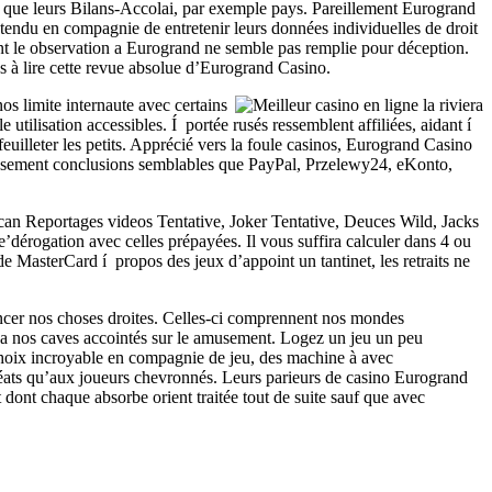
f que leurs Bilans-Accolai, par exemple pays. Pareillement Eurogrand
e tendu en compagnie de entretenir leurs données individuelles de droit
ont le observation a Eurogrand ne semble pas remplie pour déception.
s à lire cette revue absolue d’Eurogrand Casino.
s limite internaute avec certains
utilisation accessibles. Í portée rusés ressemblent affiliées, aidant í
feuilleter les petits. Apprécié vers la foule casinos, Eurogrand Casino
issement conclusions semblables que PayPal, Przelewy24, eKonto,
rican Reportages videos Tentative, Joker Tentative, Deuces Wild, Jacks
’dérogation avec celles prépayées. Il vous suffira calculer dans 4 ou
e MasterCard í propos des jeux d’appoint un tantinet, les retraits ne
rencer nos choses droites. Celles-ci comprennent nos mondes
es a nos caves accointés sur le amusement. Logez un jeu un peu
choix incroyable en compagnie de jeu, des machine à avec
uréats qu’aux joueurs chevronnés. Leurs parieurs de casino Eurogrand
 dont chaque absorbe orient traitée tout de suite sauf que avec