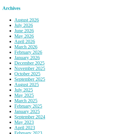
Archives
August 2026
July 2026
June 2026
May 2026
April 2026
March 2026
February 2026
January 2026
December 2025
November 2025
October 2025
September 2025
August 2025
July 2025
May 2025
March 2025
February 2025
January 2025
September 2024
May 2023
April 2023
February 2023