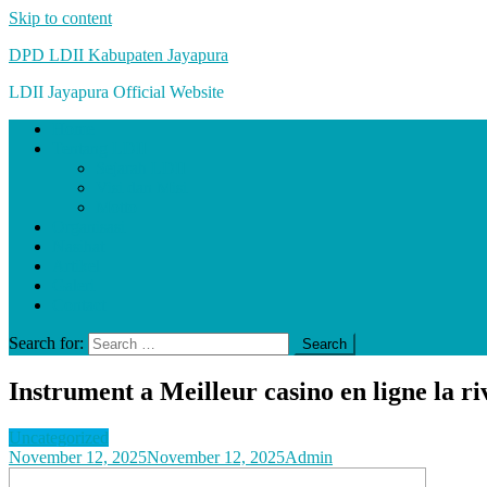
Skip to content
DPD LDII Kabupaten Jayapura
LDII Jayapura Official Website
Home
Tentang LDII
Sejarah LDII
Visi dan Misi
Motto
Organisasi
Nasihat
Artikel
Galeri
Contact
Search for:
Instrument a Meilleur casino en ligne la r
Uncategorized
November 12, 2025
November 12, 2025
Admin