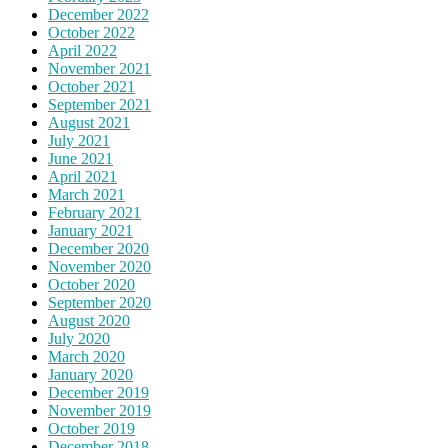
December 2022
October 2022
April 2022
November 2021
October 2021
September 2021
August 2021
July 2021
June 2021
April 2021
March 2021
February 2021
January 2021
December 2020
November 2020
October 2020
September 2020
August 2020
July 2020
March 2020
January 2020
December 2019
November 2019
October 2019
December 2018