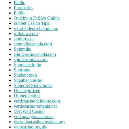
Pablic
Pronostics
Public
Quickwin Καζίνο Online
rainbet Casino Tips
retrobetdeutschland.com
rollxonz.com
slotlords.us
slotmafiacanada.com
Spinmills
spiritcasinocanada.com
spiritcasinonz.com
Sportsbet login
Sportuna
Student tools
Supabet Casino
Superbet Slot Games
Uncategorized
Unibet betting
verdecasinobelgique.com
verdecasinoromania.net
VeryWell Casino
vulkanvegascasino.us
wazambacasinoaustralia.org
woocasino.org.uk