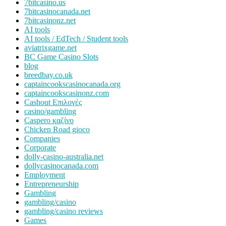
7bitcasino.us
7bitcasinocanada.net
7bitcasinonz.net
AI tools
AI tools / EdTech / Student tools
aviatrixgame.net
BC Game Casino Slots
blog
breedbay.co.uk
captaincookscasinocanada.org
captaincookscasinonz.com
Cashout Επιλογές
casino/gambling
Caspero καζίνο
Chicken Road gioco
Companies
Corporate
dolly-casino-australia.net
dollycasinocanada.com
Employment
Entrepreneurship
Gambling
gambling/casino
gambling/casino reviews
Games