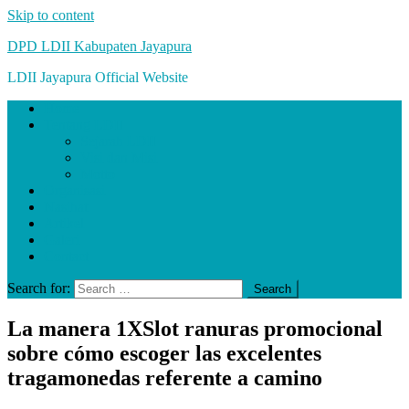
Skip to content
DPD LDII Kabupaten Jayapura
LDII Jayapura Official Website
Home
Tentang LDII
Sejarah LDII
Visi dan Misi
Motto
Organisasi
Nasihat
Artikel
Galeri
Contact
Search for:
La manera 1XSlot ranuras promocional
sobre cómo escoger las excelentes
tragamonedas referente a camino