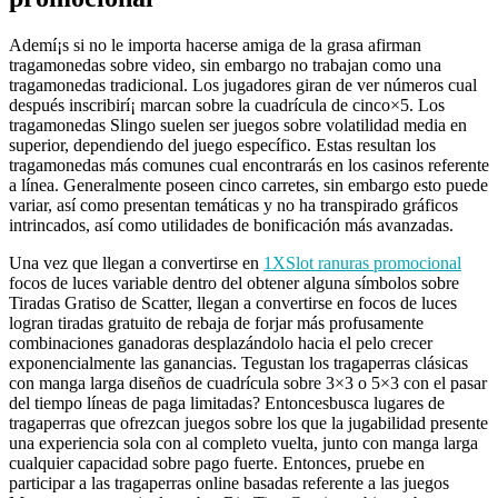
Ademí¡s si no le importa hacerse amiga de la grasa afirman
tragamonedas sobre video, sin embargo no trabajan como una
tragamonedas tradicional. Los jugadores giran de ver números cual
después inscribirí¡ marcan sobre la cuadrícula de cinco×5. Los
tragamonedas Slingo suelen ser juegos sobre volatilidad media en
superior, dependiendo del juego específico. Estas resultan los
tragamonedas más comunes cual encontrarás en los casinos referente
a línea. Generalmente poseen cinco carretes, sin embargo esto puede
variar, así­ como presentan temáticas y no ha transpirado gráficos
intrincados, así como utilidades de bonificación más avanzadas.
Una vez que llegan a convertirse en
1XSlot ranuras promocional
focos de luces variable dentro del obtener alguna símbolos sobre
Tiradas Gratiso de Scatter, llegan a convertirse en focos de luces
logran tiradas gratuito de rebaja de forjar más profusamente
combinaciones ganadoras desplazándolo hacia el pelo crecer
exponencialmente las ganancias. Tegustan los tragaperras clásicas
con manga larga diseños de cuadrícula sobre 3×3 o 5×3 con el pasar
del tiempo líneas de paga limitadas? Entoncesbusca lugares de
tragaperras que ofrezcan juegos sobre los que la jugabilidad presente
una experiencia sola con al completo vuelta, junto con manga larga
cualquier capacidad sobre pago fuerte. Entonces, pruebe en
participar a las tragaperras online basadas referente a las juegos