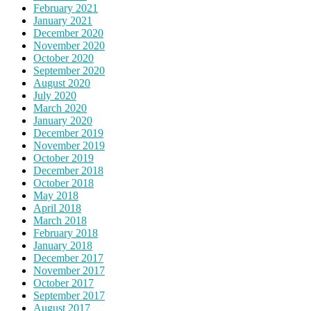
February 2021
January 2021
December 2020
November 2020
October 2020
September 2020
August 2020
July 2020
March 2020
January 2020
December 2019
November 2019
October 2019
December 2018
October 2018
May 2018
April 2018
March 2018
February 2018
January 2018
December 2017
November 2017
October 2017
September 2017
August 2017