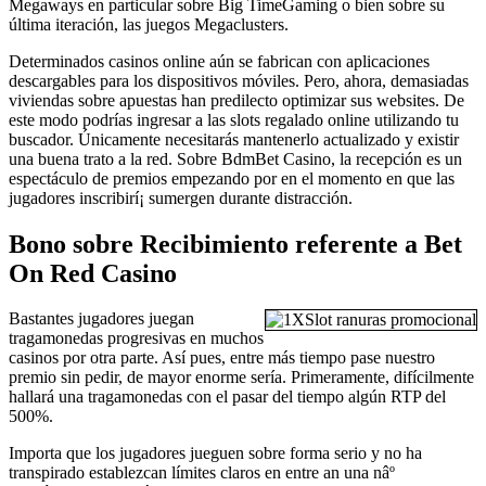
Megaways en particular sobre Big TimeGaming o bien sobre su
última iteración, las juegos Megaclusters.
Determinados casinos online aún se fabrican con aplicaciones
descargables para los dispositivos móviles. Pero, ahora, demasiadas
viviendas sobre apuestas han predilecto optimizar sus websites. De
este modo podrías ingresar a las slots regalado online utilizando tu
buscador. Únicamente necesitarás mantenerlo actualizado y existir
una buena trato a la red. Sobre BdmBet Casino, la recepción es un
espectáculo de premios empezando por en el momento en que las
jugadores inscribirí¡ sumergen durante distracción.
Bono sobre Recibimiento referente a Bet
On Red Casino
Bastantes jugadores juegan
tragamonedas progresivas en muchos
casinos por otra parte. Así­ pues, entre más tiempo pase nuestro
premio sin pedir, de mayor enorme sería. Primeramente, difícilmente
hallará una tragamonedas con el pasar del tiempo algún RTP del
500%.
Importa que los jugadores jueguen sobre forma serio y no ha
transpirado establezcan límites claros en entre an una nâº